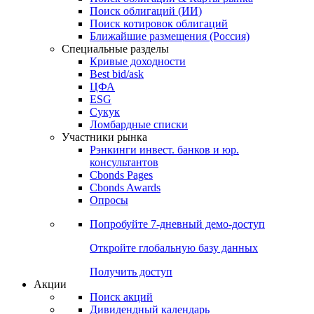
Облигации
Поиски
Поиск облигаций & Карты рынка
Поиск облигаций (ИИ)
Поиск котировок облигаций
Ближайшие размещения (Россия)
Специальные разделы
Кривые доходности
Best bid/ask
ЦФА
ESG
Сукук
Ломбардные списки
Участники рынка
Рэнкинги инвест. банков и юр.
консультантов
Cbonds Pages
Cbonds Awards
Опросы
Попробуйте
7-дневный
демо-доступ
Откройте глобальную базу данных