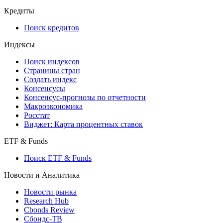
API and Data Feed
710-П
API каталог
Кредиты
Поиск кредитов
Индексы
Поиск индексов
Страницы стран
Создать индекс
Консенсусы
Консенсус-прогнозы по отчетности
Макроэкономика
Росстат
Виджет: Карта процентных ставок
ETF & Funds
Поиск ETF & Funds
Новости и Аналитика