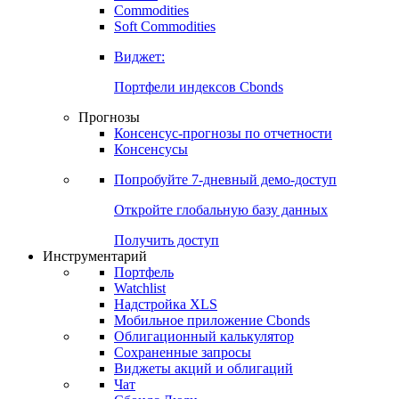
Commodities
Золото
Нефть
Бензин
Commodities
Soft Commodities
Виджет:
Портфели индексов Cbonds
Прогнозы
Консенсус-прогнозы по отчетности
Консенсусы
Попробуйте
7-дневный
демо-доступ
Откройте глобальную базу данных
Получить доступ
Инструментарий
Портфель
Watchlist
Надстройка XLS
Мобильное приложение Cbonds
Облигационный калькулятор