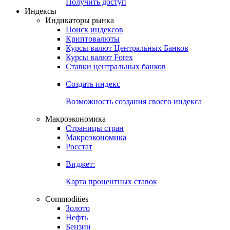
Попробуйте
7-дневный
демо-доступ
Откройте глобальную базу данных
Получить доступ
Индексы
Индикаторы рынка
Поиск индексов
Криптовалюты
Курсы валют Центральных Банков
Курсы валют Forex
Ставки центральных банков
Создать индекс
Возможность создания своего индекса
Макроэкономика
Страницы стран
Макроэкономика
Росстат
Виджет:
Карта процентных ставок