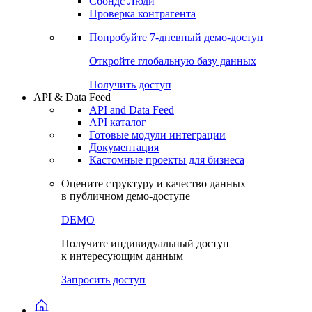
Сохраненные запросы
Виджеты акций и облигаций
Чат
Сбондс Люди
Проверка контрагента
Попробуйте
7-дневный
демо-доступ
Откройте глобальную базу данных
Получить доступ
API & Data Feed
API and Data Feed
API каталог
Готовые модули интеграции
Документация
Кастомные проекты для бизнеса
Оцените структуру и качество данных
в публичном демо-доступе
DEMO
Получите индивидуальный доступ
к интересующим данным