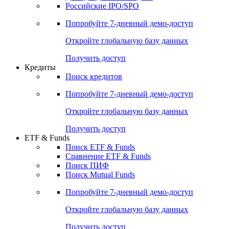
Получить доступ
Акции
Поиск акций
Дивидендный календарь
Российские IPO/SPO
Попробуйте
7-дневный
демо-доступ
Откройте глобальную базу данных
Получить доступ
Кредиты
Поиск кредитов
Попробуйте
7-дневный
демо-доступ
Откройте глобальную базу данных
Получить доступ
ETF & Funds
Поиск ETF & Funds
Сравнение ETF & Funds
Поиск ПИФ
Поиск Mutual Funds
Попробуйте
7-дневный
демо-доступ