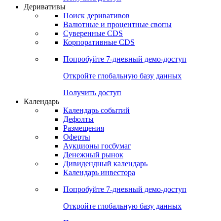
Откройте глобальную базу данных
Получить доступ
Деривативы
Поиск деривативов
Валютные и процентные свопы
Суверенные CDS
Корпоративные CDS
Попробуйте
7-дневный
демо-доступ
Откройте глобальную базу данных
Получить доступ
Календарь
Календарь событий
Дефолты
Размещения
Оферты
Аукционы госбумаг
Денежный рынок
Дивидендный календарь
Календарь инвестора