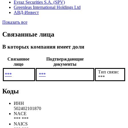
Evraz
Evraz Group S.A.
Evraz Inc. North America Canada
Evraz Palini e Bertoli
Evraz Securities S.A. (SPV)
Greenleas International Holdings Ltd
АВД-Инвест
Показать все
Связанные лица
В которых компания имеет доли
Связанное
Подтверждающие
лицо
документы
Тип связи:
***
***
***
Коды
ИНН
502402101870