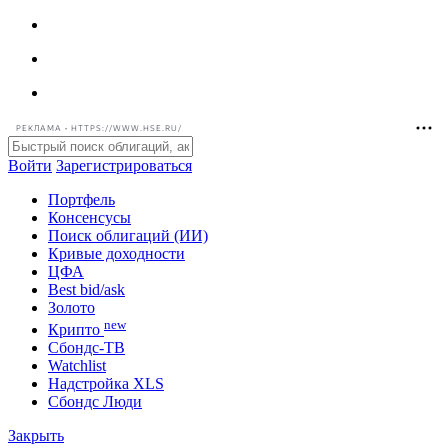
РЕКЛАМА • HTTPS://WWW.HSE.RU/
Войти
Зарегистрироваться
Портфель
Консенсусы
Поиск облигаций (ИИ)
Кривые доходности
ЦФА
Best bid/ask
Золото
new
Крипто
Сбондс-ТВ
Watchlist