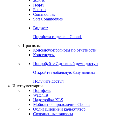
Золото
Нефть
Бензин
Commodities
Soft Commodities
Виджет:
Портфели индексов Cbonds
Прогнозы
Консенсус-прогнозы по отчетности
Консенсусы
Попробуйте
7-дневный
демо-доступ
Откройте глобальную базу данных
Получить доступ
Инструментарий
Портфель
Watchlist
Надстройка XLS
Мобильное приложение Cbonds
Облигационный калькулятор
Сохраненные запросы