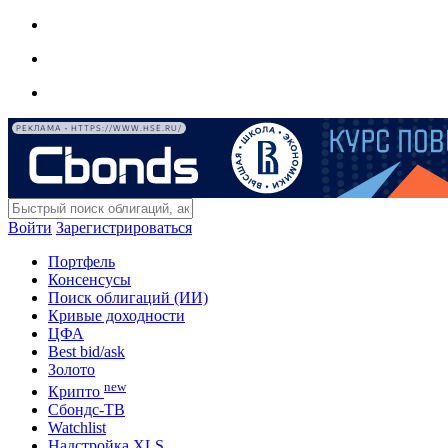
РЕКЛАМА • HTTPS://WWW.HSE.RU/
Войти
Зарегистрироваться
Портфель
Консенсусы
Поиск облигаций (ИИ)
Кривые доходности
ЦФА
Best bid/ask
Золото
new
Крипто
Сбондс-ТВ
Watchlist
Надстройка XLS