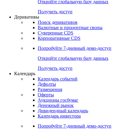
Откройте глобальную базу данных
Получить доступ
Деривативы
Поиск деривативов
Валютные и процентные свопы
Суверенные CDS
Корпоративные CDS
Попробуйте
7-дневный
демо-доступ
Откройте глобальную базу данных
Получить доступ
Календарь
Календарь событий
Дефолты
Размещения
Оферты
Аукционы госбумаг
Денежный рынок
Дивидендный календарь
Календарь инвестора
Попробуйте
7-дневный
демо-доступ