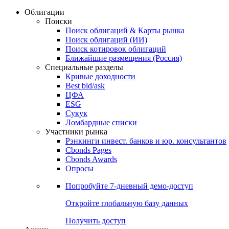
Облигации
Поиски
Поиск облигаций & Карты рынка
Поиск облигаций (ИИ)
Поиск котировок облигаций
Ближайшие размещения (Россия)
Специальные разделы
Кривые доходности
Best bid/ask
ЦФА
ESG
Сукук
Ломбардные списки
Участники рынка
Рэнкинги инвест. банков и юр. консультантов
Cbonds Pages
Cbonds Awards
Опросы
Попробуйте
7-дневный
демо-доступ
Откройте глобальную базу данных
Получить доступ