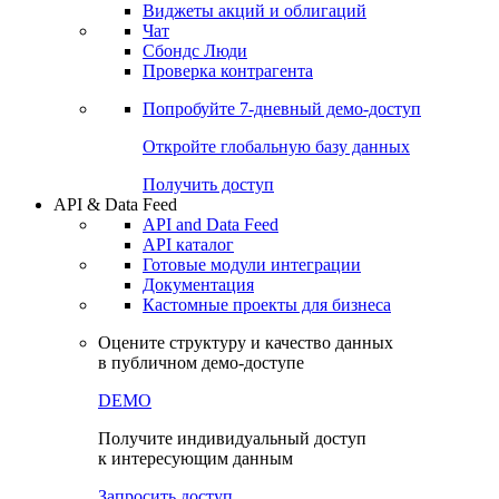
Виджеты акций и облигаций
Чат
Сбондс Люди
Проверка контрагента
Попробуйте
7-дневный
демо-доступ
Откройте глобальную базу данных
Получить доступ
API & Data Feed
API and Data Feed
API каталог
Готовые модули интеграции
Документация
Кастомные проекты для бизнеса
Оцените структуру и качество данных
в публичном демо-доступе
DEMO
Получите индивидуальный доступ
к интересующим данным
Запросить доступ