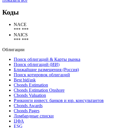
Показать все
Коды
NACE
*** ***
NAICS
*** ***
Облигации
Поиск облигаций & Карты рынка
Поиск облигаций (ИИ)
Ближайшие размещения (Россия)
Поиск котировок облигаций
Best bid/ask
Cbonds Estimation
Cbonds Estimation Onshore
Cbonds Valuation
Рэнкинги инвест. банков и юр. консультантов
Cbonds Awards
Cbonds Pages
Ломбардные списки
ЦФА
ESG