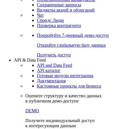
Сохраненные запросы
Виджеты акций и облигаций
Чат
Сбондс Люди
Проверка контрагента
Попробуйте
7-дневный
демо-доступ
Откройте глобальную базу данных
Получить доступ
API & Data Feed
API and Data Feed
API каталог
Готовые модули интеграции
Документация
Кастомные проекты для бизнеса
Оцените структуру и качество данных
в публичном демо-доступе
DEMO
Получите индивидуальный доступ
к интересующим данным