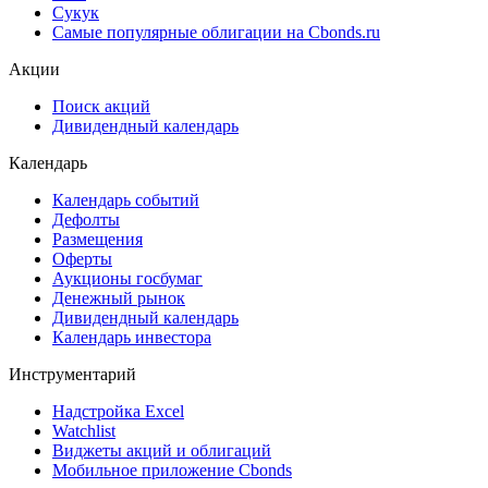
Сукук
Самые популярные облигации на Cbonds.ru
Акции
Поиск акций
Дивидендный календарь
Календарь
Календарь событий
Дефолты
Размещения
Оферты
Аукционы госбумаг
Денежный рынок
Дивидендный календарь
Календарь инвестора
Инструментарий
Надстройка Excel
Watchlist
Виджеты акций и облигаций
Мобильное приложение Cbonds