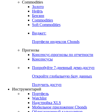
Commodities
Золото
Нефть
Бензин
Commodities
Soft Commodities
Виджет:
Портфели индексов Cbonds
Прогнозы
Консенсус-прогнозы по отчетности
Консенсусы
Попробуйте
7-дневный
демо-доступ
Откройте глобальную базу данных
Получить доступ
Инструментарий
Портфель
Watchlist
Надстройка XLS
Мобильное приложение Cbonds
Облигационный калькулятор