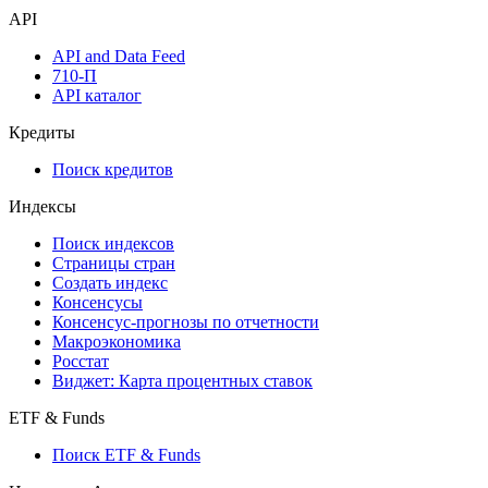
API
API and Data Feed
710-П
API каталог
Кредиты
Поиск кредитов
Индексы
Поиск индексов
Страницы стран
Создать индекс
Консенсусы
Консенсус-прогнозы по отчетности
Макроэкономика
Росстат
Виджет: Карта процентных ставок
ETF & Funds
Поиск ETF & Funds