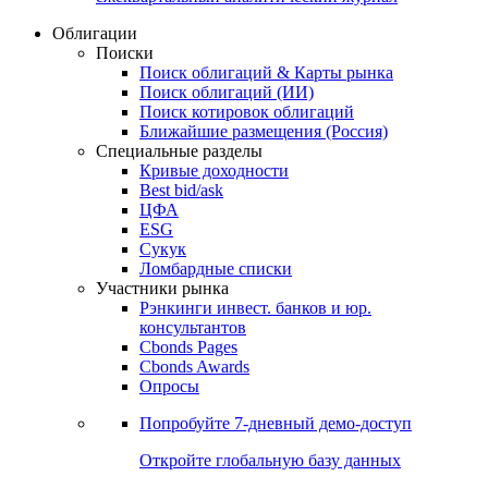
Облигации
Поиски
Поиск облигаций & Карты рынка
Поиск облигаций (ИИ)
Поиск котировок облигаций
Ближайшие размещения (Россия)
Специальные разделы
Кривые доходности
Best bid/ask
ЦФА
ESG
Сукук
Ломбардные списки
Участники рынка
Рэнкинги инвест. банков и юр.
консультантов
Cbonds Pages
Cbonds Awards
Опросы
Попробуйте
7-дневный
демо-доступ
Откройте глобальную базу данных