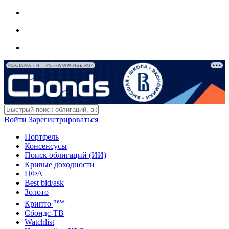
РЕКЛАМА • HTTPS://WWW.HSE.RU/
Войти
Зарегистрироваться
Портфель
Консенсусы
Поиск облигаций (ИИ)
Кривые доходности
ЦФА
Best bid/ask
Золото
new
Крипто
Сбондс-ТВ
Watchlist