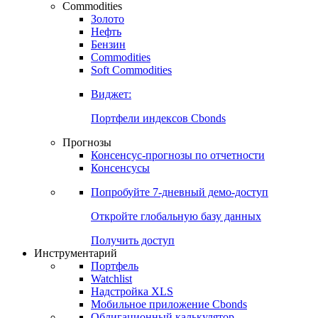
Commodities
Золото
Нефть
Бензин
Commodities
Soft Commodities
Виджет:
Портфели индексов Cbonds
Прогнозы
Консенсус-прогнозы по отчетности
Консенсусы
Попробуйте
7-дневный
демо-доступ
Откройте глобальную базу данных
Получить доступ
Инструментарий
Портфель
Watchlist
Надстройка XLS
Мобильное приложение Cbonds
Облигационный калькулятор