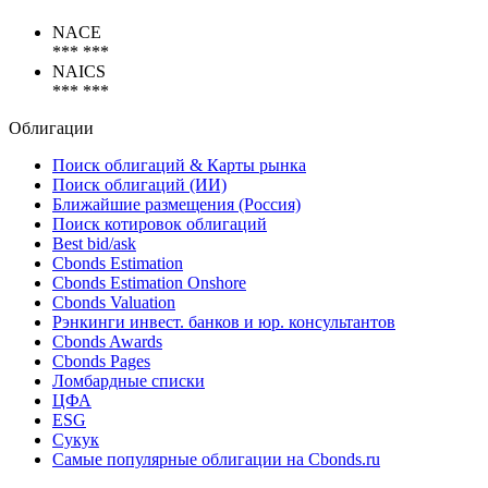
NACE
*** ***
NAICS
*** ***
Облигации
Поиск облигаций & Карты рынка
Поиск облигаций (ИИ)
Ближайшие размещения (Россия)
Поиск котировок облигаций
Best bid/ask
Cbonds Estimation
Cbonds Estimation Onshore
Cbonds Valuation
Рэнкинги инвест. банков и юр. консультантов
Cbonds Awards
Cbonds Pages
Ломбардные списки
ЦФА
ESG
Сукук
Самые популярные облигации на Cbonds.ru