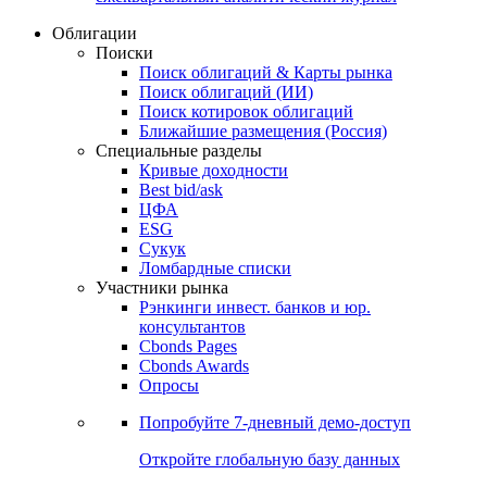
Облигации
Поиски
Поиск облигаций & Карты рынка
Поиск облигаций (ИИ)
Поиск котировок облигаций
Ближайшие размещения (Россия)
Специальные разделы
Кривые доходности
Best bid/ask
ЦФА
ESG
Сукук
Ломбардные списки
Участники рынка
Рэнкинги инвест. банков и юр.
консультантов
Cbonds Pages
Cbonds Awards
Опросы
Попробуйте
7-дневный
демо-доступ
Откройте глобальную базу данных