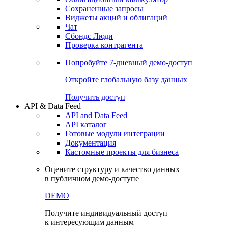
Сохраненные запросы
Виджеты акций и облигаций
Чат
Сбондс Люди
Проверка контрагента
Попробуйте
7-дневный
демо-доступ
Откройте глобальную базу данных
Получить доступ
API & Data Feed
API and Data Feed
API каталог
Готовые модули интеграции
Документация
Кастомные проекты для бизнеса
Оцените структуру и качество данных
в публичном демо-доступе
DEMO
Получите индивидуальный доступ
к интересующим данным