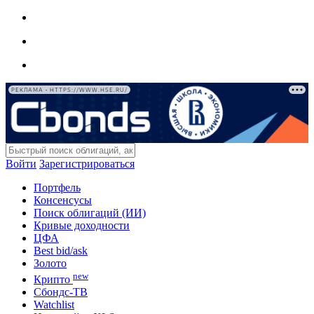
РЕКЛАМА • HTTPS://WWW.HSE.RU/
Войти
Зарегистрироваться
Портфель
Консенсусы
Поиск облигаций (ИИ)
Кривые доходности
ЦФА
Best bid/ask
Золото
new
Крипто
Сбондс-ТВ
Watchlist