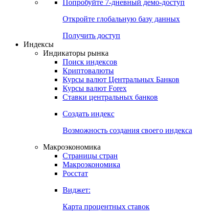
Попробуйте
7-дневный
демо-доступ
Откройте глобальную базу данных
Получить доступ
Индексы
Индикаторы рынка
Поиск индексов
Криптовалюты
Курсы валют Центральных Банков
Курсы валют Forex
Ставки центральных банков
Создать индекс
Возможность создания своего индекса
Макроэкономика
Страницы стран
Макроэкономика
Росстат
Виджет:
Карта процентных ставок