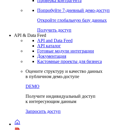
Виджеты акций и облигаций
Чат
Сбондс Люди
Проверка контрагента
Попробуйте
7-дневный
демо-доступ
Откройте глобальную базу данных
Получить доступ
API & Data Feed
API and Data Feed
API каталог
Готовые модули интеграции
Документация
Кастомные проекты для бизнеса
Оцените структуру и качество данных
в публичном демо-доступе
DEMO
Получите индивидуальный доступ
к интересующим данным
Запросить доступ