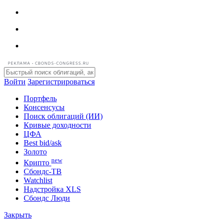
РЕКЛАМА • CBONDS-CONGRESS.RU
Войти
Зарегистрироваться
Портфель
Консенсусы
Поиск облигаций (ИИ)
Кривые доходности
ЦФА
Best bid/ask
Золото
new
Крипто
Сбондс-ТВ
Watchlist
Надстройка XLS