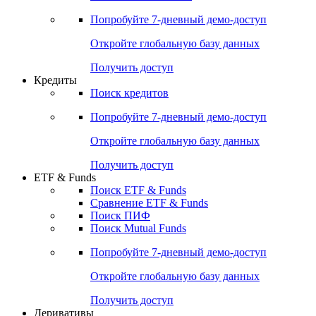
Акции
Поиск акций
Дивидендный календарь
Российские IPO/SPO
Попробуйте
7-дневный
демо-доступ
Откройте глобальную базу данных
Получить доступ
Кредиты
Поиск кредитов
Попробуйте
7-дневный
демо-доступ
Откройте глобальную базу данных
Получить доступ
ETF & Funds
Поиск ETF & Funds
Сравнение ETF & Funds
Поиск ПИФ
Поиск Mutual Funds
Попробуйте
7-дневный
демо-доступ