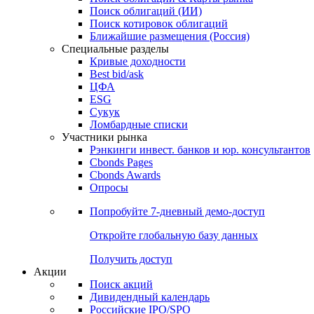
Облигации
Поиски
Поиск облигаций & Карты рынка
Поиск облигаций (ИИ)
Поиск котировок облигаций
Ближайшие размещения (Россия)
Специальные разделы
Кривые доходности
Best bid/ask
ЦФА
ESG
Сукук
Ломбардные списки
Участники рынка
Рэнкинги инвест. банков и юр. консультантов
Cbonds Pages
Cbonds Awards
Опросы
Попробуйте
7-дневный
демо-доступ
Откройте глобальную базу данных
Получить доступ