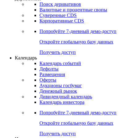
Откройте глобальную базу данных
Получить доступ
Деривативы
Поиск деривативов
Валютные и процентные свопы
Суверенные CDS
Корпоративные CDS
Попробуйте
7-дневный
демо-доступ
Откройте глобальную базу данных
Получить доступ
Календарь
Календарь событий
Дефолты
Размещения
Оферты
Аукционы госбумаг
Денежный рынок
Дивидендный календарь
Календарь инвестора
Попробуйте
7-дневный
демо-доступ