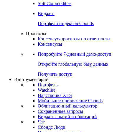
Золото
Нефть
Бензин
Commodities
Soft Commodities
Виджет:
Портфели индексов Cbonds
Прогнозы
Консенсус-прогнозы по отчетности
Консенсусы
Попробуйте
7-дневный
демо-доступ
Откройте глобальную базу данных
Получить доступ
Инструментарий
Портфель
Watchlist
Надстройка XLS
Мобильное приложение Cbonds
Облигационный калькулятор
Сохраненные запросы