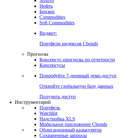
Золото
Нефть
Бензин
Commodities
Soft Commodities
Виджет:
Портфели индексов Cbonds
Прогнозы
Консенсус-прогнозы по отчетности
Консенсусы
Попробуйте
7-дневный
демо-доступ
Откройте глобальную базу данных
Получить доступ
Инструментарий
Портфель
Watchlist
Надстройка XLS
Мобильное приложение Cbonds
Облигационный калькулятор
Сохраненные запросы