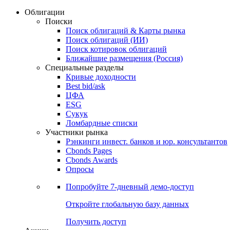
Облигации
Поиски
Поиск облигаций & Карты рынка
Поиск облигаций (ИИ)
Поиск котировок облигаций
Ближайшие размещения (Россия)
Специальные разделы
Кривые доходности
Best bid/ask
ЦФА
ESG
Сукук
Ломбардные списки
Участники рынка
Рэнкинги инвест. банков и юр. консультантов
Cbonds Pages
Cbonds Awards
Опросы
Попробуйте
7-дневный
демо-доступ
Откройте глобальную базу данных
Получить доступ