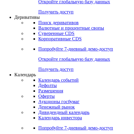
Откройте глобальную базу данных
Получить доступ
Деривативы
Поиск деривативов
Валютные и процентные свопы
Суверенные CDS
Корпоративные CDS
Попробуйте
7-дневный
демо-доступ
Откройте глобальную базу данных
Получить доступ
Календарь
Календарь событий
Дефолты
Размещения
Оферты
Аукционы госбумаг
Денежный рынок
Дивидендный календарь
Календарь инвестора
Попробуйте
7-дневный
демо-доступ