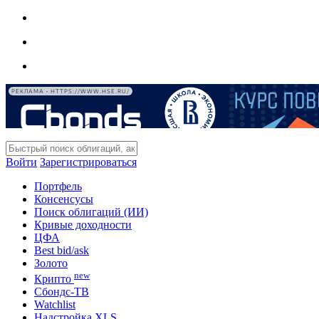
РЕКЛАМА • HTTPS://WWW.HSE.RU/
Войти
Зарегистрироваться
Портфель
Консенсусы
Поиск облигаций (ИИ)
Кривые доходности
ЦФА
Best bid/ask
Золото
new
Крипто
Сбондс-ТВ
Watchlist
Надстройка XLS