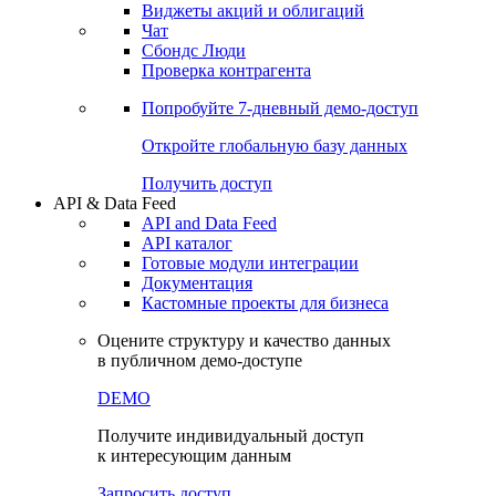
Виджеты акций и облигаций
Чат
Сбондс Люди
Проверка контрагента
Попробуйте
7-дневный
демо-доступ
Откройте глобальную базу данных
Получить доступ
API & Data Feed
API and Data Feed
API каталог
Готовые модули интеграции
Документация
Кастомные проекты для бизнеса
Оцените структуру и качество данных
в публичном демо-доступе
DEMO
Получите индивидуальный доступ
к интересующим данным
Запросить доступ