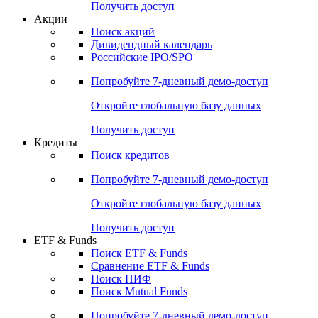
Получить доступ
Акции
Поиск акций
Дивидендный календарь
Российские IPO/SPO
Попробуйте
7-дневный
демо-доступ
Откройте глобальную базу данных
Получить доступ
Кредиты
Поиск кредитов
Попробуйте
7-дневный
демо-доступ
Откройте глобальную базу данных
Получить доступ
ETF & Funds
Поиск ETF & Funds
Сравнение ETF & Funds
Поиск ПИФ
Поиск Mutual Funds
Попробуйте
7-дневный
демо-доступ