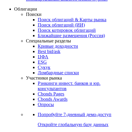
Облигации
Поиски
Поиск облигаций & Карты рынка
Поиск облигаций (ИИ)
Поиск котировок облигаций
Ближайшие размещения (Россия)
Специальные разделы
Кривые доходности
Best bid/ask
ЦФА
ESG
Сукук
Ломбардные списки
Участники рынка
Рэнкинги инвест. банков и юр.
консультантов
Cbonds Pages
Cbonds Awards
Опросы
Попробуйте
7-дневный
демо-доступ
Откройте глобальную базу данных