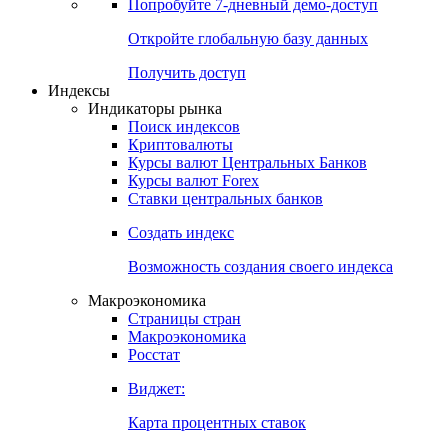
Попробуйте
7-дневный
демо-доступ
Откройте глобальную базу данных
Получить доступ
Индексы
Индикаторы рынка
Поиск индексов
Криптовалюты
Курсы валют Центральных Банков
Курсы валют Forex
Ставки центральных банков
Создать индекс
Возможность создания своего индекса
Макроэкономика
Страницы стран
Макроэкономика
Росстат
Виджет:
Карта процентных ставок