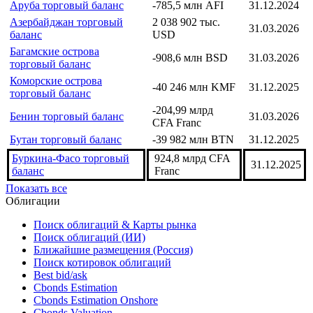
Аруба торговый баланс
-785,5 млн AFI
31.12.2024
Азербайджан торговый
2 038 902 тыс.
31.03.2026
баланс
USD
Багамские острова
-908,6 млн BSD
31.03.2026
торговый баланс
Коморские острова
-40 246 млн KMF
31.12.2025
торговый баланс
-204,99 млрд
Бенин торговый баланс
31.03.2026
CFA Franc
Бутан торговый баланс
-39 982 млн BTN
31.12.2025
Буркина-Фасо торговый
924,8 млрд CFA
31.12.2025
баланс
Franc
Показать все
Облигации
Поиск облигаций & Карты рынка
Поиск облигаций (ИИ)
Ближайшие размещения (Россия)
Поиск котировок облигаций
Best bid/ask
Cbonds Estimation
Cbonds Estimation Onshore
Cbonds Valuation