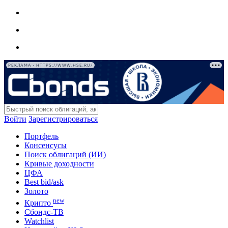
РЕКЛАМА • HTTPS://WWW.HSE.RU/
Войти
Зарегистрироваться
Портфель
Консенсусы
Поиск облигаций (ИИ)
Кривые доходности
ЦФА
Best bid/ask
Золото
new
Крипто
Сбондс-ТВ
Watchlist