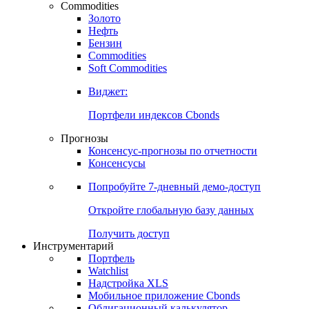
Commodities
Золото
Нефть
Бензин
Commodities
Soft Commodities
Виджет:
Портфели индексов Cbonds
Прогнозы
Консенсус-прогнозы по отчетности
Консенсусы
Попробуйте
7-дневный
демо-доступ
Откройте глобальную базу данных
Получить доступ
Инструментарий
Портфель
Watchlist
Надстройка XLS
Мобильное приложение Cbonds
Облигационный калькулятор