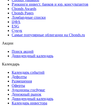
Рэнкинги инвест. банков и юр. консультантов
Cbonds Awards
Cbonds Pages
Ломбардные списки
ЦФА
ESG
Сукук
Самые популярные облигации на Cbonds.ru
Акции
Поиск акций
Дивидендный календарь
Календарь
Календарь событий
Дефолты
Размещения
Оферты
Аукционы госбумаг
Денежный рынок
Дивидендный календарь
Календарь инвестора