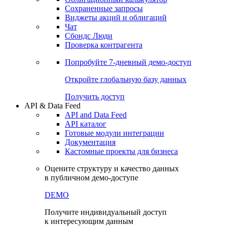
Сохраненные запросы
Виджеты акций и облигаций
Чат
Сбондс Люди
Проверка контрагента
Попробуйте
7-дневный
демо-доступ
Откройте глобальную базу данных
Получить доступ
API & Data Feed
API and Data Feed
API каталог
Готовые модули интеграции
Документация
Кастомные проекты для бизнеса
Оцените структуру и качество данных
в публичном демо-доступе
DEMO
Получите индивидуальный доступ
к интересующим данным