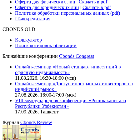
Оферта для физических лиц
|
Скачать в pdf
Оферта для юридических лиц
|
Скачать в pdf
Политика обработки персональных данных (pdf)
IT-аккредитация
CBONDS OLD
Калькулятор
Поиск котировок облигаций
Ближайшие конференции
Cbonds Congress
Онлайн-семинар «Новый стандарт инвестиций в
офисную недвижимость»
11.08.2026, 16:30-18:00 (мск)
Онлайн-семинар «Доступ иностранных инвесторов на
индийский рынок»
27.08.2026, 16:00-17:00 (мск)
VIII международная конференция «Рынок капитала
Республики Узбекистан»
17.09.2026, Ташкент
Журнал
Cbonds Review