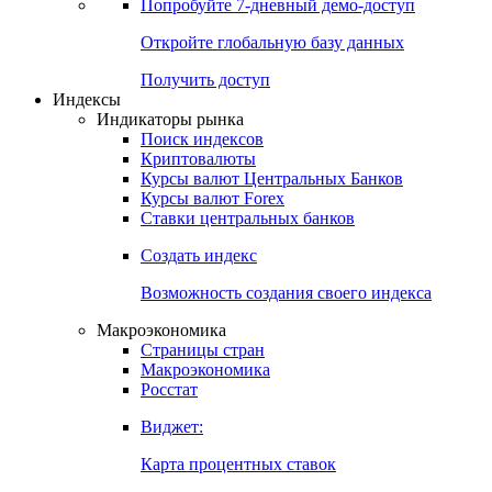
Попробуйте
7-дневный
демо-доступ
Откройте глобальную базу данных
Получить доступ
Индексы
Индикаторы рынка
Поиск индексов
Криптовалюты
Курсы валют Центральных Банков
Курсы валют Forex
Ставки центральных банков
Создать индекс
Возможность создания своего индекса
Макроэкономика
Страницы стран
Макроэкономика
Росстат
Виджет:
Карта процентных ставок