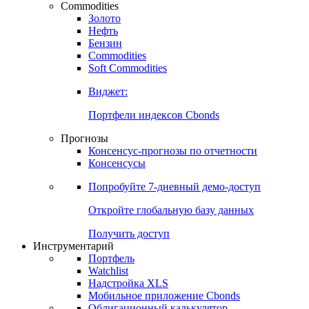
Commodities
Золото
Нефть
Бензин
Commodities
Soft Commodities
Виджет:
Портфели индексов Cbonds
Прогнозы
Консенсус-прогнозы по отчетности
Консенсусы
Попробуйте
7-дневный
демо-доступ
Откройте глобальную базу данных
Получить доступ
Инструментарий
Портфель
Watchlist
Надстройка XLS
Мобильное приложение Cbonds
Облигационный калькулятор