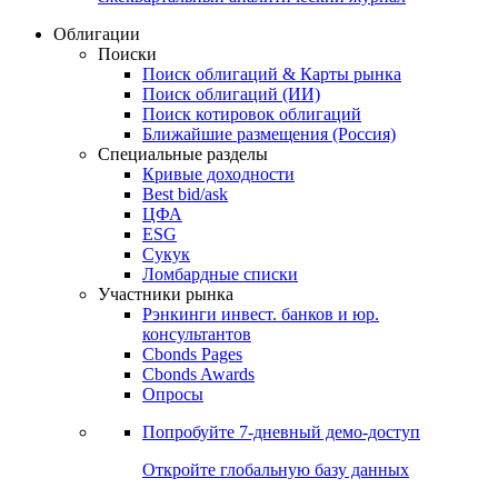
Облигации
Поиски
Поиск облигаций & Карты рынка
Поиск облигаций (ИИ)
Поиск котировок облигаций
Ближайшие размещения (Россия)
Специальные разделы
Кривые доходности
Best bid/ask
ЦФА
ESG
Сукук
Ломбардные списки
Участники рынка
Рэнкинги инвест. банков и юр.
консультантов
Cbonds Pages
Cbonds Awards
Опросы
Попробуйте
7-дневный
демо-доступ
Откройте глобальную базу данных