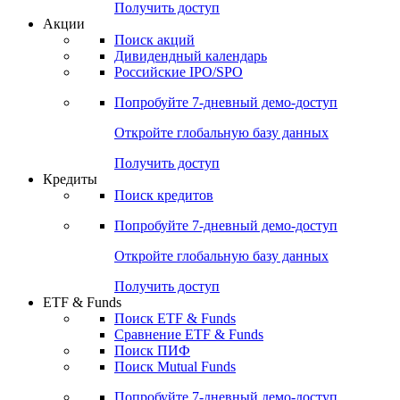
Получить доступ
Акции
Поиск акций
Дивидендный календарь
Российские IPO/SPO
Попробуйте
7-дневный
демо-доступ
Откройте глобальную базу данных
Получить доступ
Кредиты
Поиск кредитов
Попробуйте
7-дневный
демо-доступ
Откройте глобальную базу данных
Получить доступ
ETF & Funds
Поиск ETF & Funds
Сравнение ETF & Funds
Поиск ПИФ
Поиск Mutual Funds
Попробуйте
7-дневный
демо-доступ