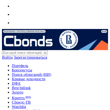
РЕКЛАМА • HTTPS://WWW.HSE.RU/
Войти
Зарегистрироваться
Портфель
Консенсусы
Поиск облигаций (ИИ)
Кривые доходности
ЦФА
Best bid/ask
Золото
new
Крипто
Сбондс-ТВ
Watchlist