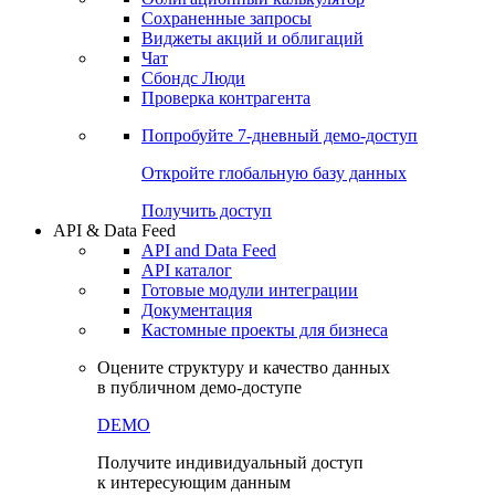
Сохраненные запросы
Виджеты акций и облигаций
Чат
Сбондс Люди
Проверка контрагента
Попробуйте
7-дневный
демо-доступ
Откройте глобальную базу данных
Получить доступ
API & Data Feed
API and Data Feed
API каталог
Готовые модули интеграции
Документация
Кастомные проекты для бизнеса
Оцените структуру и качество данных
в публичном демо-доступе
DEMO
Получите индивидуальный доступ
к интересующим данным