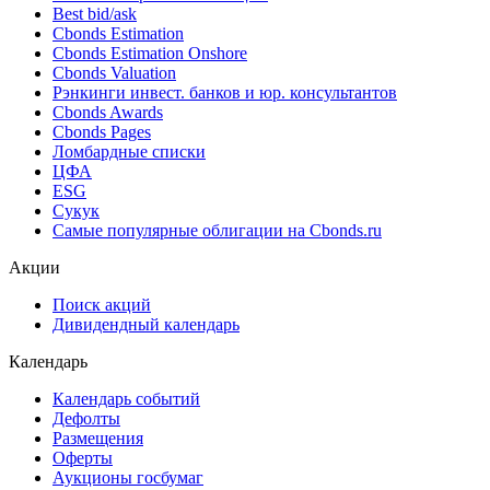
Best bid/ask
Cbonds Estimation
Cbonds Estimation Onshore
Cbonds Valuation
Рэнкинги инвест. банков и юр. консультантов
Cbonds Awards
Cbonds Pages
Ломбардные списки
ЦФА
ESG
Сукук
Самые популярные облигации на Cbonds.ru
Акции
Поиск акций
Дивидендный календарь
Календарь
Календарь событий
Дефолты
Размещения
Оферты
Аукционы госбумаг