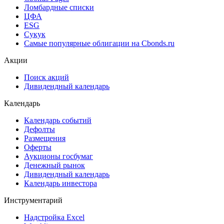
Cbonds Valuation
Рэнкинги инвест. банков и юр. консультантов
Cbonds Awards
Cbonds Pages
Ломбардные списки
ЦФА
ESG
Сукук
Самые популярные облигации на Cbonds.ru
Акции
Поиск акций
Дивидендный календарь
Календарь
Календарь событий
Дефолты
Размещения
Оферты
Аукционы госбумаг
Денежный рынок
Дивидендный календарь
Календарь инвестора