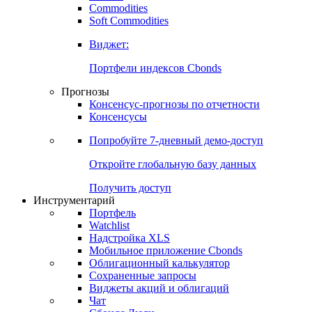
Commodities
Золото
Нефть
Бензин
Commodities
Soft Commodities
Виджет:
Портфели индексов Cbonds
Прогнозы
Консенсус-прогнозы по отчетности
Консенсусы
Попробуйте
7-дневный
демо-доступ
Откройте глобальную базу данных
Получить доступ
Инструментарий
Портфель
Watchlist
Надстройка XLS
Мобильное приложение Cbonds
Облигационный калькулятор