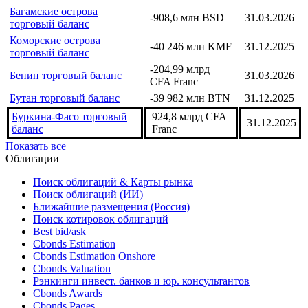
Аруба торговый баланс
-785,5 млн AFI
31.12.2024
Азербайджан торговый
2 038 902 тыс.
31.03.2026
баланс
USD
Багамские острова
-908,6 млн BSD
31.03.2026
торговый баланс
Коморские острова
-40 246 млн KMF
31.12.2025
торговый баланс
-204,99 млрд
Бенин торговый баланс
31.03.2026
CFA Franc
Бутан торговый баланс
-39 982 млн BTN
31.12.2025
Буркина-Фасо торговый
924,8 млрд CFA
31.12.2025
баланс
Franc
Показать все
Облигации
Поиск облигаций & Карты рынка
Поиск облигаций (ИИ)
Ближайшие размещения (Россия)
Поиск котировок облигаций
Best bid/ask
Cbonds Estimation
Cbonds Estimation Onshore