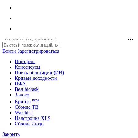
РЕКЛАМА • HTTPS://WWW.HSE.RU/
Войти
Зарегистрироваться
Портфель
Консенсусы
Поиск облигаций (ИИ)
Кривые доходности
ЦФА
Best bid/ask
Золото
new
Крипто
Сбондс-ТВ
Watchlist