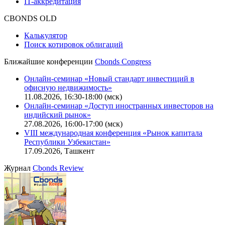
Оферта для физических лиц
|
Скачать в pdf
Оферта для юридических лиц
|
Скачать в pdf
Политика обработки персональных данных (pdf)
IT-аккредитация
CBONDS OLD
Калькулятор
Поиск котировок облигаций
Ближайшие конференции
Cbonds Congress
Онлайн-семинар «Новый стандарт инвестиций в
офисную недвижимость»
11.08.2026, 16:30-18:00 (мск)
Онлайн-семинар «Доступ иностранных инвесторов на
индийский рынок»
27.08.2026, 16:00-17:00 (мск)
VIII международная конференция «Рынок капитала
Республики Узбекистан»
17.09.2026, Ташкент
Журнал
Cbonds Review