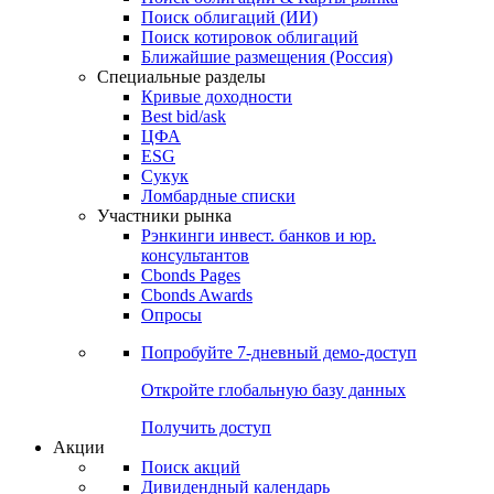
Облигации
Поиски
Поиск облигаций & Карты рынка
Поиск облигаций (ИИ)
Поиск котировок облигаций
Ближайшие размещения (Россия)
Специальные разделы
Кривые доходности
Best bid/ask
ЦФА
ESG
Сукук
Ломбардные списки
Участники рынка
Рэнкинги инвест. банков и юр.
консультантов
Cbonds Pages
Cbonds Awards
Опросы
Попробуйте
7-дневный
демо-доступ
Откройте глобальную базу данных