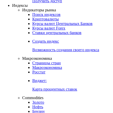
Попробуйте
7-дневный
демо-доступ
Откройте глобальную базу данных
Получить доступ
Индексы
Индикаторы рынка
Поиск индексов
Криптовалюты
Курсы валют Центральных Банков
Курсы валют Forex
Ставки центральных банков
Создать индекс
Возможность создания своего индекса
Макроэкономика
Страницы стран
Макроэкономика
Росстат
Виджет:
Карта процентных ставок