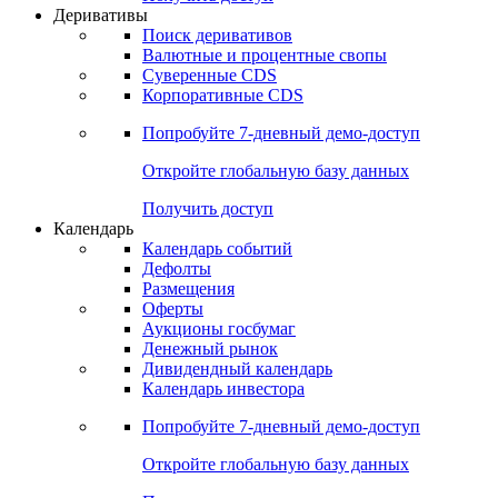
Откройте глобальную базу данных
Получить доступ
Деривативы
Поиск деривативов
Валютные и процентные свопы
Суверенные CDS
Корпоративные CDS
Попробуйте
7-дневный
демо-доступ
Откройте глобальную базу данных
Получить доступ
Календарь
Календарь событий
Дефолты
Размещения
Оферты
Аукционы госбумаг
Денежный рынок
Дивидендный календарь
Календарь инвестора