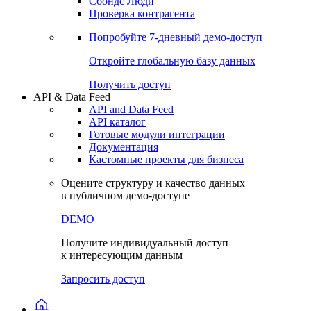
Сохраненные запросы
Виджеты акций и облигаций
Чат
Сбондс Люди
Проверка контрагента
Попробуйте
7-дневный
демо-доступ
Откройте глобальную базу данных
Получить доступ
API & Data Feed
API and Data Feed
API каталог
Готовые модули интеграции
Документация
Кастомные проекты для бизнеса
Оцените структуру и качество данных
в публичном демо-доступе
DEMO
Получите индивидуальный доступ
к интересующим данным