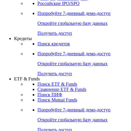
Получить доступ
Акции
Поиск акций
Дивидендный календарь
Российские IPO/SPO
Попробуйте
7-дневный
демо-доступ
Откройте глобальную базу данных
Получить доступ
Кредиты
Поиск кредитов
Попробуйте
7-дневный
демо-доступ
Откройте глобальную базу данных
Получить доступ
ETF & Funds
Поиск ETF & Funds
Сравнение ETF & Funds
Поиск ПИФ
Поиск Mutual Funds
Попробуйте
7-дневный
демо-доступ