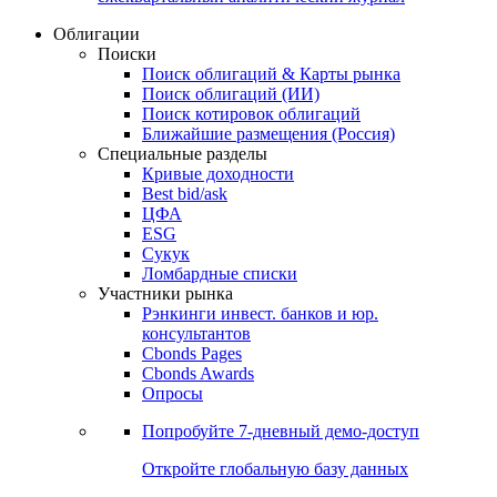
Облигации
Поиски
Поиск облигаций & Карты рынка
Поиск облигаций (ИИ)
Поиск котировок облигаций
Ближайшие размещения (Россия)
Специальные разделы
Кривые доходности
Best bid/ask
ЦФА
ESG
Сукук
Ломбардные списки
Участники рынка
Рэнкинги инвест. банков и юр.
консультантов
Cbonds Pages
Cbonds Awards
Опросы
Попробуйте
7-дневный
демо-доступ
Откройте глобальную базу данных