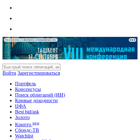
РЕКЛАМА • CBONDS-CONGRESS.RU
Войти
Зарегистрироваться
Портфель
Консенсусы
Поиск облигаций (ИИ)
Кривые доходности
ЦФА
Best bid/ask
Золото
new
Крипто
Сбондс-ТВ
Watchlist