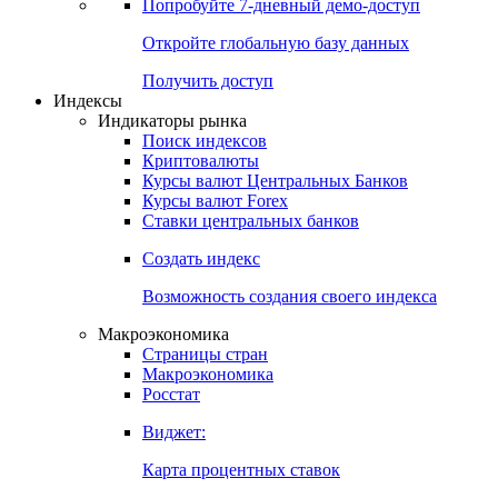
Попробуйте
7-дневный
демо-доступ
Откройте глобальную базу данных
Получить доступ
Индексы
Индикаторы рынка
Поиск индексов
Криптовалюты
Курсы валют Центральных Банков
Курсы валют Forex
Ставки центральных банков
Создать индекс
Возможность создания своего индекса
Макроэкономика
Страницы стран
Макроэкономика
Росстат
Виджет:
Карта процентных ставок