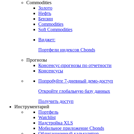
Commodities
Золото
Нефть
Бензин
Commodities
Soft Commodities
Виджет:
Портфели индексов Cbonds
Прогнозы
Консенсус-прогнозы по отчетности
Консенсусы
Попробуйте
7-дневный
демо-доступ
Откройте глобальную базу данных
Получить доступ
Инструментарий
Портфель
Watchlist
Надстройка XLS
Мобильное приложение Cbonds
Облигационный калькулятор