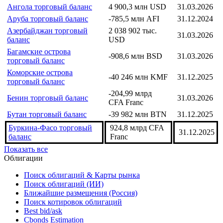
Ангола торговый баланс
4 900,3 млн USD
31.03.2026
Аруба торговый баланс
-785,5 млн AFI
31.12.2024
Азербайджан торговый
2 038 902 тыс.
31.03.2026
баланс
USD
Багамские острова
-908,6 млн BSD
31.03.2026
торговый баланс
Коморские острова
-40 246 млн KMF
31.12.2025
торговый баланс
-204,99 млрд
Бенин торговый баланс
31.03.2026
CFA Franc
Бутан торговый баланс
-39 982 млн BTN
31.12.2025
Буркина-Фасо торговый
924,8 млрд CFA
31.12.2025
баланс
Franc
Показать все
Облигации
Поиск облигаций & Карты рынка
Поиск облигаций (ИИ)
Ближайшие размещения (Россия)
Поиск котировок облигаций
Best bid/ask
Cbonds Estimation