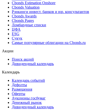
Cbonds Estimation Onshore
Cbonds Valuation
Рэнкинги инвест. банков и юр. консультантов
Cbonds Awards
Cbonds Pages
Ломбардные списки
ЦФА
ESG
Сукук
Самые популярные облигации на Cbonds.ru
Акции
Поиск акций
Дивидендный календарь
Календарь
Календарь событий
Дефолты
Размещения
Оферты
Аукционы госбумаг
Денежный рынок
Дивидендный календарь