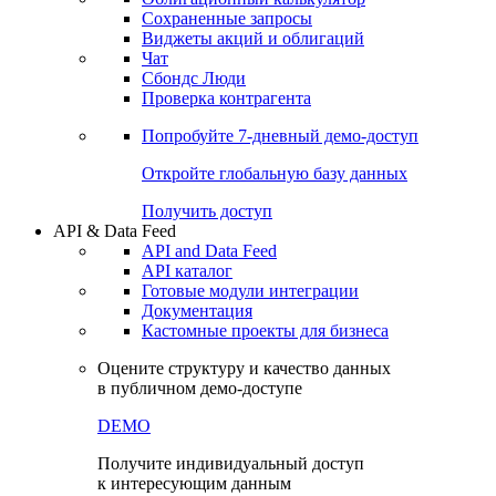
Сохраненные запросы
Виджеты акций и облигаций
Чат
Сбондс Люди
Проверка контрагента
Попробуйте
7-дневный
демо-доступ
Откройте глобальную базу данных
Получить доступ
API & Data Feed
API and Data Feed
API каталог
Готовые модули интеграции
Документация
Кастомные проекты для бизнеса
Оцените структуру и качество данных
в публичном демо-доступе
DEMO
Получите индивидуальный доступ
к интересующим данным