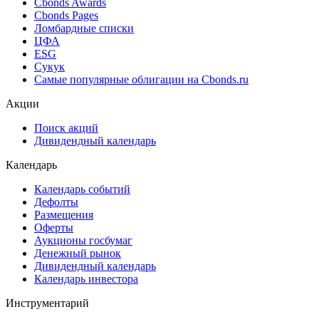
Cbonds Estimation
Cbonds Estimation Onshore
Cbonds Valuation
Рэнкинги инвест. банков и юр. консультантов
Cbonds Awards
Cbonds Pages
Ломбардные списки
ЦФА
ESG
Сукук
Самые популярные облигации на Cbonds.ru
Акции
Поиск акций
Дивидендный календарь
Календарь
Календарь событий
Дефолты
Размещения
Оферты
Аукционы госбумаг
Денежный рынок
Дивидендный календарь