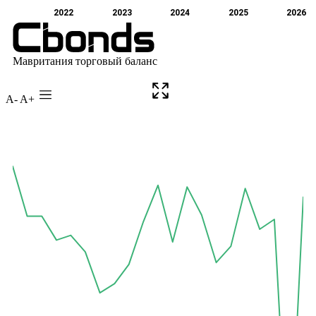
A-
A+