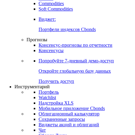
Commodities
Золото
Нефть
Бензин
Commodities
Soft Commodities
Виджет:
Портфели индексов Cbonds
Прогнозы
Консенсус-прогнозы по отчетности
Консенсусы
Попробуйте
7-дневный
демо-доступ
Откройте глобальную базу данных
Получить доступ
Инструментарий
Портфель
Watchlist
Надстройка XLS
Мобильное приложение Cbonds
Облигационный калькулятор