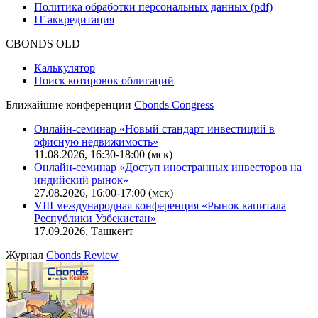
Функциональные характеристики сайта
|
Скачать в pdf
Описание процессов жизненного цикла сайта
Оферта для физических лиц
|
Скачать в pdf
Оферта для юридических лиц
|
Скачать в pdf
Политика обработки персональных данных (pdf)
IT-аккредитация
CBONDS OLD
Калькулятор
Поиск котировок облигаций
Ближайшие конференции
Cbonds Congress
Онлайн-семинар «Новый стандарт инвестиций в
офисную недвижимость»
11.08.2026, 16:30-18:00 (мск)
Онлайн-семинар «Доступ иностранных инвесторов на
индийский рынок»
27.08.2026, 16:00-17:00 (мск)
VIII международная конференция «Рынок капитала
Республики Узбекистан»
17.09.2026, Ташкент
Журнал
Cbonds Review