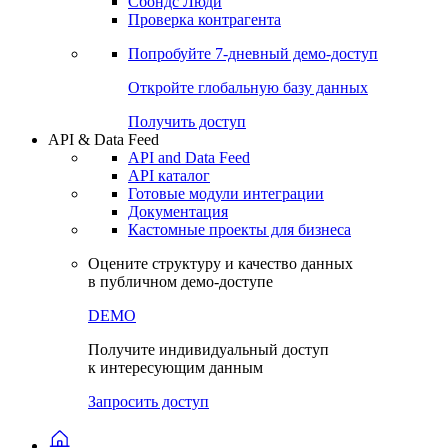
Сохраненные запросы
Виджеты акций и облигаций
Чат
Сбондс Люди
Проверка контрагента
Попробуйте
7-дневный
демо-доступ
Откройте глобальную базу данных
Получить доступ
API & Data Feed
API and Data Feed
API каталог
Готовые модули интеграции
Документация
Кастомные проекты для бизнеса
Оцените структуру и качество данных
в публичном демо-доступе
DEMO
Получите индивидуальный доступ
к интересующим данным