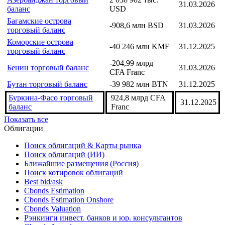
Ангола торговый баланс
4 900,3 млн USD
31.03.2026
Аруба торговый баланс
-785,5 млн AFI
31.12.2024
Азербайджан торговый
2 038 902 тыс.
31.03.2026
баланс
USD
Багамские острова
-908,6 млн BSD
31.03.2026
торговый баланс
Коморские острова
-40 246 млн KMF
31.12.2025
торговый баланс
-204,99 млрд
Бенин торговый баланс
31.03.2026
CFA Franc
Бутан торговый баланс
-39 982 млн BTN
31.12.2025
Буркина-Фасо торговый
924,8 млрд CFA
31.12.2025
баланс
Franc
Показать все
Облигации
Поиск облигаций & Карты рынка
Поиск облигаций (ИИ)
Ближайшие размещения (Россия)
Поиск котировок облигаций
Best bid/ask