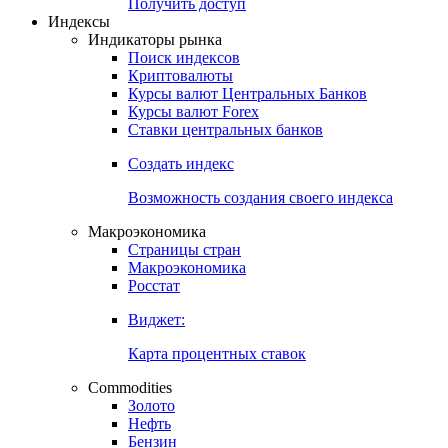
Попробуйте
7-дневный
демо-доступ
Откройте глобальную базу данных
Получить доступ
Индексы
Индикаторы рынка
Поиск индексов
Криптовалюты
Курсы валют Центральных Банков
Курсы валют Forex
Ставки центральных банков
Создать индекс
Возможность создания своего индекса
Макроэкономика
Страницы стран
Макроэкономика
Росстат
Виджет:
Карта процентных ставок