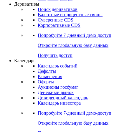
Откройте глобальную базу данных
Получить доступ
Деривативы
Поиск деривативов
Валютные и процентные свопы
Суверенные CDS
Корпоративные CDS
Попробуйте
7-дневный
демо-доступ
Откройте глобальную базу данных
Получить доступ
Календарь
Календарь событий
Дефолты
Размещения
Оферты
Аукционы госбумаг
Денежный рынок
Дивидендный календарь
Календарь инвестора