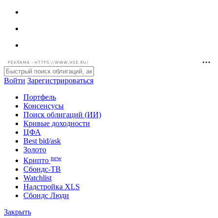
РЕКЛАМА • HTTPS://WWW.HSE.RU/
Войти
Зарегистрироваться
Портфель
Консенсусы
Поиск облигаций (ИИ)
Кривые доходности
ЦФА
Best bid/ask
Золото
new
Крипто
Сбондс-ТВ
Watchlist