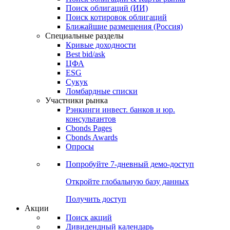
Облигации
Поиски
Поиск облигаций & Карты рынка
Поиск облигаций (ИИ)
Поиск котировок облигаций
Ближайшие размещения (Россия)
Специальные разделы
Кривые доходности
Best bid/ask
ЦФА
ESG
Сукук
Ломбардные списки
Участники рынка
Рэнкинги инвест. банков и юр.
консультантов
Cbonds Pages
Cbonds Awards
Опросы
Попробуйте
7-дневный
демо-доступ
Откройте глобальную базу данных