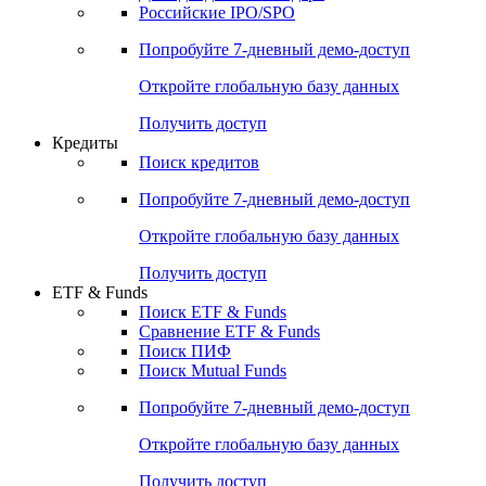
Получить доступ
Акции
Поиск акций
Дивидендный календарь
Российские IPO/SPO
Попробуйте
7-дневный
демо-доступ
Откройте глобальную базу данных
Получить доступ
Кредиты
Поиск кредитов
Попробуйте
7-дневный
демо-доступ
Откройте глобальную базу данных
Получить доступ
ETF & Funds
Поиск ETF & Funds
Сравнение ETF & Funds
Поиск ПИФ
Поиск Mutual Funds
Попробуйте
7-дневный
демо-доступ