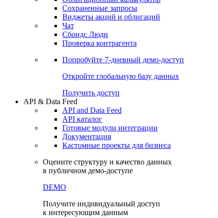
Сохраненные запросы
Виджеты акций и облигаций
Чат
Сбондс Люди
Проверка контрагента
Попробуйте
7-дневный
демо-доступ
Откройте глобальную базу данных
Получить доступ
API & Data Feed
API and Data Feed
API каталог
Готовые модули интеграции
Документация
Кастомные проекты для бизнеса
Оцените структуру и качество данных
в публичном демо-доступе
DEMO
Получите индивидуальный доступ
к интересующим данным