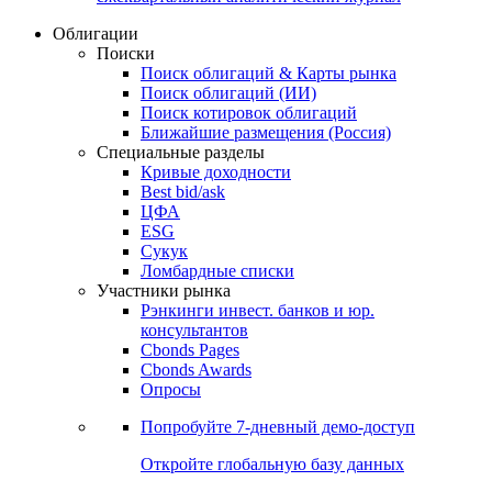
Облигации
Поиски
Поиск облигаций & Карты рынка
Поиск облигаций (ИИ)
Поиск котировок облигаций
Ближайшие размещения (Россия)
Специальные разделы
Кривые доходности
Best bid/ask
ЦФА
ESG
Сукук
Ломбардные списки
Участники рынка
Рэнкинги инвест. банков и юр.
консультантов
Cbonds Pages
Cbonds Awards
Опросы
Попробуйте
7-дневный
демо-доступ
Откройте глобальную базу данных