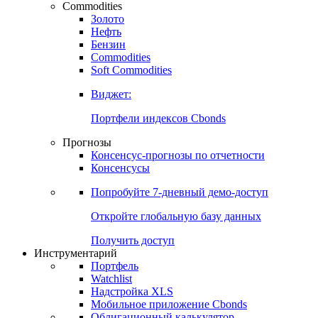
Commodities
Золото
Нефть
Бензин
Commodities
Soft Commodities
Виджет:
Портфели индексов Cbonds
Прогнозы
Консенсус-прогнозы по отчетности
Консенсусы
Попробуйте
7-дневный
демо-доступ
Откройте глобальную базу данных
Получить доступ
Инструментарий
Портфель
Watchlist
Надстройка XLS
Мобильное приложение Cbonds
Облигационный калькулятор