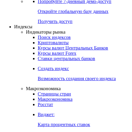
Попробуйте
7-дневный
демо-доступ
Откройте глобальную базу данных
Получить доступ
Индексы
Индикаторы рынка
Поиск индексов
Криптовалюты
Курсы валют Центральных Банков
Курсы валют Forex
Ставки центральных банков
Создать индекс
Возможность создания своего индекса
Макроэкономика
Страницы стран
Макроэкономика
Росстат
Виджет:
Карта процентных ставок