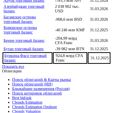
Аруба торговый баланс
-785,5 млн AFI
31.12.2024
Азербайджан торговый
2 038 902 тыс.
31.03.2026
баланс
USD
Багамские острова
-908,6 млн BSD
31.03.2026
торговый баланс
Коморские острова
-40 246 млн KMF
31.12.2025
торговый баланс
-204,99 млрд
Бенин торговый баланс
31.03.2026
CFA Franc
Бутан торговый баланс
-39 982 млн BTN
31.12.2025
Буркина-Фасо торговый
924,8 млрд CFA
31.12.2025
баланс
Franc
Показать все
Облигации
Поиск облигаций & Карты рынка
Поиск облигаций (ИИ)
Ближайшие размещения (Россия)
Поиск котировок облигаций
Best bid/ask
Cbonds Estimation
Cbonds Estimation Onshore
Cbonds Valuation