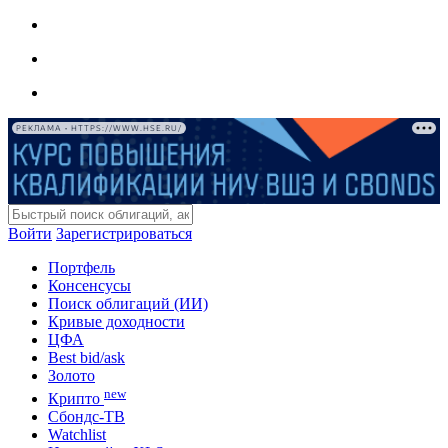
РЕКЛАМА • HTTPS://WWW.HSE.RU/
Войти
Зарегистрироваться
Портфель
Консенсусы
Поиск облигаций (ИИ)
Кривые доходности
ЦФА
Best bid/ask
Золото
new
Крипто
Сбондс-ТВ
Watchlist