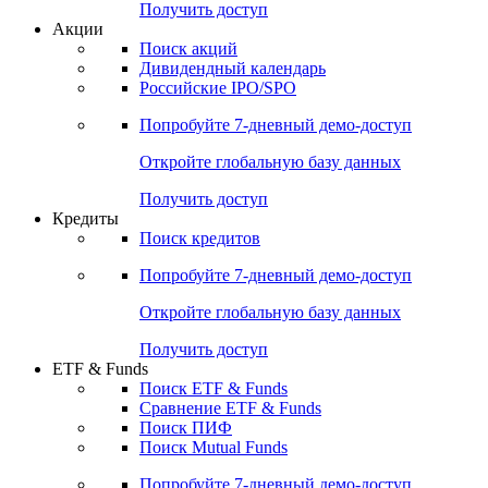
Получить доступ
Акции
Поиск акций
Дивидендный календарь
Российские IPO/SPO
Попробуйте
7-дневный
демо-доступ
Откройте глобальную базу данных
Получить доступ
Кредиты
Поиск кредитов
Попробуйте
7-дневный
демо-доступ
Откройте глобальную базу данных
Получить доступ
ETF & Funds
Поиск ETF & Funds
Сравнение ETF & Funds
Поиск ПИФ
Поиск Mutual Funds
Попробуйте
7-дневный
демо-доступ