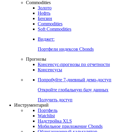
Commodities
Золото
Нефть
Бензин
Commodities
Soft Commodities
Виджет:
Портфели индексов Cbonds
Прогнозы
Консенсус-прогнозы по отчетности
Консенсусы
Попробуйте
7-дневный
демо-доступ
Откройте глобальную базу данных
Получить доступ
Инструментарий
Портфель
Watchlist
Надстройка XLS
Мобильное приложение Cbonds
Облигационный калькулятор