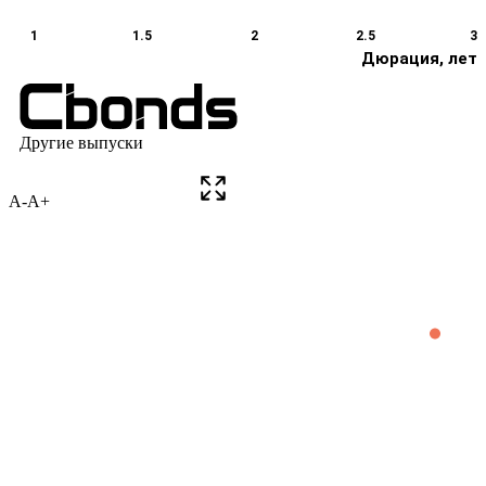
A-
A+