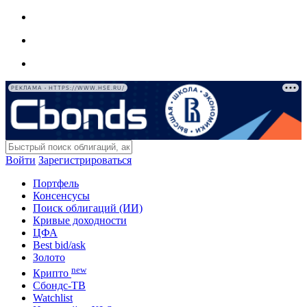
РЕКЛАМА • HTTPS://WWW.HSE.RU/
Войти
Зарегистрироваться
Портфель
Консенсусы
Поиск облигаций (ИИ)
Кривые доходности
ЦФА
Best bid/ask
Золото
new
Крипто
Сбондс-ТВ
Watchlist