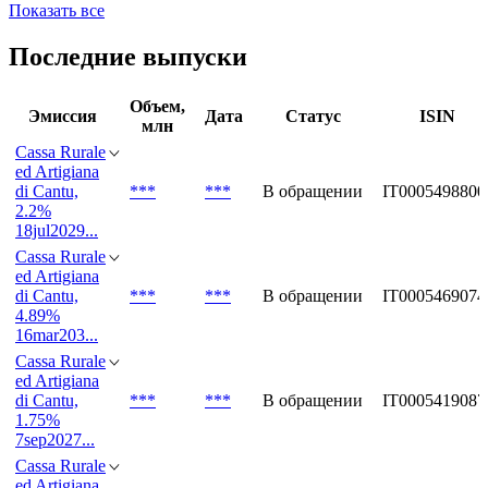
Показать все
Последние выпуски
Объем,
Эмиссия
Дата
Статус
ISIN
млн
Cassa Rurale
ed Artigiana
di Cantu,
***
***
В обращении
IT0005498800
2.2%
18jul2029...
Cassa Rurale
ed Artigiana
di Cantu,
***
***
В обращении
IT0005469074
4.89%
16mar203...
Cassa Rurale
ed Artigiana
di Cantu,
***
***
В обращении
IT0005419087
1.75%
7sep2027...
Cassa Rurale
ed Artigiana