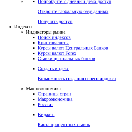
Попробуйте
7-дневный
демо-доступ
Откройте глобальную базу данных
Получить доступ
Индексы
Индикаторы рынка
Поиск индексов
Криптовалюты
Курсы валют Центральных Банков
Курсы валют Forex
Ставки центральных банков
Создать индекс
Возможность создания своего индекса
Макроэкономика
Страницы стран
Макроэкономика
Росстат
Виджет:
Карта процентных ставок