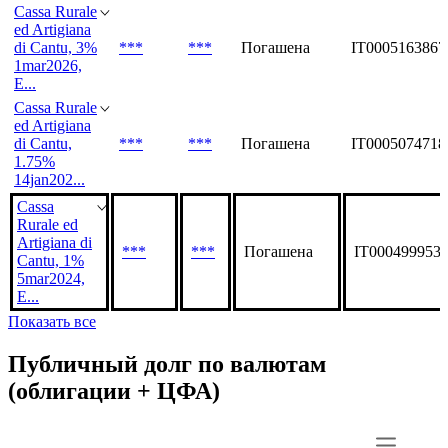
Cassa Rurale
ed Artigiana
di Cantu, 3%
***
***
Погашена
IT0005163867
1mar2026,
E...
Cassa Rurale
ed Artigiana
di Cantu,
***
***
Погашена
IT0005074718
1.75%
14jan202...
Cassa
Rurale ed
Artigiana di
***
***
Погашена
IT000499953
Cantu, 1%
5mar2024,
E...
Показать все
Публичный долг по валютам
(облигации + ЦФА)