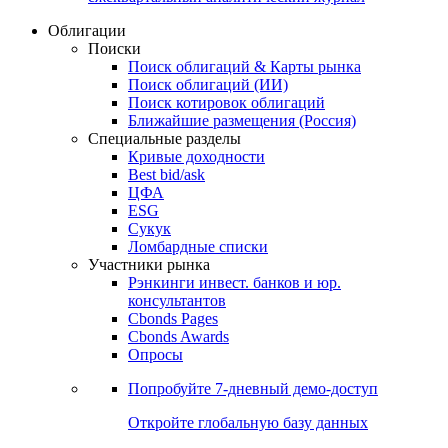
Облигации
Поиски
Поиск облигаций & Карты рынка
Поиск облигаций (ИИ)
Поиск котировок облигаций
Ближайшие размещения (Россия)
Специальные разделы
Кривые доходности
Best bid/ask
ЦФА
ESG
Сукук
Ломбардные списки
Участники рынка
Рэнкинги инвест. банков и юр.
консультантов
Cbonds Pages
Cbonds Awards
Опросы
Попробуйте
7-дневный
демо-доступ
Откройте глобальную базу данных