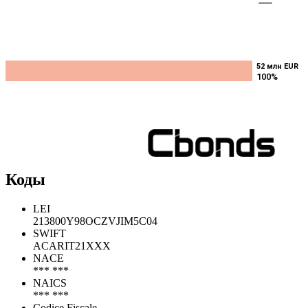
52 млн EUR
52 млн EUR
100%
100%
Коды
LEI
213800Y98OCZVJIM5C04
SWIFT
ACARIT21XXX
NACE
*** ***
NAICS
*** ***
Codice Fiscale