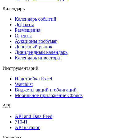
Календарь
Календарь событий
Дефолты
Размещения
Оферты
Аукционы госбумаг
Денежный рынок
Дивидендный календарь
Календарь инвестора
Инструментарий
Надстройка Excel
Watchlist
Виджеты акций и облигаций
Мобильное приложение Cbonds
API
API and Data Feed
710-П
API каталог
Кредиты