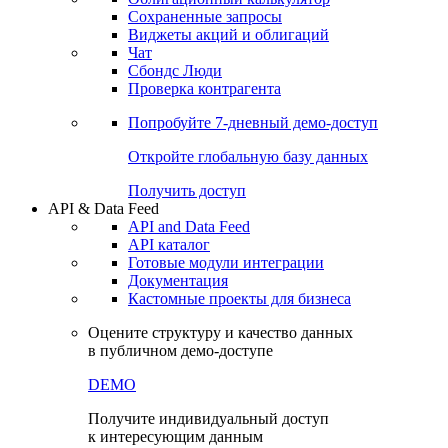
Сохраненные запросы
Виджеты акций и облигаций
Чат
Сбондс Люди
Проверка контрагента
Попробуйте
7-дневный
демо-доступ
Откройте глобальную базу данных
Получить доступ
API & Data Feed
API and Data Feed
API каталог
Готовые модули интеграции
Документация
Кастомные проекты для бизнеса
Оцените структуру и качество данных
в публичном демо-доступе
DEMO
Получите индивидуальный доступ
к интересующим данным