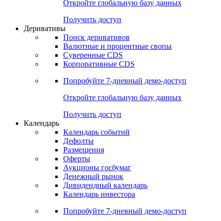
Откройте глобальную базу данных
Получить доступ
Деривативы
Поиск деривативов
Валютные и процентные свопы
Суверенные CDS
Корпоративные CDS
Попробуйте
7-дневный
демо-доступ
Откройте глобальную базу данных
Получить доступ
Календарь
Календарь событий
Дефолты
Размещения
Оферты
Аукционы госбумаг
Денежный рынок
Дивидендный календарь
Календарь инвестора
Попробуйте
7-дневный
демо-доступ