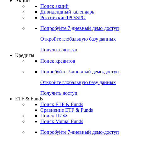
Акции
Поиск акций
Дивидендный календарь
Российские IPO/SPO
Попробуйте
7-дневный
демо-доступ
Откройте глобальную базу данных
Получить доступ
Кредиты
Поиск кредитов
Попробуйте
7-дневный
демо-доступ
Откройте глобальную базу данных
Получить доступ
ETF & Funds
Поиск ETF & Funds
Сравнение ETF & Funds
Поиск ПИФ
Поиск Mutual Funds
Попробуйте
7-дневный
демо-доступ