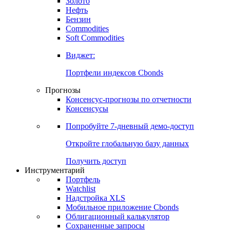
Золото
Нефть
Бензин
Commodities
Soft Commodities
Виджет:
Портфели индексов Cbonds
Прогнозы
Консенсус-прогнозы по отчетности
Консенсусы
Попробуйте
7-дневный
демо-доступ
Откройте глобальную базу данных
Получить доступ
Инструментарий
Портфель
Watchlist
Надстройка XLS
Мобильное приложение Cbonds
Облигационный калькулятор
Сохраненные запросы