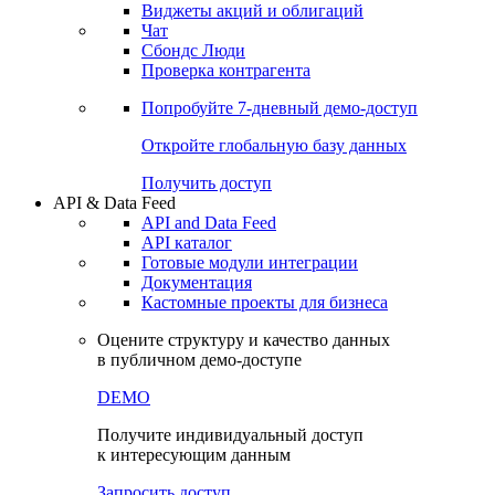
Виджеты акций и облигаций
Чат
Сбондс Люди
Проверка контрагента
Попробуйте
7-дневный
демо-доступ
Откройте глобальную базу данных
Получить доступ
API & Data Feed
API and Data Feed
API каталог
Готовые модули интеграции
Документация
Кастомные проекты для бизнеса
Оцените структуру и качество данных
в публичном демо-доступе
DEMO
Получите индивидуальный доступ
к интересующим данным
Запросить доступ