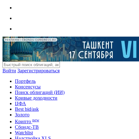
РЕКЛАМА • CBONDS-CONGRESS.RU
Войти
Зарегистрироваться
Портфель
Консенсусы
Поиск облигаций (ИИ)
Кривые доходности
ЦФА
Best bid/ask
Золото
new
Крипто
Сбондс-ТВ
Watchlist
Надстройка XLS