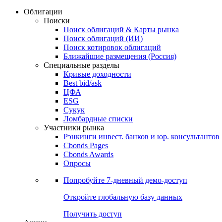
Облигации
Поиски
Поиск облигаций & Карты рынка
Поиск облигаций (ИИ)
Поиск котировок облигаций
Ближайшие размещения (Россия)
Специальные разделы
Кривые доходности
Best bid/ask
ЦФА
ESG
Сукук
Ломбардные списки
Участники рынка
Рэнкинги инвест. банков и юр. консультантов
Cbonds Pages
Cbonds Awards
Опросы
Попробуйте
7-дневный
демо-доступ
Откройте глобальную базу данных
Получить доступ