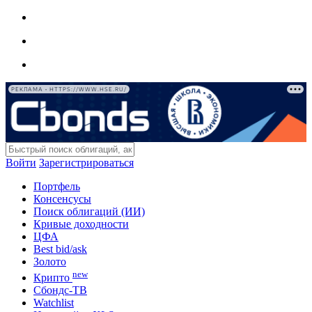
РЕКЛАМА • HTTPS://WWW.HSE.RU/
Войти
Зарегистрироваться
Портфель
Консенсусы
Поиск облигаций (ИИ)
Кривые доходности
ЦФА
Best bid/ask
Золото
new
Крипто
Сбондс-ТВ
Watchlist