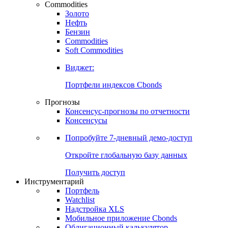
Commodities
Золото
Нефть
Бензин
Commodities
Soft Commodities
Виджет:
Портфели индексов Cbonds
Прогнозы
Консенсус-прогнозы по отчетности
Консенсусы
Попробуйте
7-дневный
демо-доступ
Откройте глобальную базу данных
Получить доступ
Инструментарий
Портфель
Watchlist
Надстройка XLS
Мобильное приложение Cbonds
Облигационный калькулятор