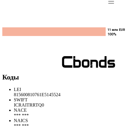
11 млн EUR
11 млн EUR
100%
100%
Коды
LEI
815600810761E5145524
SWIFT
ICRAITRRTQ0
NACE
*** ***
NAICS
*** ***