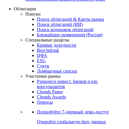
Облигации
Поиски
Поиск облигаций & Карты рынка
Поиск облигаций (ИИ)
Поиск котировок облигаций
Ближайшие размещения (Россия)
Специальные разделы
Кривые доходности
Best bid/ask
ЦФА
ESG
Сукук
Ломбардные списки
Участники рынка
Рэнкинги инвест. банков и юр.
консультантов
Cbonds Pages
Cbonds Awards
Опросы
Попробуйте
7-дневный
демо-доступ
Откройте глобальную базу данных