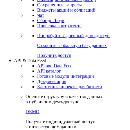
Сохраненные запросы
Виджеты акций и облигаций
Чат
Сбондс Люди
Проверка контрагента
Попробуйте
7-дневный
демо-доступ
Откройте глобальную базу данных
Получить доступ
API & Data Feed
API and Data Feed
API каталог
Готовые модули интеграции
Документация
Кастомные проекты для бизнеса
Оцените структуру и качество данных
в публичном демо-доступе
DEMO
Получите индивидуальный доступ
к интересующим данным