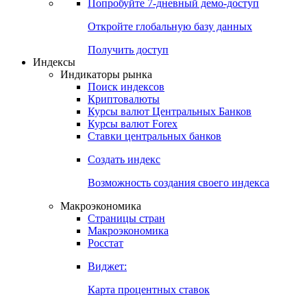
Попробуйте
7-дневный
демо-доступ
Откройте глобальную базу данных
Получить доступ
Индексы
Индикаторы рынка
Поиск индексов
Криптовалюты
Курсы валют Центральных Банков
Курсы валют Forex
Ставки центральных банков
Создать индекс
Возможность создания своего индекса
Макроэкономика
Страницы стран
Макроэкономика
Росстат
Виджет:
Карта процентных ставок