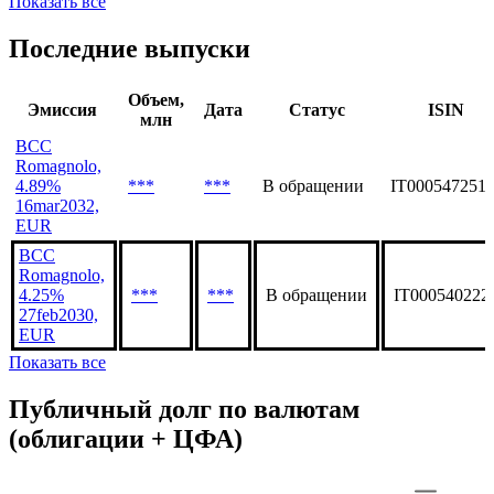
Показать все
Последние выпуски
Объем,
Эмиссия
Дата
Статус
ISIN
млн
BCC
Romagnolo,
4.89%
***
***
В обращении
IT000547251
16mar2032,
EUR
BCC
Romagnolo,
4.25%
***
***
В обращении
IT000540222
27feb2030,
EUR
Показать все
Публичный долг по валютам
(облигации + ЦФА)