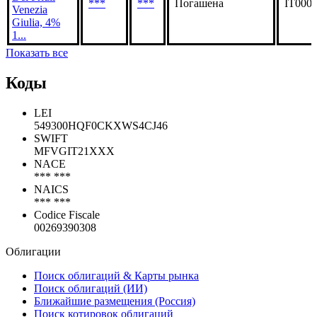
Giulia, 4.80...
Banca
Mediocredito
Del Friuli
***
***
Погашена
IT000
Venezia
Giulia, 4%
1...
Показать все
Коды
LEI
549300HQF0CKXWS4CJ46
SWIFT
MFVGIT21XXX
NACE
*** ***
NAICS
*** ***
Codice Fiscale
00269390308
Облигации