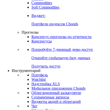
Commodities
Золото
Нефть
Бензин
Commodities
Soft Commodities
Виджет:
Портфели индексов Cbonds
Прогнозы
Консенсус-прогнозы по отчетности
Консенсусы
Попробуйте
7-дневный
демо-доступ
Откройте глобальную базу данных
Получить доступ
Инструментарий
Портфель
Watchlist
Надстройка XLS
Мобильное приложение Cbonds
Облигационный калькулятор