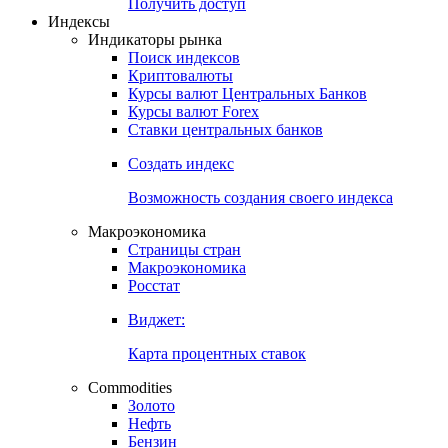
Попробуйте
7-дневный
демо-доступ
Откройте глобальную базу данных
Получить доступ
Индексы
Индикаторы рынка
Поиск индексов
Криптовалюты
Курсы валют Центральных Банков
Курсы валют Forex
Ставки центральных банков
Создать индекс
Возможность создания своего индекса
Макроэкономика
Страницы стран
Макроэкономика
Росстат
Виджет:
Карта процентных ставок