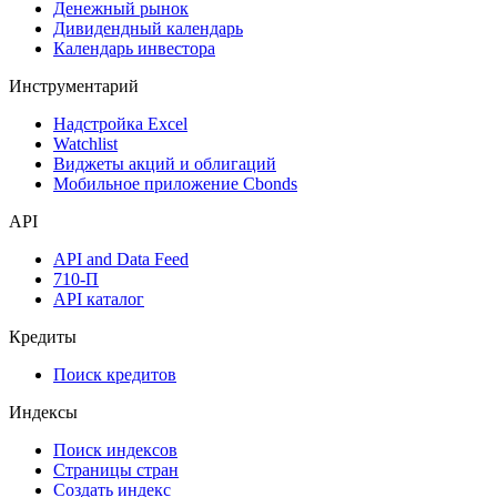
Дефолты
Размещения
Оферты
Аукционы госбумаг
Денежный рынок
Дивидендный календарь
Календарь инвестора
Инструментарий
Надстройка Excel
Watchlist
Виджеты акций и облигаций
Мобильное приложение Cbonds
API
API and Data Feed
710-П
API каталог
Кредиты
Поиск кредитов
Индексы