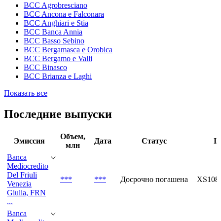
Аффилированные организации
BCC Adriatico Teramano
BCC Agrobresciano
BCC Ancona e Falconara
BCC Anghiari e Stia
BCC Banca Annia
BCC Basso Sebino
BCC Bergamasca e Orobica
BCC Bergamo e Valli
BCC Binasco
BCC Brianza e Laghi
Показать все
Последние выпуски
Объем,
Эмиссия
Дата
Статус
I
млн
Banca
Mediocredito
Del Friuli
***
***
Досрочно погашена
XS108
Venezia