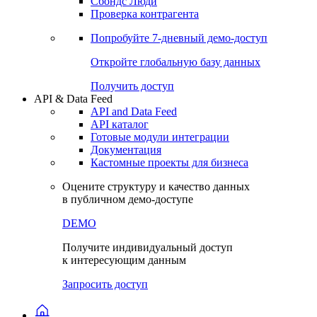
Сохраненные запросы
Виджеты акций и облигаций
Чат
Сбондс Люди
Проверка контрагента
Попробуйте
7-дневный
демо-доступ
Откройте глобальную базу данных
Получить доступ
API & Data Feed
API and Data Feed
API каталог
Готовые модули интеграции
Документация
Кастомные проекты для бизнеса
Оцените структуру и качество данных
в публичном демо-доступе
DEMO
Получите индивидуальный доступ
к интересующим данным