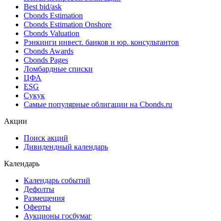
Поиск облигаций & Карты рынка
Поиск облигаций (ИИ)
Ближайшие размещения (Россия)
Поиск котировок облигаций
Best bid/ask
Cbonds Estimation
Cbonds Estimation Onshore
Cbonds Valuation
Рэнкинги инвест. банков и юр. консультантов
Cbonds Awards
Cbonds Pages
Ломбардные списки
ЦФА
ESG
Сукук
Самые популярные облигации на Cbonds.ru
Акции
Поиск акций
Дивидендный календарь
Календарь
Календарь событий