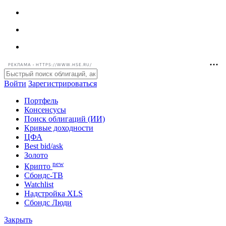
РЕКЛАМА • HTTPS://WWW.HSE.RU/
Войти
Зарегистрироваться
Портфель
Консенсусы
Поиск облигаций (ИИ)
Кривые доходности
ЦФА
Best bid/ask
Золото
new
Крипто
Сбондс-ТВ
Watchlist