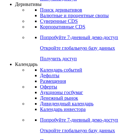
Откройте глобальную базу данных
Получить доступ
Деривативы
Поиск деривативов
Валютные и процентные свопы
Суверенные CDS
Корпоративные CDS
Попробуйте
7-дневный
демо-доступ
Откройте глобальную базу данных
Получить доступ
Календарь
Календарь событий
Дефолты
Размещения
Оферты
Аукционы госбумаг
Денежный рынок
Дивидендный календарь
Календарь инвестора