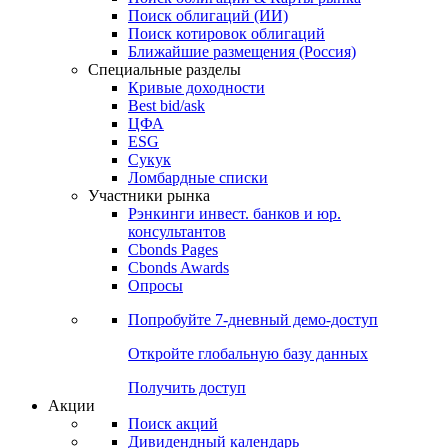
Облигации
Поиски
Поиск облигаций & Карты рынка
Поиск облигаций (ИИ)
Поиск котировок облигаций
Ближайшие размещения (Россия)
Специальные разделы
Кривые доходности
Best bid/ask
ЦФА
ESG
Сукук
Ломбардные списки
Участники рынка
Рэнкинги инвест. банков и юр.
консультантов
Cbonds Pages
Cbonds Awards
Опросы
Попробуйте
7-дневный
демо-доступ
Откройте глобальную базу данных