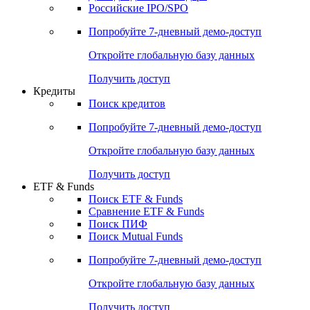
Получить доступ
Акции
Поиск акций
Дивидендный календарь
Российские IPO/SPO
Попробуйте
7-дневный
демо-доступ
Откройте глобальную базу данных
Получить доступ
Кредиты
Поиск кредитов
Попробуйте
7-дневный
демо-доступ
Откройте глобальную базу данных
Получить доступ
ETF & Funds
Поиск ETF & Funds
Сравнение ETF & Funds
Поиск ПИФ
Поиск Mutual Funds
Попробуйте
7-дневный
демо-доступ