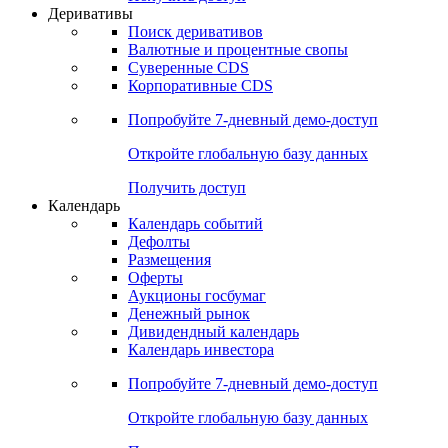
Откройте глобальную базу данных
Получить доступ
Деривативы
Поиск деривативов
Валютные и процентные свопы
Суверенные CDS
Корпоративные CDS
Попробуйте
7-дневный
демо-доступ
Откройте глобальную базу данных
Получить доступ
Календарь
Календарь событий
Дефолты
Размещения
Оферты
Аукционы госбумаг
Денежный рынок
Дивидендный календарь
Календарь инвестора