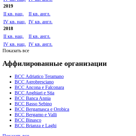
2020
II кв. англ.
IV кв. нац.
IV кв. англ.
2019
II кв. нац.
II кв. англ.
IV кв. нац.
IV кв. англ.
2018
II кв. нац.
II кв. англ.
IV кв. нац.
IV кв. англ.
Показать все
Аффилированные организации
BCC Adriatico Teramano
BCC Agrobresciano
BCC Ancona e Falconara
BCC Anghiari e Stia
BCC Banca Annia
BCC Basso Sebino
BCC Bergamasca e Orobica
BCC Bergamo e Valli