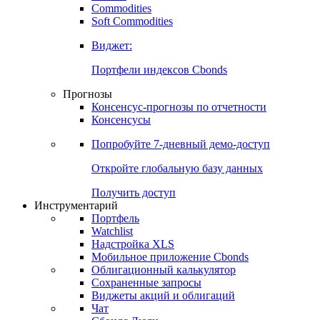
Commodities
Золото
Нефть
Бензин
Commodities
Soft Commodities
Виджет:
Портфели индексов Cbonds
Прогнозы
Консенсус-прогнозы по отчетности
Консенсусы
Попробуйте
7-дневный
демо-доступ
Откройте глобальную базу данных
Получить доступ
Инструментарий
Портфель
Watchlist
Надстройка XLS
Мобильное приложение Cbonds
Облигационный калькулятор