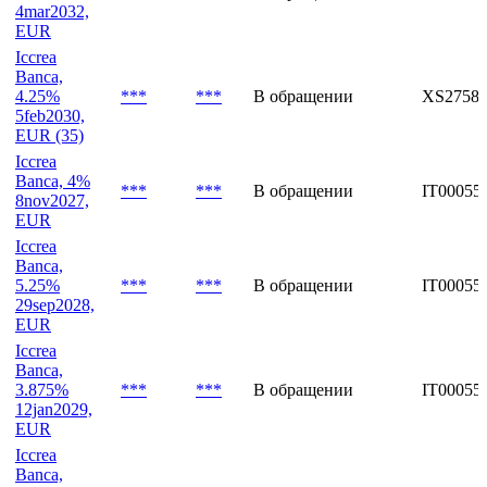
EUR
Iccrea
Banca,
3.5%
***
***
В обращении
IT00055
4mar2032,
EUR
Iccrea
Banca,
4.25%
***
***
В обращении
XS27588
5feb2030,
EUR (35)
Iccrea
Banca, 4%
***
***
В обращении
IT00055
8nov2027,
EUR
Iccrea
Banca,
5.25%
***
***
В обращении
IT00055
29sep2028,
EUR
Iccrea
Banca,
3.875%
***
***
В обращении
IT00055
12jan2029,