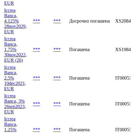
Iccrea
Banca,
2.25%
***
***
Досрочно погашена
XS22390
20oct2025,
EUR
Iccrea
Banca,
4.125%
***
***
Досрочно погашена
XS20848
28nov2029,
EUR
Iccrea
Banca,
1.75%
***
***
Погашена
XS19843
30nov2022,
EUR (26)
Iccrea
Banca,
2.5%
***
***
Погашена
IT00053
10dec2021,
EUR
Iccrea
Banca, 3%
***
***
Погашена
IT00053
26sep2023,
EUR