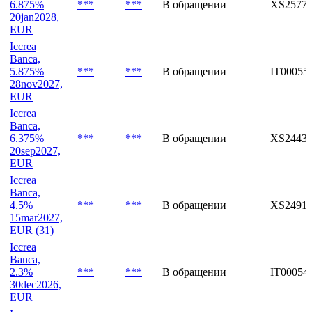
EUR
Iccrea
Banca,
6.875%
***
***
В обращении
XS25775
20jan2028,
EUR
Iccrea
Banca,
5.875%
***
***
В обращении
IT00055
28nov2027,
EUR
Iccrea
Banca,
6.375%
***
***
В обращении
XS24435
20sep2027,
EUR
Iccrea
Banca,
4.5%
***
***
В обращении
XS24916
15mar2027,
EUR (31)
Iccrea
Banca,