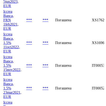
Iccrea
Banca,
1.25%
***
***
Погашена
IT00053
5jun2023,
EUR
Iccrea
Banca,
FRN
***
***
Погашена
XS17629
1feb2021,
EUR
Iccrea
Banca,
1.5%
***
***
Погашена
XS16964
11oct2022,
EUR
Iccrea
Banca,
1.5%
***
***
Погашена
IT00053
15nov2022,
EUR
Iccrea
Banca,
1.5%
***
***
Погашена
IT00052