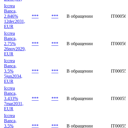
Banca,
3.375%
***
***
В обращении
XS29877
30jan2030,
EUR (36)
Iccrea
Banca,
2.846%
***
***
В обращении
IT00056
12dec2031,
EUR
Iccrea
Banca,
2.75%
***
***
В обращении
IT00056
26nov2029,
EUR
Iccrea
Banca,
3.5%
***
***
В обращении
IT00055
5jun2034,
EUR
Iccrea
Banca,
3.433%
***
***
В обращении
IT00055
7mar2031,