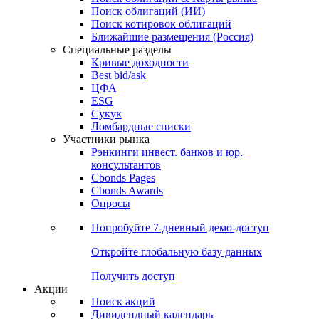
Облигации
Поиски
Поиск облигаций & Карты рынка
Поиск облигаций (ИИ)
Поиск котировок облигаций
Ближайшие размещения (Россия)
Специальные разделы
Кривые доходности
Best bid/ask
ЦФА
ESG
Сукук
Ломбардные списки
Участники рынка
Рэнкинги инвест. банков и юр.
консультантов
Cbonds Pages
Cbonds Awards
Опросы
Попробуйте
7-дневный
демо-доступ
Откройте глобальную базу данных