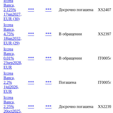
2.3%
***
***
В обращении
IT00054
30dec2026,
EUR
Iccrea
Banca,
2.125%
***
***
Досрочно погашена
XS24075
17jan2027,
EUR (30)
Iccrea
Banca,
4.75%
***
***
В обращении
XS23973
18jan2032,
EUR (29)
Iccrea
Banca,
0.01%
***
***
В обращении
IT00054
23sep2028,
EUR
Iccrea
Banca,
2.2%
***
***
Погашена
IT00054
1jul2026,
EUR