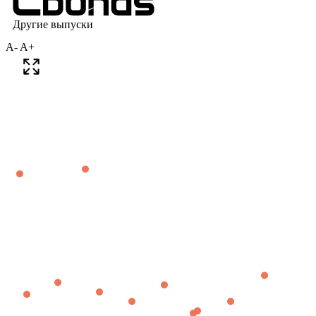
A-
A+