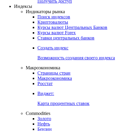
Попробуйте
7-дневный
демо-доступ
Откройте глобальную базу данных
Получить доступ
Индексы
Индикаторы рынка
Поиск индексов
Криптовалюты
Курсы валют Центральных Банков
Курсы валют Forex
Ставки центральных банков
Создать индекс
Возможность создания своего индекса
Макроэкономика
Страницы стран
Макроэкономика
Росстат
Виджет:
Карта процентных ставок