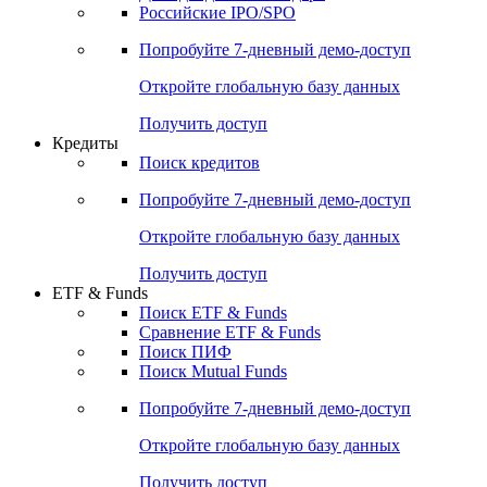
Получить доступ
Акции
Поиск акций
Дивидендный календарь
Российские IPO/SPO
Попробуйте
7-дневный
демо-доступ
Откройте глобальную базу данных
Получить доступ
Кредиты
Поиск кредитов
Попробуйте
7-дневный
демо-доступ
Откройте глобальную базу данных
Получить доступ
ETF & Funds
Поиск ETF & Funds
Сравнение ETF & Funds
Поиск ПИФ
Поиск Mutual Funds
Попробуйте
7-дневный
демо-доступ