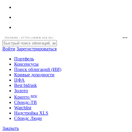
РЕКЛАМА • HTTPS://WWW.HSE.RU/
Войти
Зарегистрироваться
Портфель
Консенсусы
Поиск облигаций (ИИ)
Кривые доходности
ЦФА
Best bid/ask
Золото
new
Крипто
Сбондс-ТВ
Watchlist