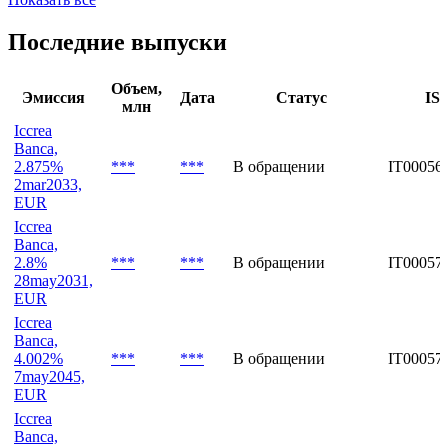
BCC Binasco
BCC Brianza e Laghi
Показать все
Последние выпуски
Объем,
Эмиссия
Дата
Статус
IS
млн
Iccrea
Banca,
2.875%
***
***
В обращении
IT00056
2mar2033,
EUR
Iccrea
Banca,
2.8%
***
***
В обращении
IT00057
28may2031,
EUR
Iccrea
Banca,
4.002%
***
***
В обращении
IT00057
7may2045,