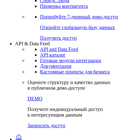
Сохраненные запросы
Виджеты акций и облигаций
Чат
Сбондс Люди
Проверка контрагента
Попробуйте
7-дневный
демо-доступ
Откройте глобальную базу данных
Получить доступ
API & Data Feed
API and Data Feed
API каталог
Готовые модули интеграции
Документация
Кастомные проекты для бизнеса
Оцените структуру и качество данных
в публичном демо-доступе
DEMO
Получите индивидуальный доступ
к интересующим данным