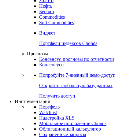
Золото
Нефть
Бензин
Commodities
Soft Commodities
Виджет:
Портфели индексов Cbonds
Прогнозы
Консенсус-прогнозы по отчетности
Консенсусы
Попробуйте
7-дневный
демо-доступ
Откройте глобальную базу данных
Получить доступ
Инструментарий
Портфель
Watchlist
Надстройка XLS
Мобильное приложение Cbonds
Облигационный калькулятор
Сохраненные запросы