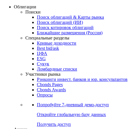
Облигации
Поиски
Поиск облигаций & Карты рынка
Поиск облигаций (ИИ)
Поиск котировок облигаций
Ближайшие размещения (Россия)
Специальные разделы
Кривые доходности
Best bid/ask
ЦФА
ESG
Сукук
Ломбардные списки
Участники рынка
Рэнкинги инвест. банков и юр. консультантов
Cbonds Pages
Cbonds Awards
Опросы
Попробуйте
7-дневный
демо-доступ
Откройте глобальную базу данных
Получить доступ