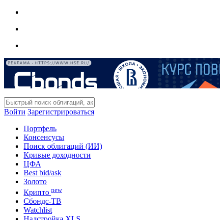
РЕКЛАМА • HTTPS://WWW.HSE.RU/
Войти
Зарегистрироваться
Портфель
Консенсусы
Поиск облигаций (ИИ)
Кривые доходности
ЦФА
Best bid/ask
Золото
new
Крипто
Сбондс-ТВ
Watchlist
Надстройка XLS