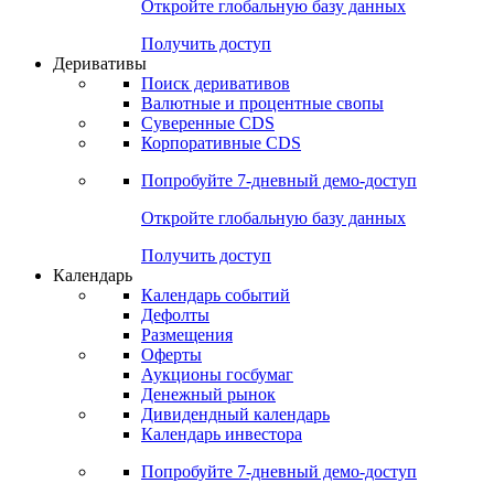
Откройте глобальную базу данных
Получить доступ
Деривативы
Поиск деривативов
Валютные и процентные свопы
Суверенные CDS
Корпоративные CDS
Попробуйте
7-дневный
демо-доступ
Откройте глобальную базу данных
Получить доступ
Календарь
Календарь событий
Дефолты
Размещения
Оферты
Аукционы госбумаг
Денежный рынок
Дивидендный календарь
Календарь инвестора
Попробуйте
7-дневный
демо-доступ