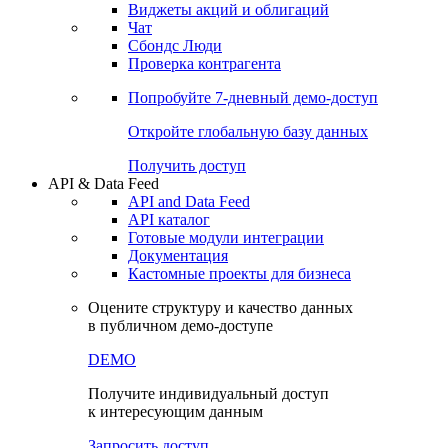
Виджеты акций и облигаций
Чат
Сбондс Люди
Проверка контрагента
Попробуйте
7-дневный
демо-доступ
Откройте глобальную базу данных
Получить доступ
API & Data Feed
API and Data Feed
API каталог
Готовые модули интеграции
Документация
Кастомные проекты для бизнеса
Оцените структуру и качество данных
в публичном демо-доступе
DEMO
Получите индивидуальный доступ
к интересующим данным
Запросить доступ