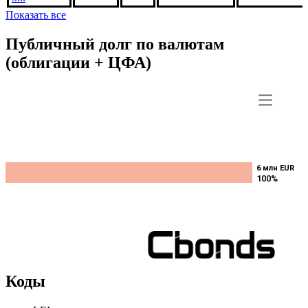
Artigiana di
***
В обращении
IT000557568
Rivarolo
Mantovano,
5...
Показать все
Публичный долг по валютам
(облигации + ЦФА)
6 млн EUR
6 млн EUR
100%
100%