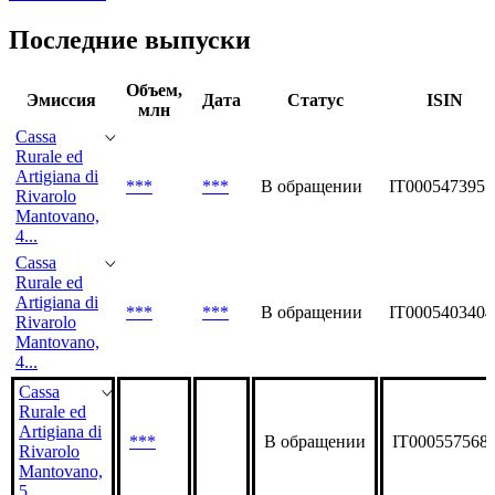
BCC Binasco
BCC Brianza e Laghi
Показать все
Последние выпуски
Объем,
Эмиссия
Дата
Статус
ISIN
млн
Cassa
Rurale ed
Artigiana di
***
***
В обращении
IT0005473951
Rivarolo
Mantovano,
4...
Cassa
Rurale ed
Artigiana di
***
***
В обращении
IT0005403404
Rivarolo
Mantovano,
4...
Cassa
Rurale ed