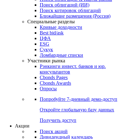
Облигации
Поиски
Поиск облигаций & Карты рынка
Поиск облигаций (ИИ)
Поиск котировок облигаций
Ближайшие размещения (Россия)
Специальные разделы
Кривые доходности
Best bid/ask
ЦФА
ESG
Сукук
Ломбардные списки
Участники рынка
Рэнкинги инвест. банков и юр.
консультантов
Cbonds Pages
Cbonds Awards
Опросы
Попробуйте
7-дневный
демо-доступ
Откройте глобальную базу данных