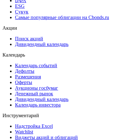
Cbonds Awards
Cbonds Pages
Ломбардные списки
ЦФА
ESG
Сукук
Самые популярные облигации на Cbonds.ru
Акции
Поиск акций
Дивидендный календарь
Календарь
Календарь событий
Дефолты
Размещения
Оферты
Аукционы госбумаг
Денежный рынок
Дивидендный календарь
Календарь инвестора
Инструментарий