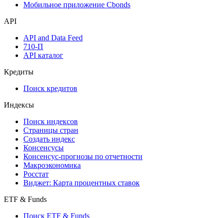
Надстройка Excel
Watchlist
Виджеты акций и облигаций
Мобильное приложение Cbonds
API
API and Data Feed
710-П
API каталог
Кредиты
Поиск кредитов
Индексы
Поиск индексов
Страницы стран
Создать индекс
Консенсусы
Консенсус-прогнозы по отчетности
Макроэкономика
Росстат
Виджет: Карта процентных ставок