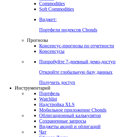
Commodities
Золото
Нефть
Бензин
Commodities
Soft Commodities
Виджет:
Портфели индексов Cbonds
Прогнозы
Консенсус-прогнозы по отчетности
Консенсусы
Попробуйте
7-дневный
демо-доступ
Откройте глобальную базу данных
Получить доступ
Инструментарий
Портфель
Watchlist
Надстройка XLS
Мобильное приложение Cbonds
Облигационный калькулятор