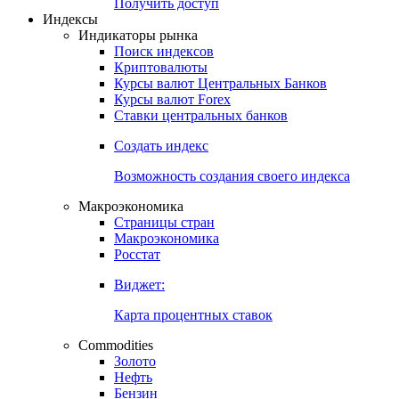
Попробуйте
7-дневный
демо-доступ
Откройте глобальную базу данных
Получить доступ
Индексы
Индикаторы рынка
Поиск индексов
Криптовалюты
Курсы валют Центральных Банков
Курсы валют Forex
Ставки центральных банков
Создать индекс
Возможность создания своего индекса
Макроэкономика
Страницы стран
Макроэкономика
Росстат
Виджет:
Карта процентных ставок