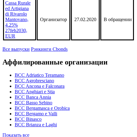
4.89%
16mar2032,
EUR
Cassa Rurale
ed Artigiana
di Rivarolo
Mantovano,
Организатор
27.02.2020
В обращении
4.25%
27feb2030,
EUR
Все выпуски
Рэнкинги Cbonds
Аффилированные организации
BCC Adriatico Teramano
BCC Agrobresciano
BCC Ancona e Falconara
BCC Anghiari e Stia
BCC Banca Annia
BCC Basso Sebino
BCC Bergamasca e Orobica
BCC Bergamo e Valli