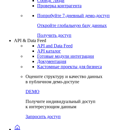
Сохраненные запросы
Виджеты акций и облигаций
Чат
Сбондс Люди
Проверка контрагента
Попробуйте
7-дневный
демо-доступ
Откройте глобальную базу данных
Получить доступ
API & Data Feed
API and Data Feed
API каталог
Готовые модули интеграции
Документация
Кастомные проекты для бизнеса
Оцените структуру и качество данных
в публичном демо-доступе
DEMO
Получите индивидуальный доступ
к интересующим данным