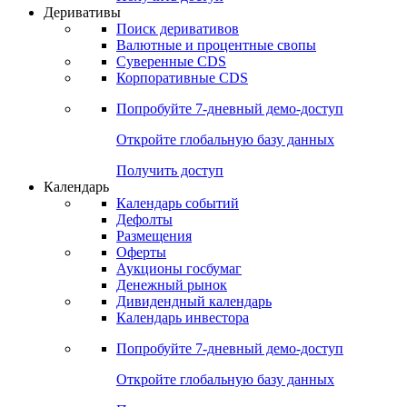
Откройте глобальную базу данных
Получить доступ
Деривативы
Поиск деривативов
Валютные и процентные свопы
Суверенные CDS
Корпоративные CDS
Попробуйте
7-дневный
демо-доступ
Откройте глобальную базу данных
Получить доступ
Календарь
Календарь событий
Дефолты
Размещения
Оферты
Аукционы госбумаг
Денежный рынок
Дивидендный календарь
Календарь инвестора