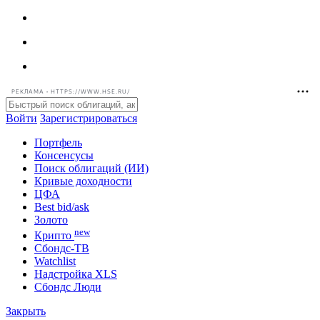
РЕКЛАМА • HTTPS://WWW.HSE.RU/
Войти
Зарегистрироваться
Портфель
Консенсусы
Поиск облигаций (ИИ)
Кривые доходности
ЦФА
Best bid/ask
Золото
new
Крипто
Сбондс-ТВ
Watchlist