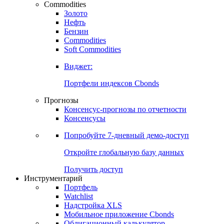
Commodities
Золото
Нефть
Бензин
Commodities
Soft Commodities
Виджет:
Портфели индексов Cbonds
Прогнозы
Консенсус-прогнозы по отчетности
Консенсусы
Попробуйте
7-дневный
демо-доступ
Откройте глобальную базу данных
Получить доступ
Инструментарий
Портфель
Watchlist
Надстройка XLS
Мобильное приложение Cbonds
Облигационный калькулятор