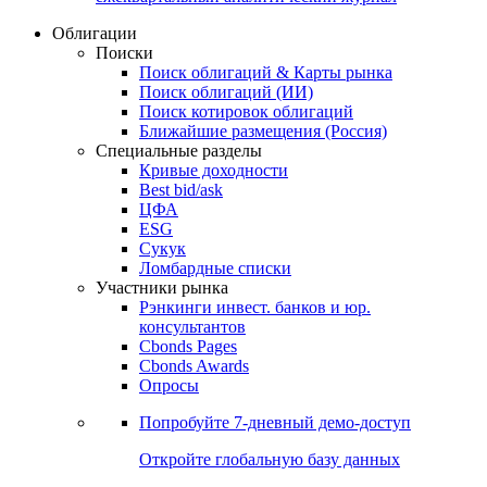
Облигации
Поиски
Поиск облигаций & Карты рынка
Поиск облигаций (ИИ)
Поиск котировок облигаций
Ближайшие размещения (Россия)
Специальные разделы
Кривые доходности
Best bid/ask
ЦФА
ESG
Сукук
Ломбардные списки
Участники рынка
Рэнкинги инвест. банков и юр.
консультантов
Cbonds Pages
Cbonds Awards
Опросы
Попробуйте
7-дневный
демо-доступ
Откройте глобальную базу данных