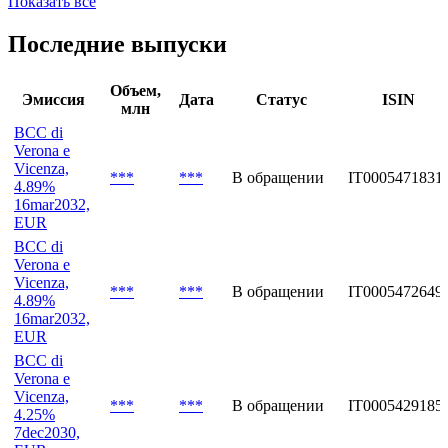
Показать все
Последние выпуски
Объем,
Эмиссия
Дата
Статус
ISIN
млн
BCC di
Verona e
Vicenza,
***
***
В обращении
IT0005471831
4.89%
16mar2032,
EUR
BCC di
Verona e
Vicenza,
***
***
В обращении
IT0005472649
4.89%
16mar2032,
EUR
BCC di
Verona e
Vicenza,
***
***
В обращении
IT0005429185
4.25%
7dec2030,