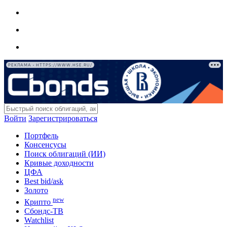
РЕКЛАМА • HTTPS://WWW.HSE.RU/
Войти
Зарегистрироваться
Портфель
Консенсусы
Поиск облигаций (ИИ)
Кривые доходности
ЦФА
Best bid/ask
Золото
new
Крипто
Сбондс-ТВ
Watchlist