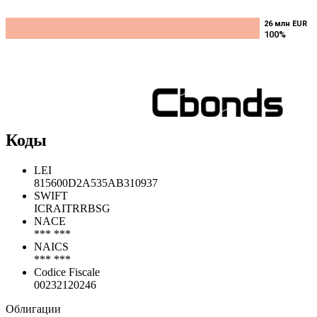
26 млн EUR
26 млн EUR
100%
100%
Коды
LEI
815600D2A535AB310937
SWIFT
ICRAITRRBSG
NACE
*** ***
NAICS
*** ***
Codice Fiscale
00232120246
Облигации