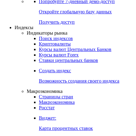
Попробуйте
7-дневный
демо-доступ
Откройте глобальную базу данных
Получить доступ
Индексы
Индикаторы рынка
Поиск индексов
Криптовалюты
Курсы валют Центральных Банков
Курсы валют Forex
Ставки центральных банков
Создать индекс
Возможность создания своего индекса
Макроэкономика
Страницы стран
Макроэкономика
Росстат
Виджет:
Карта процентных ставок