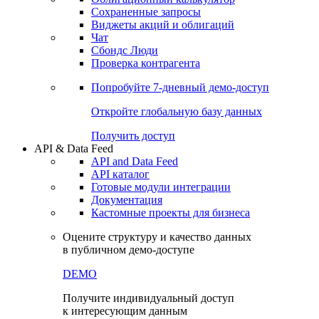
Сохраненные запросы
Виджеты акций и облигаций
Чат
Сбондс Люди
Проверка контрагента
Попробуйте
7-дневный
демо-доступ
Откройте глобальную базу данных
Получить доступ
API & Data Feed
API and Data Feed
API каталог
Готовые модули интеграции
Документация
Кастомные проекты для бизнеса
Оцените структуру и качество данных
в публичном демо-доступе
DEMO
Получите индивидуальный доступ
к интересующим данным