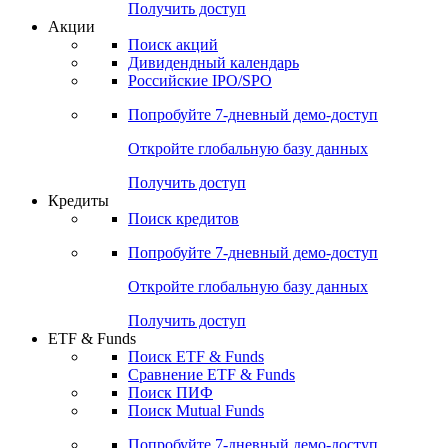
Получить доступ
Акции
Поиск акций
Дивидендный календарь
Российские IPO/SPO
Попробуйте
7-дневный
демо-доступ
Откройте глобальную базу данных
Получить доступ
Кредиты
Поиск кредитов
Попробуйте
7-дневный
демо-доступ
Откройте глобальную базу данных
Получить доступ
ETF & Funds
Поиск ETF & Funds
Сравнение ETF & Funds
Поиск ПИФ
Поиск Mutual Funds
Попробуйте
7-дневный
демо-доступ