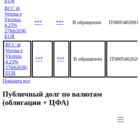
EUR
BCC di
Verona e
Vicenza,
***
***
В обращении
IT0005402091
4.25%
27feb2030,
EUR
BCC di
Verona e
Vicenza,
***
***
В обращении
IT0005402620
4.25%
27feb2030,
EUR
Показать все
Публичный долг по валютам
(облигации + ЦФА)