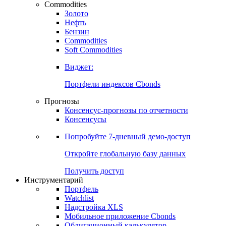
Commodities
Золото
Нефть
Бензин
Commodities
Soft Commodities
Виджет:
Портфели индексов Cbonds
Прогнозы
Консенсус-прогнозы по отчетности
Консенсусы
Попробуйте
7-дневный
демо-доступ
Откройте глобальную базу данных
Получить доступ
Инструментарий
Портфель
Watchlist
Надстройка XLS
Мобильное приложение Cbonds
Облигационный калькулятор