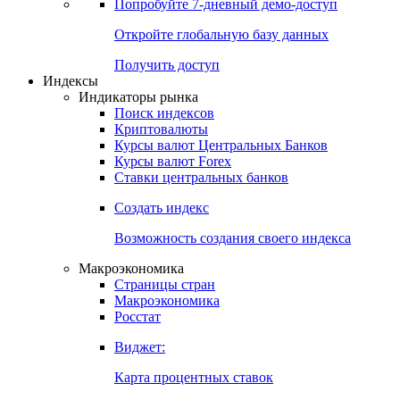
Попробуйте
7-дневный
демо-доступ
Откройте глобальную базу данных
Получить доступ
Индексы
Индикаторы рынка
Поиск индексов
Криптовалюты
Курсы валют Центральных Банков
Курсы валют Forex
Ставки центральных банков
Создать индекс
Возможность создания своего индекса
Макроэкономика
Страницы стран
Макроэкономика
Росстат
Виджет:
Карта процентных ставок