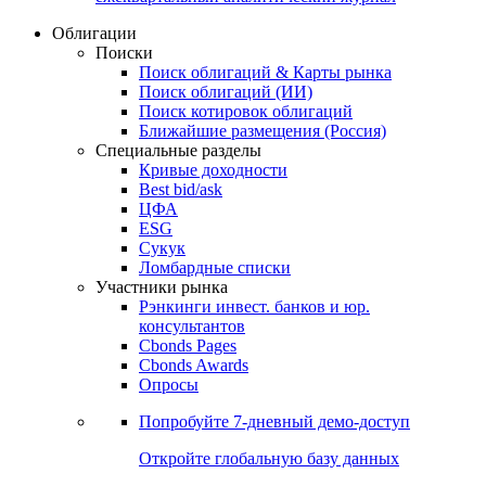
Облигации
Поиски
Поиск облигаций & Карты рынка
Поиск облигаций (ИИ)
Поиск котировок облигаций
Ближайшие размещения (Россия)
Специальные разделы
Кривые доходности
Best bid/ask
ЦФА
ESG
Сукук
Ломбардные списки
Участники рынка
Рэнкинги инвест. банков и юр.
консультантов
Cbonds Pages
Cbonds Awards
Опросы
Попробуйте
7-дневный
демо-доступ
Откройте глобальную базу данных