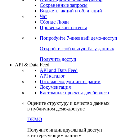
Сохраненные запросы
Виджеты акций и облигаций
Чат
Сбондс Люди
Проверка контрагента
Попробуйте
7-дневный
демо-доступ
Откройте глобальную базу данных
Получить доступ
API & Data Feed
API and Data Feed
API каталог
Готовые модули интеграции
Документация
Кастомные проекты для бизнеса
Оцените структуру и качество данных
в публичном демо-доступе
DEMO
Получите индивидуальный доступ
к интересующим данным