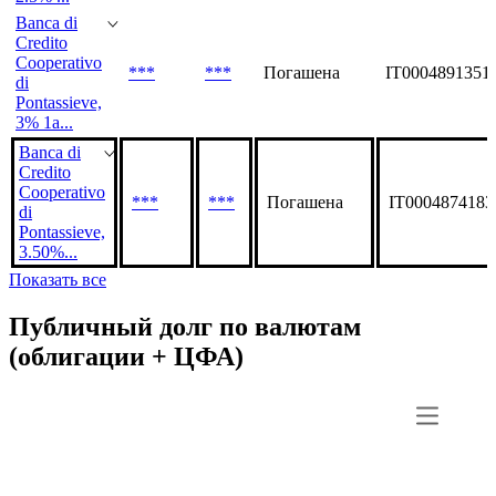
Banca di
Credito
Cooperativo
***
***
Погашена
IT0004891351
di
Pontassieve,
3% 1a...
Banca di
Credito
Cooperativo
***
***
Погашена
IT0004874183
di
Pontassieve,
3.50%...
Показать все
Публичный долг по валютам
(облигации + ЦФА)