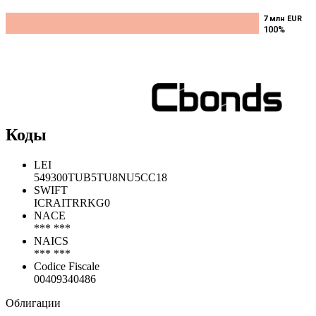
7 млн EUR
7 млн EUR
100%
100%
Коды
LEI
549300TUB5TU8NU5CC18
SWIFT
ICRAITRRKG0
NACE
*** ***
NAICS
*** ***
Codice Fiscale
00409340486
Облигации