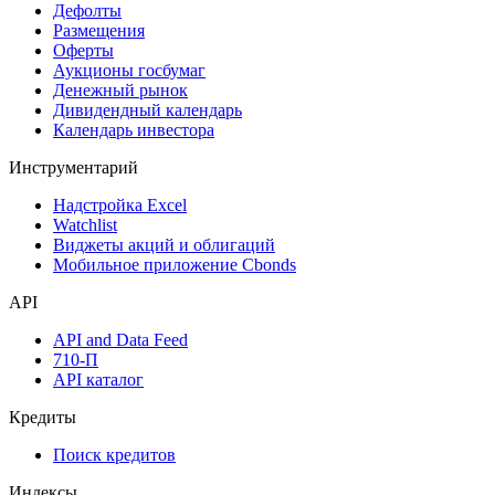
Дефолты
Размещения
Оферты
Аукционы госбумаг
Денежный рынок
Дивидендный календарь
Календарь инвестора
Инструментарий
Надстройка Excel
Watchlist
Виджеты акций и облигаций
Мобильное приложение Cbonds
API
API and Data Feed
710-П
API каталог
Кредиты
Поиск кредитов
Индексы