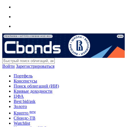
РЕКЛАМА • HTTPS://WWW.HSE.RU/
Войти
Зарегистрироваться
Портфель
Консенсусы
Поиск облигаций (ИИ)
Кривые доходности
ЦФА
Best bid/ask
Золото
new
Крипто
Сбондс-ТВ
Watchlist