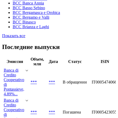
BCC Banca Annia
BCC Basso Sebino
BCC Bergamasca e Orobica
BCC Bergamo e Valli
BCC Binasco
BCC Brianza e Laghi
Показать все
Последние выпуски
Объем,
Эмиссия
Дата
Статус
ISIN
млн
Banca di
Credito
Cooperativo
***
***
В обращении
IT0005474066
di
Pontassieve,
4.89%...
Banca di
Credito
Cooperativo
***
***
Погашена
IT0005423055
di