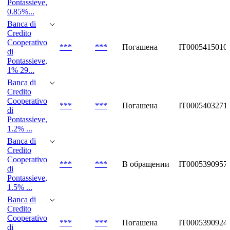
Pontassieve,
0.85%...
Banca di
Credito
Cooperativo
***
***
Погашена
IT0005415010
di
Pontassieve,
1% 29...
Banca di
Credito
Cooperativo
***
***
Погашена
IT0005403271
di
Pontassieve,
1.2% ...
Banca di
Credito
Cooperativo
***
***
В обращении
IT0005390957
di
Pontassieve,
1.5% ...
Banca di
Credito
Cooperativo
***
***
Погашена
IT0005390924
di