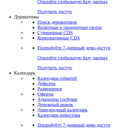
Откройте глобальную базу данных
Получить доступ
Деривативы
Поиск деривативов
Валютные и процентные свопы
Суверенные CDS
Корпоративные CDS
Попробуйте
7-дневный
демо-доступ
Откройте глобальную базу данных
Получить доступ
Календарь
Календарь событий
Дефолты
Размещения
Оферты
Аукционы госбумаг
Денежный рынок
Дивидендный календарь
Календарь инвестора
Попробуйте
7-дневный
демо-доступ