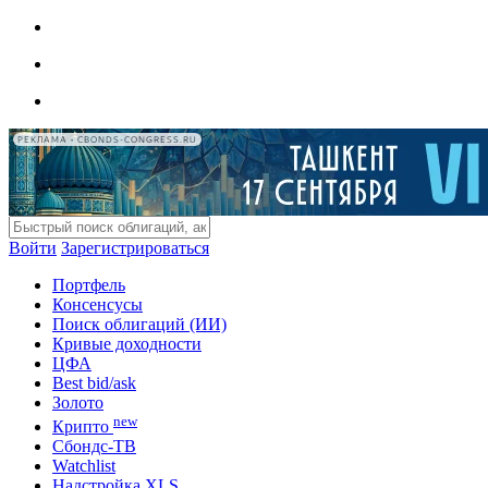
РЕКЛАМА • CBONDS-CONGRESS.RU
Войти
Зарегистрироваться
Портфель
Консенсусы
Поиск облигаций (ИИ)
Кривые доходности
ЦФА
Best bid/ask
Золото
new
Крипто
Сбондс-ТВ
Watchlist
Надстройка XLS