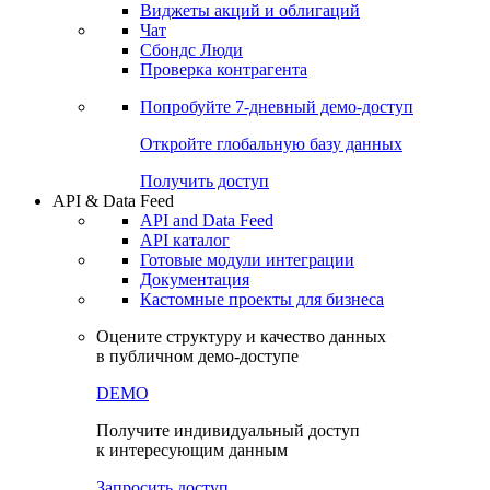
Виджеты акций и облигаций
Чат
Сбондс Люди
Проверка контрагента
Попробуйте
7-дневный
демо-доступ
Откройте глобальную базу данных
Получить доступ
API & Data Feed
API and Data Feed
API каталог
Готовые модули интеграции
Документация
Кастомные проекты для бизнеса
Оцените структуру и качество данных
в публичном демо-доступе
DEMO
Получите индивидуальный доступ
к интересующим данным
Запросить доступ