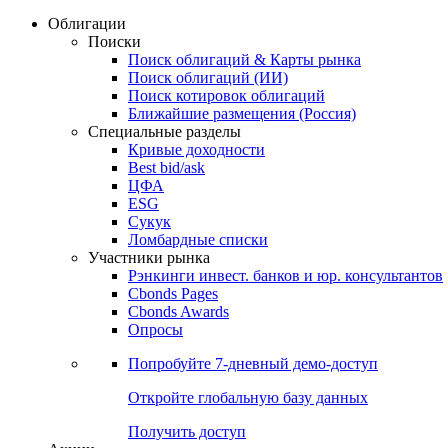
Облигации
Поиски
Поиск облигаций & Карты рынка
Поиск облигаций (ИИ)
Поиск котировок облигаций
Ближайшие размещения (Россия)
Специальные разделы
Кривые доходности
Best bid/ask
ЦФА
ESG
Сукук
Ломбардные списки
Участники рынка
Рэнкинги инвест. банков и юр. консультантов
Cbonds Pages
Cbonds Awards
Опросы
Попробуйте
7-дневный
демо-доступ
Откройте глобальную базу данных
Получить доступ