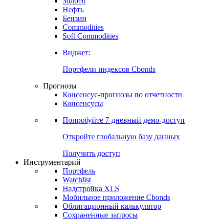
Золото
Нефть
Бензин
Commodities
Soft Commodities
Виджет:
Портфели индексов Cbonds
Прогнозы
Консенсус-прогнозы по отчетности
Консенсусы
Попробуйте
7-дневный
демо-доступ
Откройте глобальную базу данных
Получить доступ
Инструментарий
Портфель
Watchlist
Надстройка XLS
Мобильное приложение Cbonds
Облигационный калькулятор
Сохраненные запросы