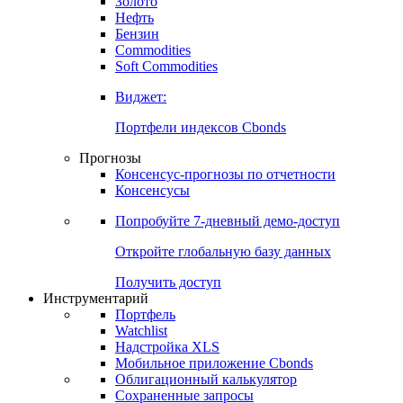
Золото
Нефть
Бензин
Commodities
Soft Commodities
Виджет:
Портфели индексов Cbonds
Прогнозы
Консенсус-прогнозы по отчетности
Консенсусы
Попробуйте
7-дневный
демо-доступ
Откройте глобальную базу данных
Получить доступ
Инструментарий
Портфель
Watchlist
Надстройка XLS
Мобильное приложение Cbonds
Облигационный калькулятор
Сохраненные запросы