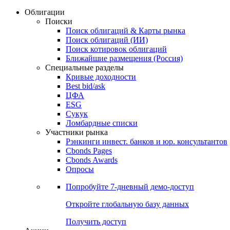
Облигации
Поиски
Поиск облигаций & Карты рынка
Поиск облигаций (ИИ)
Поиск котировок облигаций
Ближайшие размещения (Россия)
Специальные разделы
Кривые доходности
Best bid/ask
ЦФА
ESG
Сукук
Ломбардные списки
Участники рынка
Рэнкинги инвест. банков и юр. консультантов
Cbonds Pages
Cbonds Awards
Опросы
Попробуйте
7-дневный
демо-доступ
Откройте глобальную базу данных
Получить доступ