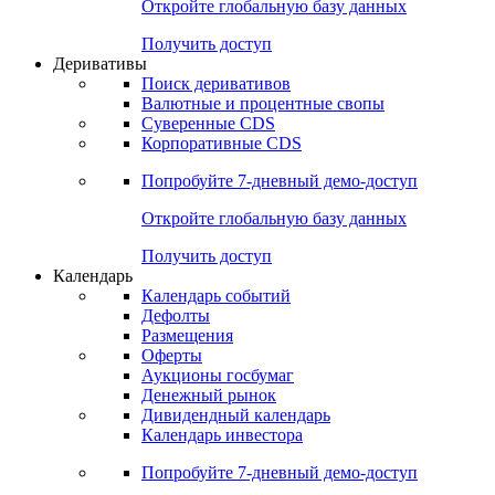
Откройте глобальную базу данных
Получить доступ
Деривативы
Поиск деривативов
Валютные и процентные свопы
Суверенные CDS
Корпоративные CDS
Попробуйте
7-дневный
демо-доступ
Откройте глобальную базу данных
Получить доступ
Календарь
Календарь событий
Дефолты
Размещения
Оферты
Аукционы госбумаг
Денежный рынок
Дивидендный календарь
Календарь инвестора
Попробуйте
7-дневный
демо-доступ