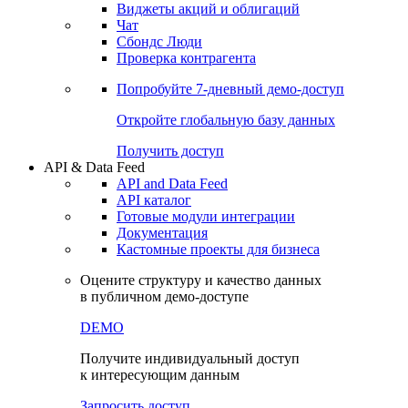
Виджеты акций и облигаций
Чат
Сбондс Люди
Проверка контрагента
Попробуйте
7-дневный
демо-доступ
Откройте глобальную базу данных
Получить доступ
API & Data Feed
API and Data Feed
API каталог
Готовые модули интеграции
Документация
Кастомные проекты для бизнеса
Оцените структуру и качество данных
в публичном демо-доступе
DEMO
Получите индивидуальный доступ
к интересующим данным
Запросить доступ