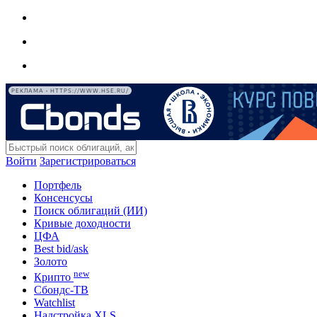
РЕКЛАМА • HTTPS://WWW.HSE.RU/
Войти
Зарегистрироваться
Портфель
Консенсусы
Поиск облигаций (ИИ)
Кривые доходности
ЦФА
Best bid/ask
Золото
new
Крипто
Сбондс-ТВ
Watchlist
Надстройка XLS