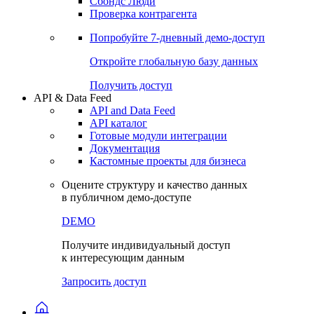
Сохраненные запросы
Виджеты акций и облигаций
Чат
Сбондс Люди
Проверка контрагента
Попробуйте
7-дневный
демо-доступ
Откройте глобальную базу данных
Получить доступ
API & Data Feed
API and Data Feed
API каталог
Готовые модули интеграции
Документация
Кастомные проекты для бизнеса
Оцените структуру и качество данных
в публичном демо-доступе
DEMO
Получите индивидуальный доступ
к интересующим данным