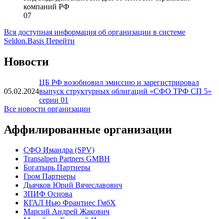
http://trf-sp5.ru/
Категория МСП
Не является субъектом МСП
Код вида деятельности для отчетности страховых
компаний РФ
07
Вся доступная информация об организации в системе
Seldon.Basis
Перейти
Новости
ЦБ РФ возобновил эмиссию и зарегистрировал
05.02.2024
выпуск структурных облигаций «СФО ТРФ СП 5»
серии 01
Все новости организации
Аффилированные организации
CФО Имандра (SPV)
Transalpen Partners GMBH
Богатырь Партнеры
Гром Партнеры
Дьячков Юрий Вячеславович