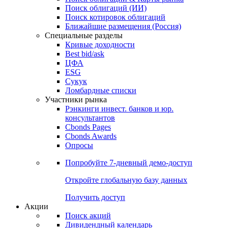
Облигации
Поиски
Поиск облигаций & Карты рынка
Поиск облигаций (ИИ)
Поиск котировок облигаций
Ближайшие размещения (Россия)
Специальные разделы
Кривые доходности
Best bid/ask
ЦФА
ESG
Сукук
Ломбардные списки
Участники рынка
Рэнкинги инвест. банков и юр.
консультантов
Cbonds Pages
Cbonds Awards
Опросы
Попробуйте
7-дневный
демо-доступ
Откройте глобальную базу данных