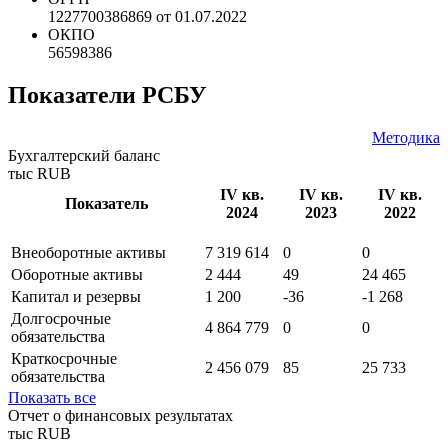
*** ***
КПП
770201001
ОГРН
1227700386869 от 01.07.2022
ОКПО
56598386
Показатели РСБУ
Методика
Бухгалтерский баланс
тыс RUB
IV кв.
IV кв.
IV кв.
Показатель
2024
2023
2022
Внеоборотные активы
7 319 614
0
0
Оборотные активы
2 444
49
24 465
Капитал и резервы
1 200
-36
-1 268
Долгосрочные
4 864 779
0
0
обязательства
Краткосрочные
2 456 079
85
25 733
обязательства