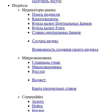
Попробуйте
7-дневный
демо-доступ
Откройте глобальную базу данных
Получить доступ
Индексы
Индикаторы рынка
Поиск индексов
Криптовалюты
Курсы валют Центральных Банков
Курсы валют Forex
Ставки центральных банков
Создать индекс
Возможность создания своего индекса
Макроэкономика
Страницы стран
Макроэкономика
Росстат
Виджет:
Карта процентных ставок