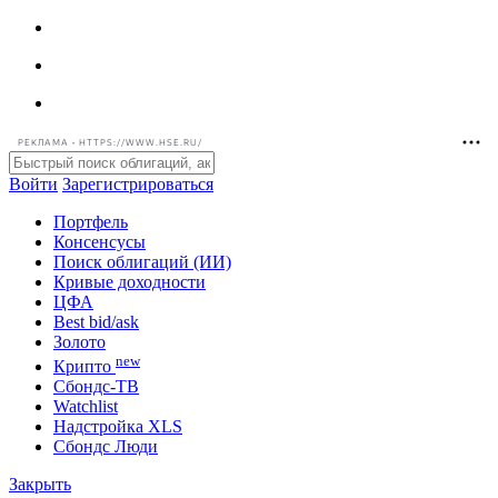
РЕКЛАМА • HTTPS://WWW.HSE.RU/
Войти
Зарегистрироваться
Портфель
Консенсусы
Поиск облигаций (ИИ)
Кривые доходности
ЦФА
Best bid/ask
Золото
new
Крипто
Сбондс-ТВ
Watchlist