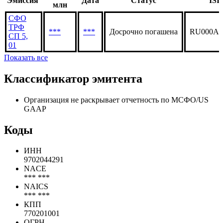
Последние выпуски
Объем,
Эмиссия
Дата
Статус
ISI
млн
СФО
ТРФ
***
***
Досрочно погашена
RU000A1
СП 5,
01
Показать все
Классификатор эмитента
Организация не раскрывает отчетность по МСФО/US
GAAP
Коды
ИНН
9702044291
NACE
*** ***
NAICS