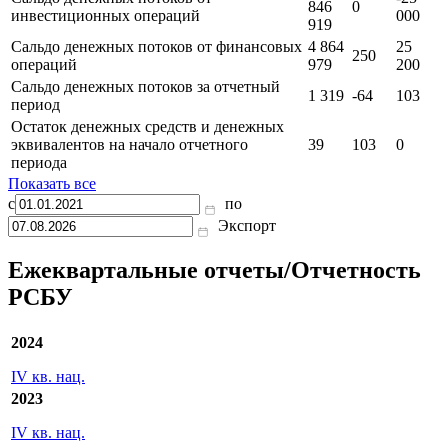
Сальдо денежных потоков от текущих
8 983
-314
-97
операций
259
-13
Сальдо денежных потоков от
-25
846
0
инвестиционных операций
000
919
Сальдо денежных потоков от финансовых
4 864
25
250
операций
979
200
Сальдо денежных потоков за отчетный
1 319
-64
103
период
Остаток денежных средств и денежных
эквивалентов на начало отчетного
39
103
0
периода
Показать все
с
по
Экспорт
Ежеквартальные отчеты/Отчетность
РСБУ
2024
IV кв. нац.