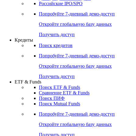
Получить доступ
Акции
Поиск акций
Дивидендный календарь
Российские IPO/SPO
Попробуйте
7-дневный
демо-доступ
Откройте глобальную базу данных
Получить доступ
Кредиты
Поиск кредитов
Попробуйте
7-дневный
демо-доступ
Откройте глобальную базу данных
Получить доступ
ETF & Funds
Поиск ETF & Funds
Сравнение ETF & Funds
Поиск ПИФ
Поиск Mutual Funds
Попробуйте
7-дневный
демо-доступ