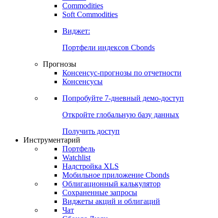
Commodities
Золото
Нефть
Бензин
Commodities
Soft Commodities
Виджет:
Портфели индексов Cbonds
Прогнозы
Консенсус-прогнозы по отчетности
Консенсусы
Попробуйте
7-дневный
демо-доступ
Откройте глобальную базу данных
Получить доступ
Инструментарий
Портфель
Watchlist
Надстройка XLS
Мобильное приложение Cbonds
Облигационный калькулятор