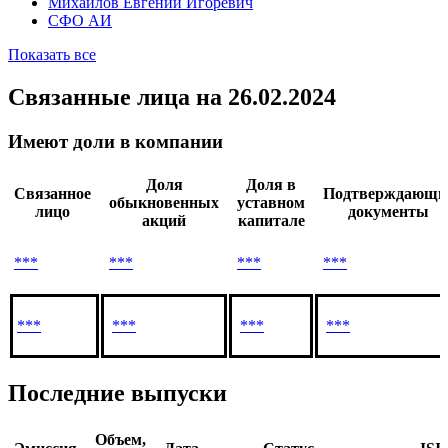
ЗПИФ Основа
КГАЛ Нью Франтиес ГмбХ
Марсий Андрей Жакович
Михайлов Евгений Игоревич
СФО АИ
Показать все
Связанные лица
на 26.02.2024
Имеют доли в компании
Доля
Доля в
Связанное
Подтверждающи
обыкновенных
уставном
лицо
документы
акций
капитале
***
***
***
***
***
***
***
***