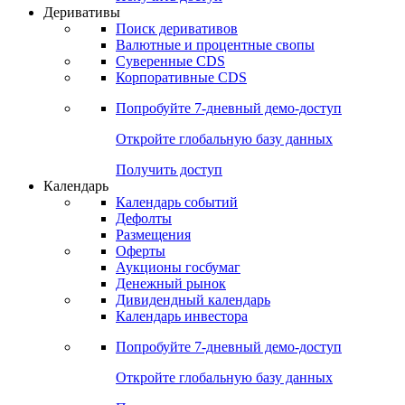
Откройте глобальную базу данных
Получить доступ
Деривативы
Поиск деривативов
Валютные и процентные свопы
Суверенные CDS
Корпоративные CDS
Попробуйте
7-дневный
демо-доступ
Откройте глобальную базу данных
Получить доступ
Календарь
Календарь событий
Дефолты
Размещения
Оферты
Аукционы госбумаг
Денежный рынок
Дивидендный календарь
Календарь инвестора