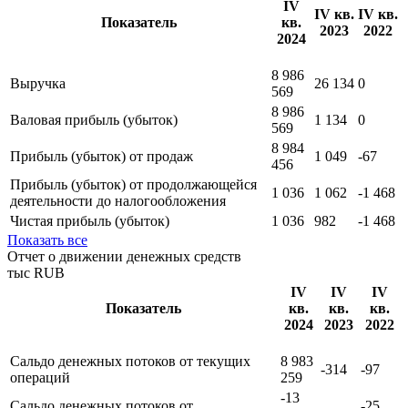
Показать все
Отчет о финансовых результатах
тыс RUB
IV
IV кв.
IV кв.
Показатель
кв.
2023
2022
2024
8 986
Выручка
26 134
0
569
8 986
Валовая прибыль (убыток)
1 134
0
569
8 984
Прибыль (убыток) от продаж
1 049
-67
456
Прибыль (убыток) от продолжающейся
1 036
1 062
-1 468
деятельности до налогообложения
Чистая прибыль (убыток)
1 036
982
-1 468
Показать все
Отчет о движении денежных средств
тыс RUB
IV
IV
IV
Показатель
кв.
кв.
кв.
2024
2023
2022