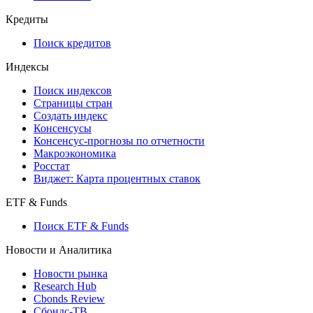
API and Data Feed
710-П
API каталог
Кредиты
Поиск кредитов
Индексы
Поиск индексов
Страницы стран
Создать индекс
Консенсусы
Консенсус-прогнозы по отчетности
Макроэкономика
Росстат
Виджет: Карта процентных ставок
ETF & Funds
Поиск ETF & Funds
Новости и Аналитика