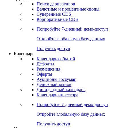
Откройте глобальную базу данных
Получить доступ
Деривативы
Поиск деривативов
Валютные и процентные свопы
Суверенные CDS
Корпоративные CDS
Попробуйте
7-дневный
демо-доступ
Откройте глобальную базу данных
Получить доступ
Календарь
Календарь событий
Дефолты
Размещения
Оферты
Аукционы госбумаг
Денежный рынок
Дивидендный календарь
Календарь инвестора
Попробуйте
7-дневный
демо-доступ