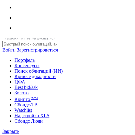
РЕКЛАМА • HTTPS://WWW.HSE.RU/
Войти
Зарегистрироваться
Портфель
Консенсусы
Поиск облигаций (ИИ)
Кривые доходности
ЦФА
Best bid/ask
Золото
new
Крипто
Сбондс-ТВ
Watchlist
Надстройка XLS