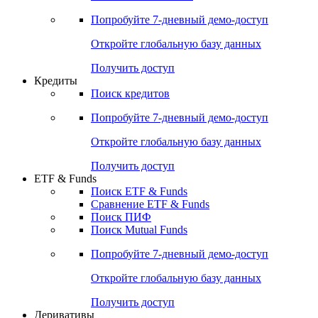
Акции
Поиск акций
Дивидендный календарь
Российские IPO/SPO
Попробуйте
7-дневный
демо-доступ
Откройте глобальную базу данных
Получить доступ
Кредиты
Поиск кредитов
Попробуйте
7-дневный
демо-доступ
Откройте глобальную базу данных
Получить доступ
ETF & Funds
Поиск ETF & Funds
Сравнение ETF & Funds
Поиск ПИФ
Поиск Mutual Funds
Попробуйте
7-дневный
демо-доступ