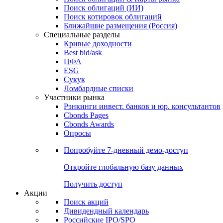
Облигации
Поиски
Поиск облигаций & Карты рынка
Поиск облигаций (ИИ)
Поиск котировок облигаций
Ближайшие размещения (Россия)
Специальные разделы
Кривые доходности
Best bid/ask
ЦФА
ESG
Сукук
Ломбардные списки
Участники рынка
Рэнкинги инвест. банков и юр. консультантов
Cbonds Pages
Cbonds Awards
Опросы
Попробуйте
7-дневный
демо-доступ
Откройте глобальную базу данных
Получить доступ