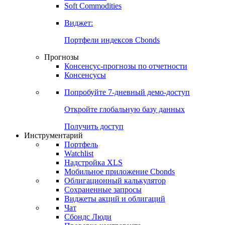
Золото
Нефть
Бензин
Commodities
Soft Commodities
Виджет:
Портфели индексов Cbonds
Прогнозы
Консенсус-прогнозы по отчетности
Консенсусы
Попробуйте
7-дневный
демо-доступ
Откройте глобальную базу данных
Получить доступ
Инструментарий
Портфель
Watchlist
Надстройка XLS
Мобильное приложение Cbonds
Облигационный калькулятор
Сохраненные запросы