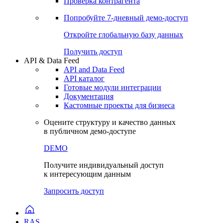
Виджеты акций и облигаций
Чат
Сбондс Люди
Проверка контрагента
Попробуйте
7-дневный
демо-доступ
Откройте глобальную базу данных
Получить доступ
API & Data Feed
API and Data Feed
API каталог
Готовые модули интеграции
Документация
Кастомные проекты для бизнеса
Оцените структуру и качество данных
в публичном демо-доступе
DEMO
Получите индивидуальный доступ
к интересующим данным
Запросить доступ