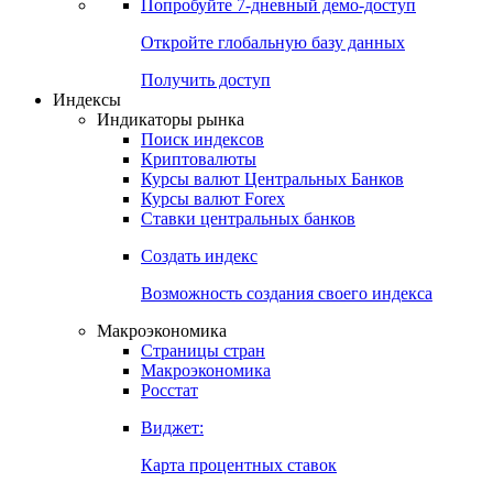
Попробуйте
7-дневный
демо-доступ
Откройте глобальную базу данных
Получить доступ
Индексы
Индикаторы рынка
Поиск индексов
Криптовалюты
Курсы валют Центральных Банков
Курсы валют Forex
Ставки центральных банков
Создать индекс
Возможность создания своего индекса
Макроэкономика
Страницы стран
Макроэкономика
Росстат
Виджет:
Карта процентных ставок