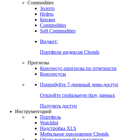
Commodities
Золото
Нефть
Бензин
Commodities
Soft Commodities
Виджет:
Портфели индексов Cbonds
Прогнозы
Консенсус-прогнозы по отчетности
Консенсусы
Попробуйте
7-дневный
демо-доступ
Откройте глобальную базу данных
Получить доступ
Инструментарий
Портфель
Watchlist
Надстройка XLS
Мобильное приложение Cbonds
Облигационный калькулятор