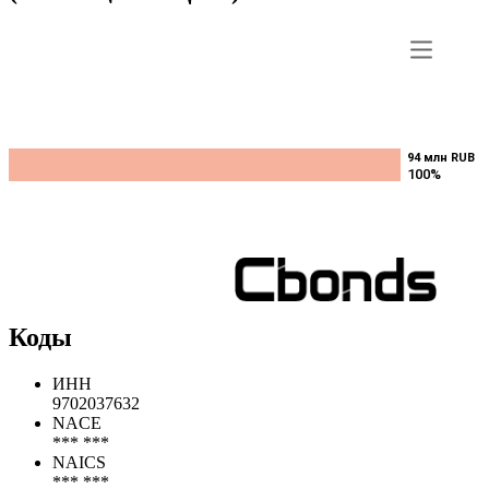
94 млн RUB
94 млн RUB
100%
100%
Коды
ИНН
9702037632
NACE
*** ***
NAICS
*** ***