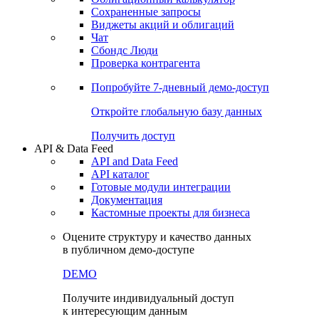
Сохраненные запросы
Виджеты акций и облигаций
Чат
Сбондс Люди
Проверка контрагента
Попробуйте
7-дневный
демо-доступ
Откройте глобальную базу данных
Получить доступ
API & Data Feed
API and Data Feed
API каталог
Готовые модули интеграции
Документация
Кастомные проекты для бизнеса
Оцените структуру и качество данных
в публичном демо-доступе
DEMO
Получите индивидуальный доступ
к интересующим данным