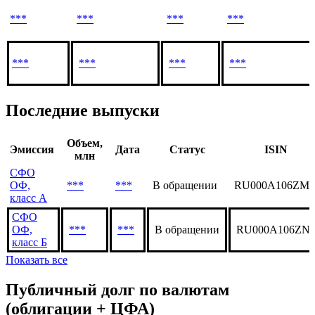
***
***
***
***
***
***
***
***
Последние выпуски
Объем,
Эмиссия
Дата
Статус
ISIN
млн
СФО
ОФ,
***
***
В обращении
RU000A106ZM3
класс А
СФО
ОФ,
***
***
В обращении
RU000A106ZN
класс Б
Показать все
Публичный долг по валютам
(облигации + ЦФА)