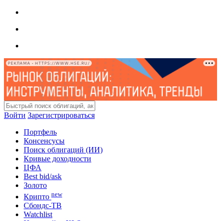
РЕКЛАМА • HTTPS://WWW.HSE.RU/
Войти
Зарегистрироваться
Портфель
Консенсусы
Поиск облигаций (ИИ)
Кривые доходности
ЦФА
Best bid/ask
Золото
new
Крипто
Сбондс-ТВ
Watchlist