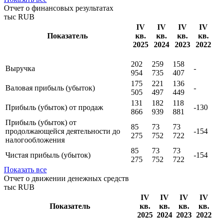
Отчет о финансовых результатах
тыс RUB
IV
IV
IV
IV
Показатель
кв.
кв.
кв.
кв.
2025
2024
2023
2022
202
259
158
Выручка
-
954
735
407
175
221
136
Валовая прибыль (убыток)
-
505
497
449
131
182
118
Прибыль (убыток) от продаж
-130
866
939
881
Прибыль (убыток) от
85
73
73
продолжающейся деятельности до
-154
275
752
722
налогообложения
85
73
73
Чистая прибыль (убыток)
-154
275
752
722
Показать все
Отчет о движении денежных средств
тыс RUB
IV
IV
IV
IV
Показатель
кв.
кв.
кв.
кв.
2025
2024
2023
2022