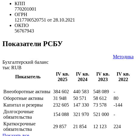
КПП
770201001
ОГРН
1217700520751 от 28.10.2021
ОКПО
56767943
Показатели РСБУ
Методика
Бухгалтерский баланс
тыс RUB
IV кв.
IV кв.
IV кв.
IV кв.
Показатель
2025
2024
2023
2022
Внеоборотные активы
384 602
440 583
548 089
-
Оборотные активы
31 948
50 571
58 612
80
Капитал и резервы
232 605
147 330
73 578
-144
Долгосрочные
154 088
321 970
521 000
-
обязательства
Краткосрочные
29 857
21 854
12 123
224
обязательства
Показать все