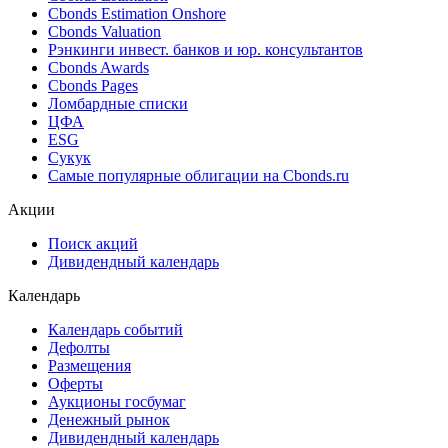
Cbonds Estimation Onshore
Cbonds Valuation
Рэнкинги инвест. банков и юр. консультантов
Cbonds Awards
Cbonds Pages
Ломбардные списки
ЦФА
ESG
Сукук
Самые популярные облигации на Cbonds.ru
Акции
Поиск акций
Дивидендный календарь
Календарь
Календарь событий
Дефолты
Размещения
Оферты
Аукционы госбумаг
Денежный рынок
Дивидендный календарь