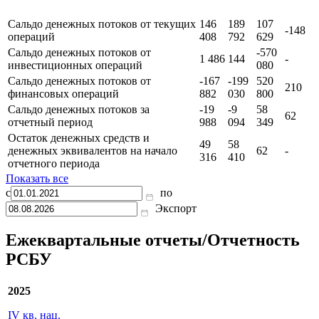
Сальдо денежных потоков от текущих
146
189
107
-148
операций
408
792
629
Сальдо денежных потоков от
-570
1 486
144
-
инвестиционных операций
080
Сальдо денежных потоков от
-167
-199
520
210
финансовых операций
882
030
800
Сальдо денежных потоков за
-19
-9
58
62
отчетный период
988
094
349
Остаток денежных средств и
49
58
денежных эквивалентов на начало
62
-
316
410
отчетного периода
Показать все
с
по
Экспорт
Ежеквартальные отчеты/Отчетность
РСБУ
2025
IV кв. нац.