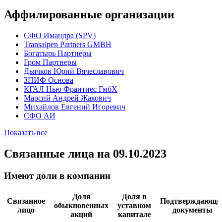
Аффилированные организации
CФО Имандра (SPV)
Transalpen Partners GMBH
Богатырь Партнеры
Гром Партнеры
Дьячков Юрий Вячеславович
ЗПИФ Основа
КГАЛ Нью Франтиес ГмбХ
Марсий Андрей Жакович
Михайлов Евгений Игоревич
СФО АИ
Показать все
Связанные лица
на 09.10.2023
Имеют доли в компании
Доля
Доля в
Связанное
Подтверждающи
обыкновенных
уставном
лицо
документы
акций
капитале