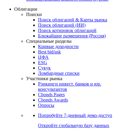
Облигации
Поиски
Поиск облигаций & Карты рынка
Поиск облигаций (ИИ)
Поиск котировок облигаций
Ближайшие размещения (Россия)
Специальные разделы
Кривые доходности
Best bid/ask
ЦФА
ESG
Сукук
Ломбардные списки
Участники рынка
Рэнкинги инвест. банков и юр.
консультантов
Cbonds Pages
Cbonds Awards
Опросы
Попробуйте
7-дневный
демо-доступ
Откройте глобальную базу данных