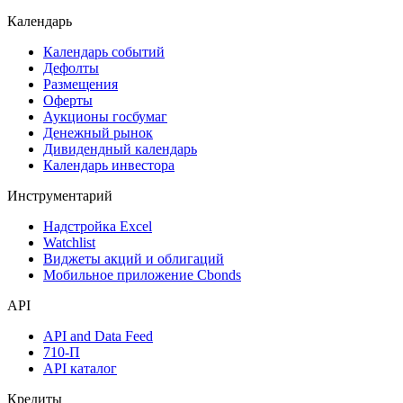
Календарь
Календарь событий
Дефолты
Размещения
Оферты
Аукционы госбумаг
Денежный рынок
Дивидендный календарь
Календарь инвестора
Инструментарий
Надстройка Excel
Watchlist
Виджеты акций и облигаций
Мобильное приложение Cbonds
API
API and Data Feed
710-П
API каталог
Кредиты