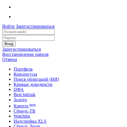
Войти
Зарегистрироваться
Зарегистрироваться
Восстановление пароля
Отмена
Портфель
Консенсусы
Поиск облигаций (ИИ)
Кривые доходности
ЦФА
Best bid/ask
Золото
new
Крипто
Сбондс-ТВ
Watchlist
Надстройка XLS
Сбондс Люди