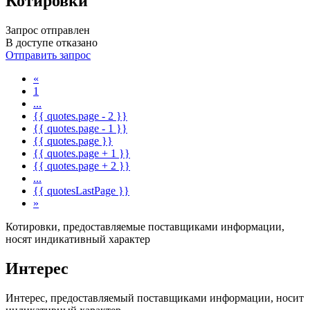
Котировки
Запрос отправлен
В доступе отказано
Отправить запрос
«
1
...
{{ quotes.page - 2 }}
{{ quotes.page - 1 }}
{{ quotes.page }}
{{ quotes.page + 1 }}
{{ quotes.page + 2 }}
...
{{ quotesLastPage }}
»
Котировки, предоставляемые поставщиками информации,
носят индикативный характер
Интерес
Интерес, предоставляемый поставщиками информации, носит