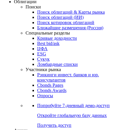
Облигации
Поиски
Поиск облигаций & Карты рынка
Поиск облигаций (ИИ)
Поиск котировок облигаций
Ближайшие размещения (Россия)
Специальные разделы
Кривые доходности
Best bid/ask
ЦФА
ESG
Сукук
Ломбардные списки
Участники рынка
Рэнкинги инвест. банков и юр.
консультантов
Cbonds Pages
Cbonds Awards
Опросы
Попробуйте
7-дневный
демо-доступ
Откройте глобальную базу данных
Получить доступ