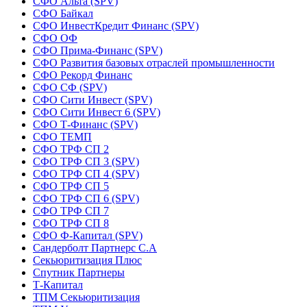
СФО Альта (SPV)
СФО Байкал
СФО ИнвестКредит Финанс (SPV)
СФО ОФ
СФО Прима-Финанс (SPV)
СФО Развития базовых отраслей промышленности
СФО Рекорд Финанс
СФО СФ (SPV)
СФО Сити Инвест (SPV)
СФО Сити Инвест 6 (SPV)
СФО Т-Финанс (SPV)
СФО ТЕМП
СФО ТРФ СП 2
СФО ТРФ СП 3 (SPV)
СФО ТРФ СП 4 (SPV)
СФО ТРФ СП 5
СФО ТРФ СП 6 (SPV)
СФО ТРФ СП 7
СФО ТРФ СП 8
СФО Ф-Капитал (SPV)
Сандерболт Партнерс С.А
Секьюритизация Плюс
Спутник Партнеры
Т-Капитал
ТПМ Секьюритизация