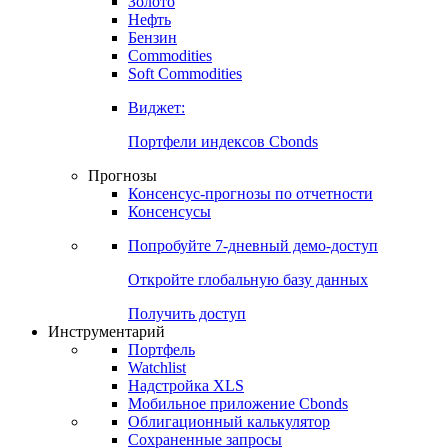
Золото
Нефть
Бензин
Commodities
Soft Commodities
Виджет:
Портфели индексов Cbonds
Прогнозы
Консенсус-прогнозы по отчетности
Консенсусы
Попробуйте
7-дневный
демо-доступ
Откройте глобальную базу данных
Получить доступ
Инструментарий
Портфель
Watchlist
Надстройка XLS
Мобильное приложение Cbonds
Облигационный калькулятор
Сохраненные запросы