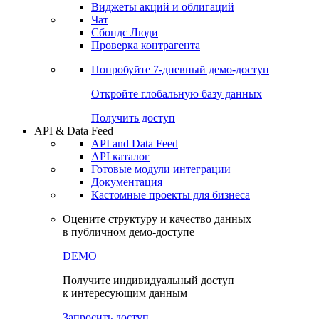
Виджеты акций и облигаций
Чат
Сбондс Люди
Проверка контрагента
Попробуйте
7-дневный
демо-доступ
Откройте глобальную базу данных
Получить доступ
API & Data Feed
API and Data Feed
API каталог
Готовые модули интеграции
Документация
Кастомные проекты для бизнеса
Оцените структуру и качество данных
в публичном демо-доступе
DEMO
Получите индивидуальный доступ
к интересующим данным
Запросить доступ