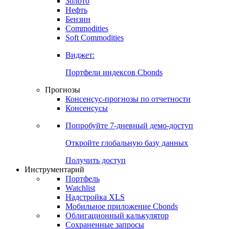
Золото
Нефть
Бензин
Commodities
Soft Commodities
Виджет:
Портфели индексов Cbonds
Прогнозы
Консенсус-прогнозы по отчетности
Консенсусы
Попробуйте
7-дневный
демо-доступ
Откройте глобальную базу данных
Получить доступ
Инструментарий
Портфель
Watchlist
Надстройка XLS
Мобильное приложение Cbonds
Облигационный калькулятор
Сохраненные запросы