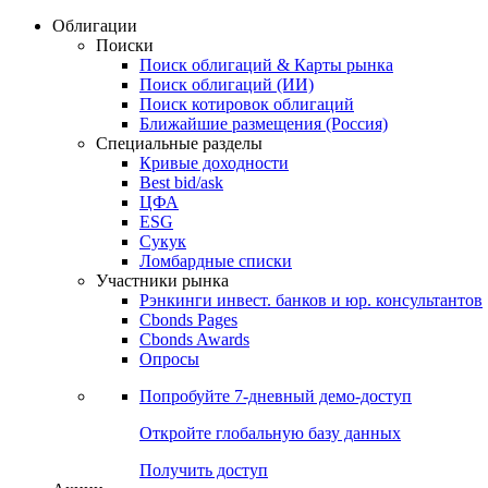
Облигации
Поиски
Поиск облигаций & Карты рынка
Поиск облигаций (ИИ)
Поиск котировок облигаций
Ближайшие размещения (Россия)
Специальные разделы
Кривые доходности
Best bid/ask
ЦФА
ESG
Сукук
Ломбардные списки
Участники рынка
Рэнкинги инвест. банков и юр. консультантов
Cbonds Pages
Cbonds Awards
Опросы
Попробуйте
7-дневный
демо-доступ
Откройте глобальную базу данных
Получить доступ