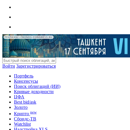
РЕКЛАМА • CBONDS-CONGRESS.RU
Войти
Зарегистрироваться
Портфель
Консенсусы
Поиск облигаций (ИИ)
Кривые доходности
ЦФА
Best bid/ask
Золото
new
Крипто
Сбондс-ТВ
Watchlist
Надстройка XLS