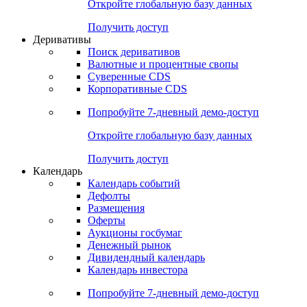
Откройте глобальную базу данных
Получить доступ
Деривативы
Поиск деривативов
Валютные и процентные свопы
Суверенные CDS
Корпоративные CDS
Попробуйте
7-дневный
демо-доступ
Откройте глобальную базу данных
Получить доступ
Календарь
Календарь событий
Дефолты
Размещения
Оферты
Аукционы госбумаг
Денежный рынок
Дивидендный календарь
Календарь инвестора
Попробуйте
7-дневный
демо-доступ