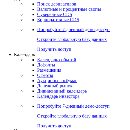
Поиск деривативов
Валютные и процентные свопы
Суверенные CDS
Корпоративные CDS
Попробуйте
7-дневный
демо-доступ
Откройте глобальную базу данных
Получить доступ
Календарь
Календарь событий
Дефолты
Размещения
Оферты
Аукционы госбумаг
Денежный рынок
Дивидендный календарь
Календарь инвестора
Попробуйте
7-дневный
демо-доступ
Откройте глобальную базу данных
Получить доступ