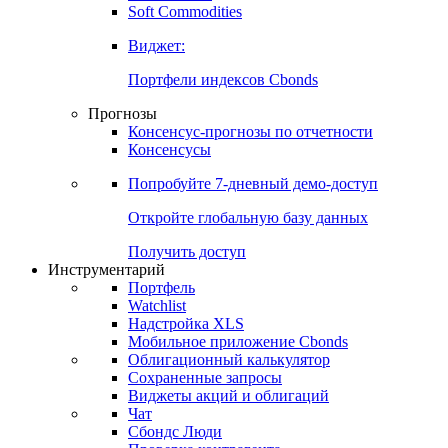
Soft Commodities
Виджет:
Портфели индексов Cbonds
Прогнозы
Консенсус-прогнозы по отчетности
Консенсусы
Попробуйте
7-дневный
демо-доступ
Откройте глобальную базу данных
Получить доступ
Инструментарий
Портфель
Watchlist
Надстройка XLS
Мобильное приложение Cbonds
Облигационный калькулятор
Сохраненные запросы
Виджеты акций и облигаций
Чат
Сбондс Люди