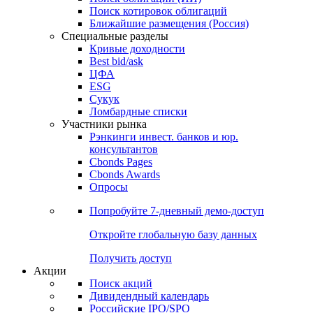
Поиск котировок облигаций
Ближайшие размещения (Россия)
Специальные разделы
Кривые доходности
Best bid/ask
ЦФА
ESG
Сукук
Ломбардные списки
Участники рынка
Рэнкинги инвест. банков и юр.
консультантов
Cbonds Pages
Cbonds Awards
Опросы
Попробуйте
7-дневный
демо-доступ
Откройте глобальную базу данных
Получить доступ
Акции
Поиск акций
Дивидендный календарь
Российские IPO/SPO