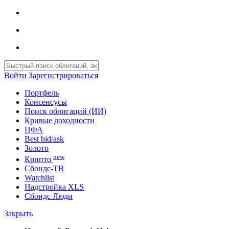
Войти
Зарегистрироваться
Портфель
Консенсусы
Поиск облигаций (ИИ)
Кривые доходности
ЦФА
Best bid/ask
Золото
new
Крипто
Сбондс-ТВ
Watchlist
Надстройка XLS
Сбондс Люди
Закрыть