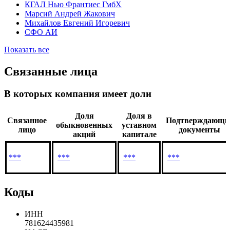
КГАЛ Нью Франтиес ГмбХ
Марсий Андрей Жакович
Михайлов Евгений Игоревич
СФО АИ
Показать все
Связанные лица
В которых компания имеет доли
Доля
Доля в
Связанное
Подтверждающи
обыкновенных
уставном
лицо
документы
акций
капитале
***
***
***
***
Коды
ИНН
781624435981