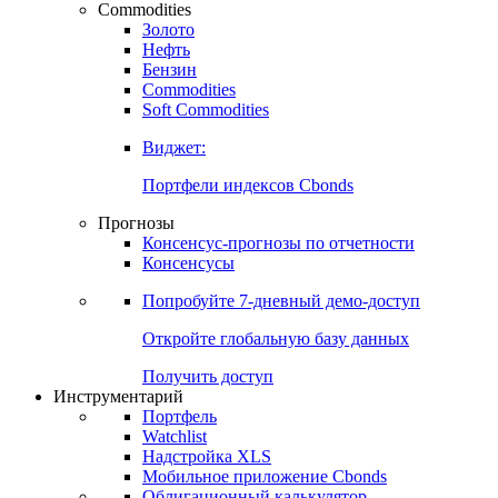
Commodities
Золото
Нефть
Бензин
Commodities
Soft Commodities
Виджет:
Портфели индексов Cbonds
Прогнозы
Консенсус-прогнозы по отчетности
Консенсусы
Попробуйте
7-дневный
демо-доступ
Откройте глобальную базу данных
Получить доступ
Инструментарий
Портфель
Watchlist
Надстройка XLS
Мобильное приложение Cbonds
Облигационный калькулятор