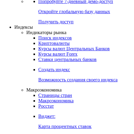
Попробуйте
7-дневный
демо-доступ
Откройте глобальную базу данных
Получить доступ
Индексы
Индикаторы рынка
Поиск индексов
Криптовалюты
Курсы валют Центральных Банков
Курсы валют Forex
Ставки центральных банков
Создать индекс
Возможность создания своего индекса
Макроэкономика
Страницы стран
Макроэкономика
Росстат
Виджет:
Карта процентных ставок