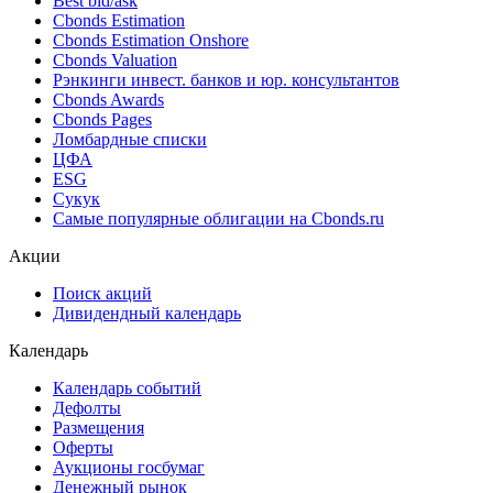
Best bid/ask
Cbonds Estimation
Cbonds Estimation Onshore
Cbonds Valuation
Рэнкинги инвест. банков и юр. консультантов
Cbonds Awards
Cbonds Pages
Ломбардные списки
ЦФА
ESG
Сукук
Самые популярные облигации на Cbonds.ru
Акции
Поиск акций
Дивидендный календарь
Календарь
Календарь событий
Дефолты
Размещения
Оферты
Аукционы госбумаг
Денежный рынок