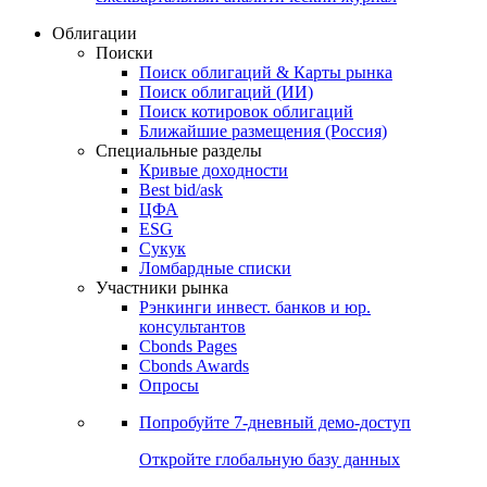
Облигации
Поиски
Поиск облигаций & Карты рынка
Поиск облигаций (ИИ)
Поиск котировок облигаций
Ближайшие размещения (Россия)
Специальные разделы
Кривые доходности
Best bid/ask
ЦФА
ESG
Сукук
Ломбардные списки
Участники рынка
Рэнкинги инвест. банков и юр.
консультантов
Cbonds Pages
Cbonds Awards
Опросы
Попробуйте
7-дневный
демо-доступ
Откройте глобальную базу данных