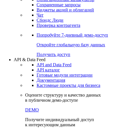
Сохраненные запросы
Виджеты акций и облигаций
Чат
Сбондс Люди
Проверка контрагента
Попробуйте
7-дневный
демо-доступ
Откройте глобальную базу данных
Получить доступ
API & Data Feed
API and Data Feed
API каталог
Готовые модули интеграции
Документация
Кастомные проекты для бизнеса
Оцените структуру и качество данных
в публичном демо-доступе
DEMO
Получите индивидуальный доступ
к интересующим данным