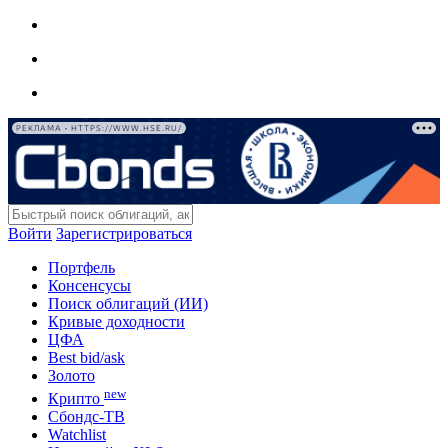
РЕКЛАМА • HTTPS://WWW.HSE.RU/
Войти
Зарегистрироваться
Портфель
Консенсусы
Поиск облигаций (ИИ)
Кривые доходности
ЦФА
Best bid/ask
Золото
new
Крипто
Сбондс-ТВ
Watchlist