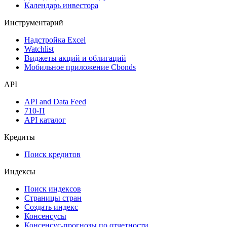
Оферты
Аукционы госбумаг
Денежный рынок
Дивидендный календарь
Календарь инвестора
Инструментарий
Надстройка Excel
Watchlist
Виджеты акций и облигаций
Мобильное приложение Cbonds
API
API and Data Feed
710-П
API каталог
Кредиты
Поиск кредитов
Индексы
Поиск индексов