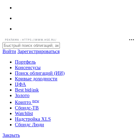
РЕКЛАМА • HTTPS://WWW.HSE.RU/
Войти
Зарегистрироваться
Портфель
Консенсусы
Поиск облигаций (ИИ)
Кривые доходности
ЦФА
Best bid/ask
Золото
new
Крипто
Сбондс-ТВ
Watchlist