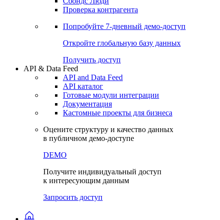
Сохраненные запросы
Виджеты акций и облигаций
Чат
Сбондс Люди
Проверка контрагента
Попробуйте
7-дневный
демо-доступ
Откройте глобальную базу данных
Получить доступ
API & Data Feed
API and Data Feed
API каталог
Готовые модули интеграции
Документация
Кастомные проекты для бизнеса
Оцените структуру и качество данных
в публичном демо-доступе
DEMO
Получите индивидуальный доступ
к интересующим данным