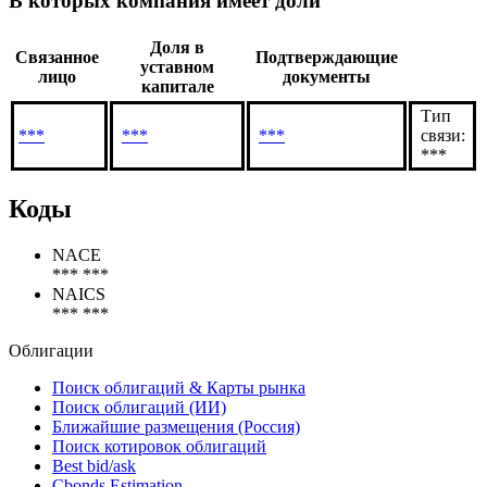
Связанные лица
В которых компания имеет доли
Доля в
Связанное
Подтверждающие
уставном
лицо
документы
капитале
Тип
***
***
***
связи:
***
Коды
NACE
*** ***
NAICS
*** ***
Облигации
Поиск облигаций & Карты рынка
Поиск облигаций (ИИ)