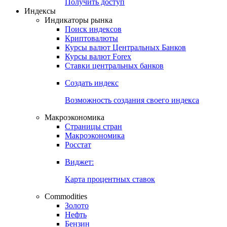
Попробуйте
7-дневный
демо-доступ
Откройте глобальную базу данных
Получить доступ
Индексы
Индикаторы рынка
Поиск индексов
Криптовалюты
Курсы валют Центральных Банков
Курсы валют Forex
Ставки центральных банков
Создать индекс
Возможность создания своего индекса
Макроэкономика
Страницы стран
Макроэкономика
Росстат
Виджет:
Карта процентных ставок