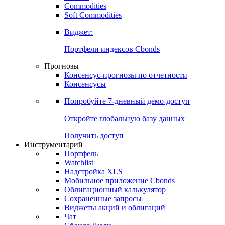
Commodities
Золото
Нефть
Бензин
Commodities
Soft Commodities
Виджет:
Портфели индексов Cbonds
Прогнозы
Консенсус-прогнозы по отчетности
Консенсусы
Попробуйте
7-дневный
демо-доступ
Откройте глобальную базу данных
Получить доступ
Инструментарий
Портфель
Watchlist
Надстройка XLS
Мобильное приложение Cbonds
Облигационный калькулятор