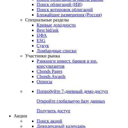
Облигации
Поиски
Поиск облигаций & Карты рынка
Поиск облигаций (ИИ)
Поиск котировок облигаций
Ближайшие размещения (Россия)
Специальные разделы
Кривые доходности
Best bid/ask
ЦФА
ESG
Сукук
Ломбардные списки
Участники рынка
Рэнкинги инвест. банков и юр.
консультантов
Cbonds Pages
Cbonds Awards
Опросы
Попробуйте
7-дневный
демо-доступ
Откройте глобальную базу данных