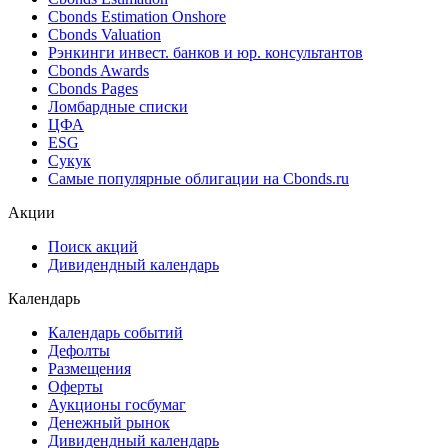
Ближайшие размещения (Россия)
Поиск котировок облигаций
Best bid/ask
Cbonds Estimation
Cbonds Estimation Onshore
Cbonds Valuation
Рэнкинги инвест. банков и юр. консультантов
Cbonds Awards
Cbonds Pages
Ломбардные списки
ЦФА
ESG
Сукук
Самые популярные облигации на Cbonds.ru
Акции
Поиск акций
Дивидендный календарь
Календарь
Календарь событий
Дефолты
Размещения