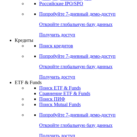
Получить доступ
Акции
Поиск акций
Дивидендный календарь
Российские IPO/SPO
Попробуйте
7-дневный
демо-доступ
Откройте глобальную базу данных
Получить доступ
Кредиты
Поиск кредитов
Попробуйте
7-дневный
демо-доступ
Откройте глобальную базу данных
Получить доступ
ETF & Funds
Поиск ETF & Funds
Сравнение ETF & Funds
Поиск ПИФ
Поиск Mutual Funds
Попробуйте
7-дневный
демо-доступ