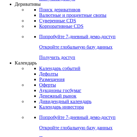
Откройте глобальную базу данных
Получить доступ
Деривативы
Поиск деривативов
Валютные и процентные свопы
Суверенные CDS
Корпоративные CDS
Попробуйте
7-дневный
демо-доступ
Откройте глобальную базу данных
Получить доступ
Календарь
Календарь событий
Дефолты
Размещения
Оферты
Аукционы госбумаг
Денежный рынок
Дивидендный календарь
Календарь инвестора