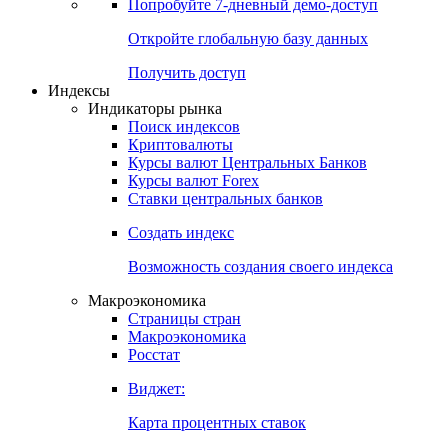
Попробуйте
7-дневный
демо-доступ
Откройте глобальную базу данных
Получить доступ
Индексы
Индикаторы рынка
Поиск индексов
Криптовалюты
Курсы валют Центральных Банков
Курсы валют Forex
Ставки центральных банков
Создать индекс
Возможность создания своего индекса
Макроэкономика
Страницы стран
Макроэкономика
Росстат
Виджет:
Карта процентных ставок