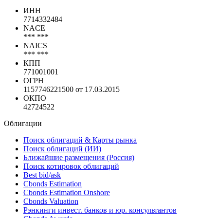
ИНН
7714332484
NACE
*** ***
NAICS
*** ***
КПП
771001001
ОГРН
1157746221500 от 17.03.2015
ОКПО
42724522
Облигации
Поиск облигаций & Карты рынка
Поиск облигаций (ИИ)
Ближайшие размещения (Россия)
Поиск котировок облигаций
Best bid/ask
Cbonds Estimation
Cbonds Estimation Onshore
Cbonds Valuation
Рэнкинги инвест. банков и юр. консультантов