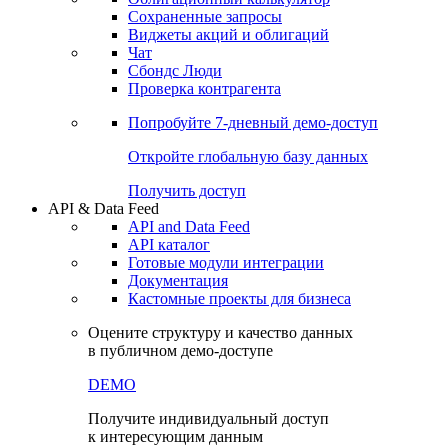
Сохраненные запросы
Виджеты акций и облигаций
Чат
Сбондс Люди
Проверка контрагента
Попробуйте
7-дневный
демо-доступ
Откройте глобальную базу данных
Получить доступ
API & Data Feed
API and Data Feed
API каталог
Готовые модули интеграции
Документация
Кастомные проекты для бизнеса
Оцените структуру и качество данных
в публичном демо-доступе
DEMO
Получите индивидуальный доступ
к интересующим данным