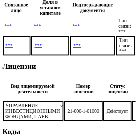
Доля в
Связанное
Подтверждающие
уставном
лицо
документы
капитале
Тип
***
***
***
связи:
***
Тип
***
***
***
связи:
***
Лицензии
Вид лицензируемой
Номер
Статус
деятельности
лицензии
лицензии
УПРАВЛЕНИЕ
ИНВЕСТИЦИОННЫМИ
21-000-1-01000
Действует
2
ФОНДАМИ, ПАЕВ...
Коды