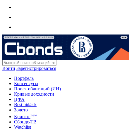
РЕКЛАМА • HTTPS://WWW.HSE.RU/
Войти
Зарегистрироваться
Портфель
Консенсусы
Поиск облигаций (ИИ)
Кривые доходности
ЦФА
Best bid/ask
Золото
new
Крипто
Сбондс-ТВ
Watchlist