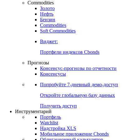
Commodities
Золото
Нефть
Бензин
Commodities
Soft Commodities
Виджет:
Портфели индексов Cbonds
Прогнозы
Консенсус-прогнозы по отчетности
Консенсусы
Попробуйте
7-дневный
демо-доступ
Откройте глобальную базу данных
Получить доступ
Инструментарий
Портфель
Watchlist
Надстройка XLS
Мобильное приложение Cbonds
Облигационный калькулятор