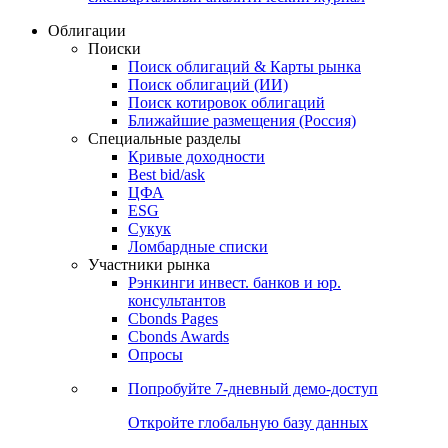
Облигации
Поиски
Поиск облигаций & Карты рынка
Поиск облигаций (ИИ)
Поиск котировок облигаций
Ближайшие размещения (Россия)
Специальные разделы
Кривые доходности
Best bid/ask
ЦФА
ESG
Сукук
Ломбардные списки
Участники рынка
Рэнкинги инвест. банков и юр.
консультантов
Cbonds Pages
Cbonds Awards
Опросы
Попробуйте
7-дневный
демо-доступ
Откройте глобальную базу данных