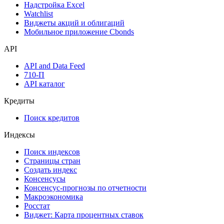
Надстройка Excel
Watchlist
Виджеты акций и облигаций
Мобильное приложение Cbonds
API
API and Data Feed
710-П
API каталог
Кредиты
Поиск кредитов
Индексы
Поиск индексов
Страницы стран
Создать индекс
Консенсусы
Консенсус-прогнозы по отчетности
Макроэкономика
Росстат
Виджет: Карта процентных ставок