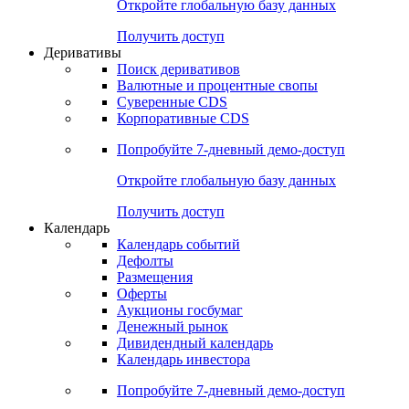
Откройте глобальную базу данных
Получить доступ
Деривативы
Поиск деривативов
Валютные и процентные свопы
Суверенные CDS
Корпоративные CDS
Попробуйте
7-дневный
демо-доступ
Откройте глобальную базу данных
Получить доступ
Календарь
Календарь событий
Дефолты
Размещения
Оферты
Аукционы госбумаг
Денежный рынок
Дивидендный календарь
Календарь инвестора
Попробуйте
7-дневный
демо-доступ