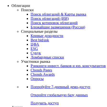
Облигации
Поиски
Поиск облигаций & Карты рынка
Поиск облигаций (ИИ)
Поиск котировок облигаций
Ближайшие размещения (Россия)
Специальные разделы
Кривые доходности
Best bid/ask
ЦФА
ESG
Сукук
Ломбардные списки
Участники рынка
Рэнкинги инвест. банков и юр. консультантов
Cbonds Pages
Cbonds Awards
Опросы
Попробуйте
7-дневный
демо-доступ
Откройте глобальную базу данных
Получить доступ