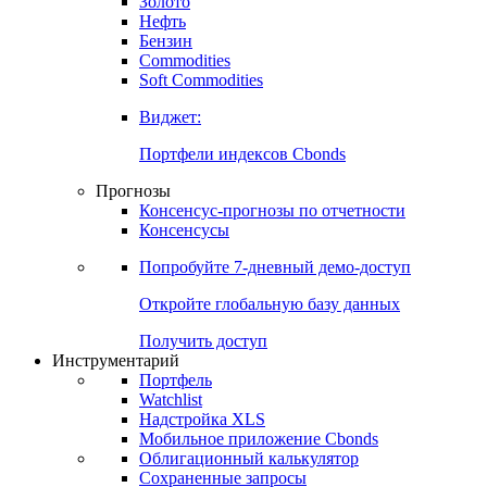
Золото
Нефть
Бензин
Commodities
Soft Commodities
Виджет:
Портфели индексов Cbonds
Прогнозы
Консенсус-прогнозы по отчетности
Консенсусы
Попробуйте
7-дневный
демо-доступ
Откройте глобальную базу данных
Получить доступ
Инструментарий
Портфель
Watchlist
Надстройка XLS
Мобильное приложение Cbonds
Облигационный калькулятор
Сохраненные запросы