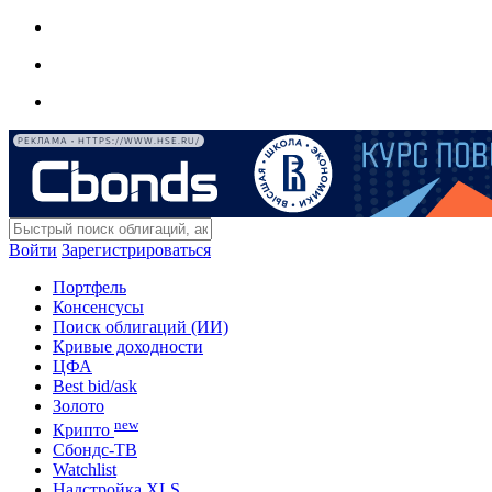
РЕКЛАМА • HTTPS://WWW.HSE.RU/
Войти
Зарегистрироваться
Портфель
Консенсусы
Поиск облигаций (ИИ)
Кривые доходности
ЦФА
Best bid/ask
Золото
new
Крипто
Сбондс-ТВ
Watchlist
Надстройка XLS