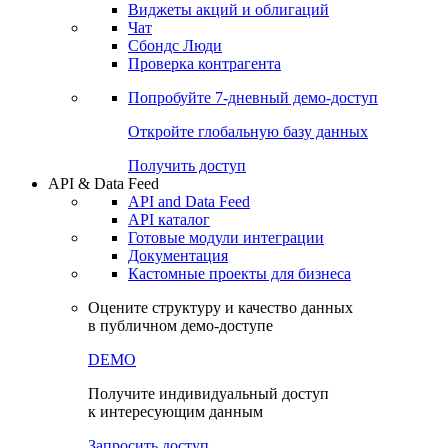
Виджеты акций и облигаций
Чат
Сбондс Люди
Проверка контрагента
Попробуйте
7-дневный
демо-доступ
Откройте глобальную базу данных
Получить доступ
API & Data Feed
API and Data Feed
API каталог
Готовые модули интеграции
Документация
Кастомные проекты для бизнеса
Оцените структуру и качество данных
в публичном демо-доступе
DEMO
Получите индивидуальный доступ
к интересующим данным
Запросить доступ