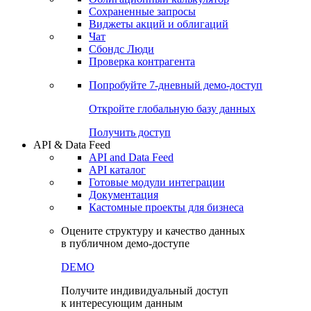
Сохраненные запросы
Виджеты акций и облигаций
Чат
Сбондс Люди
Проверка контрагента
Попробуйте
7-дневный
демо-доступ
Откройте глобальную базу данных
Получить доступ
API & Data Feed
API and Data Feed
API каталог
Готовые модули интеграции
Документация
Кастомные проекты для бизнеса
Оцените структуру и качество данных
в публичном демо-доступе
DEMO
Получите индивидуальный доступ
к интересующим данным