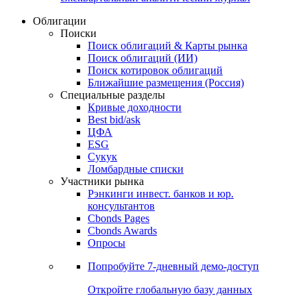
Облигации
Поиски
Поиск облигаций & Карты рынка
Поиск облигаций (ИИ)
Поиск котировок облигаций
Ближайшие размещения (Россия)
Специальные разделы
Кривые доходности
Best bid/ask
ЦФА
ESG
Сукук
Ломбардные списки
Участники рынка
Рэнкинги инвест. банков и юр.
консультантов
Cbonds Pages
Cbonds Awards
Опросы
Попробуйте
7-дневный
демо-доступ
Откройте глобальную базу данных