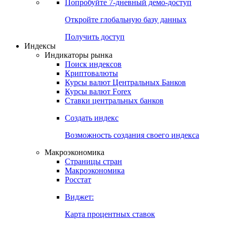
Попробуйте
7-дневный
демо-доступ
Откройте глобальную базу данных
Получить доступ
Индексы
Индикаторы рынка
Поиск индексов
Криптовалюты
Курсы валют Центральных Банков
Курсы валют Forex
Ставки центральных банков
Создать индекс
Возможность создания своего индекса
Макроэкономика
Страницы стран
Макроэкономика
Росстат
Виджет:
Карта процентных ставок