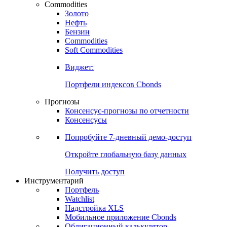
Commodities
Золото
Нефть
Бензин
Commodities
Soft Commodities
Виджет:
Портфели индексов Cbonds
Прогнозы
Консенсус-прогнозы по отчетности
Консенсусы
Попробуйте
7-дневный
демо-доступ
Откройте глобальную базу данных
Получить доступ
Инструментарий
Портфель
Watchlist
Надстройка XLS
Мобильное приложение Cbonds
Облигационный калькулятор