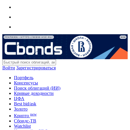
РЕКЛАМА • HTTPS://WWW.HSE.RU/
Войти
Зарегистрироваться
Портфель
Консенсусы
Поиск облигаций (ИИ)
Кривые доходности
ЦФА
Best bid/ask
Золото
new
Крипто
Сбондс-ТВ
Watchlist