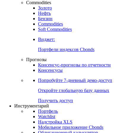
Commodities
Золото
Нефть
Бензин
Commodities
Soft Commodities
Виджет:
Портфели индексов Cbonds
Прогнозы
Консенсус-прогнозы по отчетности
Консенсусы
Попробуйте
7-дневный
демо-доступ
Откройте глобальную базу данных
Получить доступ
Инструментарий
Портфель
Watchlist
Надстройка XLS
Мобильное приложение Cbonds
Облигационный калькулятор