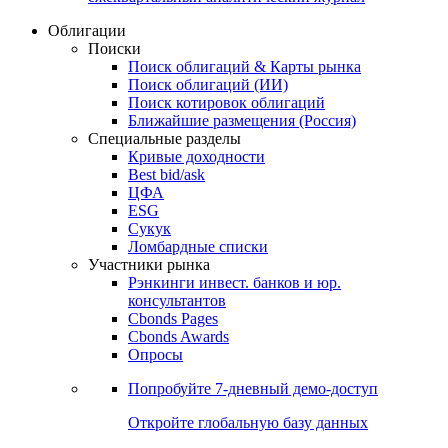
Облигации
Поиски
Поиск облигаций & Карты рынка
Поиск облигаций (ИИ)
Поиск котировок облигаций
Ближайшие размещения (Россия)
Специальные разделы
Кривые доходности
Best bid/ask
ЦФА
ESG
Сукук
Ломбардные списки
Участники рынка
Рэнкинги инвест. банков и юр.
консультантов
Cbonds Pages
Cbonds Awards
Опросы
Попробуйте
7-дневный
демо-доступ
Откройте глобальную базу данных