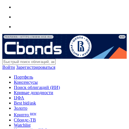
РЕКЛАМА • HTTPS://WWW.HSE.RU/
Войти
Зарегистрироваться
Портфель
Консенсусы
Поиск облигаций (ИИ)
Кривые доходности
ЦФА
Best bid/ask
Золото
new
Крипто
Сбондс-ТВ
Watchlist