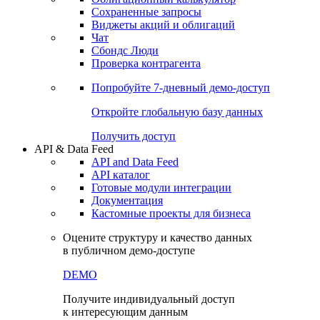
Сохраненные запросы
Виджеты акций и облигаций
Чат
Сбондс Люди
Проверка контрагента
Попробуйте
7-дневный
демо-доступ
Откройте глобальную базу данных
Получить доступ
API & Data Feed
API and Data Feed
API каталог
Готовые модули интеграции
Документация
Кастомные проекты для бизнеса
Оцените структуру и качество данных
в публичном демо-доступе
DEMO
Получите индивидуальный доступ
к интересующим данным