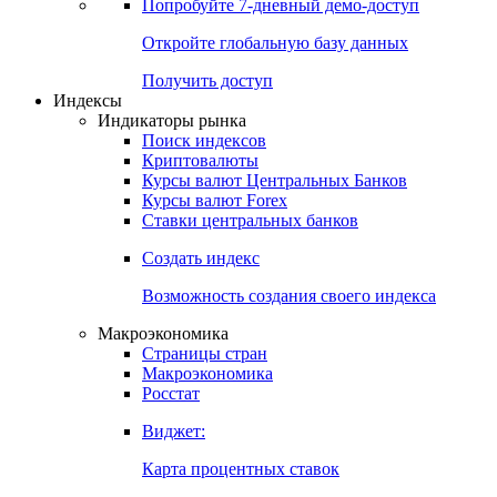
Попробуйте
7-дневный
демо-доступ
Откройте глобальную базу данных
Получить доступ
Индексы
Индикаторы рынка
Поиск индексов
Криптовалюты
Курсы валют Центральных Банков
Курсы валют Forex
Ставки центральных банков
Создать индекс
Возможность создания своего индекса
Макроэкономика
Страницы стран
Макроэкономика
Росстат
Виджет:
Карта процентных ставок