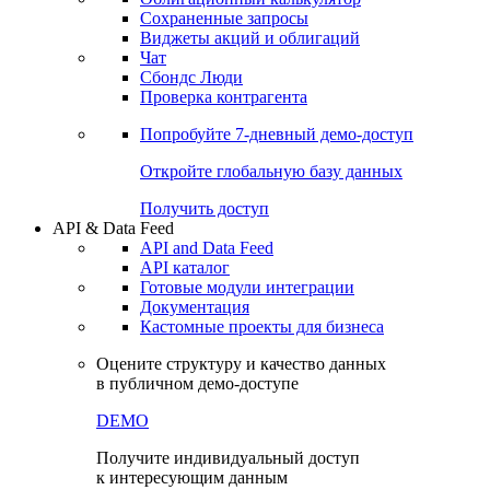
Сохраненные запросы
Виджеты акций и облигаций
Чат
Сбондс Люди
Проверка контрагента
Попробуйте
7-дневный
демо-доступ
Откройте глобальную базу данных
Получить доступ
API & Data Feed
API and Data Feed
API каталог
Готовые модули интеграции
Документация
Кастомные проекты для бизнеса
Оцените структуру и качество данных
в публичном демо-доступе
DEMO
Получите индивидуальный доступ
к интересующим данным