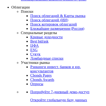
Облигации
Поиски
Поиск облигаций & Карты рынка
Поиск облигаций (ИИ)
Поиск котировок облигаций
Ближайшие размещения (Россия)
Специальные разделы
Кривые доходности
Best bid/ask
ЦФА
ESG
Сукук
Ломбардные списки
Участники рынка
Рэнкинги инвест. банков и юр.
консультантов
Cbonds Pages
Cbonds Awards
Опросы
Попробуйте
7-дневный
демо-доступ
Откройте глобальную базу данных