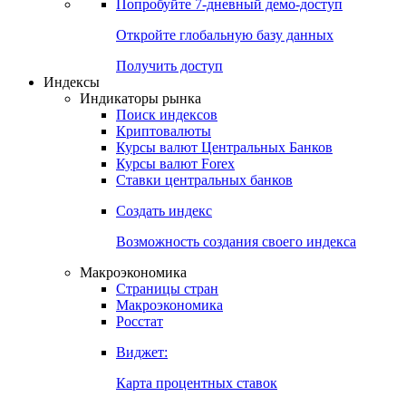
Попробуйте
7-дневный
демо-доступ
Откройте глобальную базу данных
Получить доступ
Индексы
Индикаторы рынка
Поиск индексов
Криптовалюты
Курсы валют Центральных Банков
Курсы валют Forex
Ставки центральных банков
Создать индекс
Возможность создания своего индекса
Макроэкономика
Страницы стран
Макроэкономика
Росстат
Виджет:
Карта процентных ставок