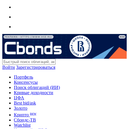
РЕКЛАМА • HTTPS://WWW.HSE.RU/
Войти
Зарегистрироваться
Портфель
Консенсусы
Поиск облигаций (ИИ)
Кривые доходности
ЦФА
Best bid/ask
Золото
new
Крипто
Сбондс-ТВ
Watchlist