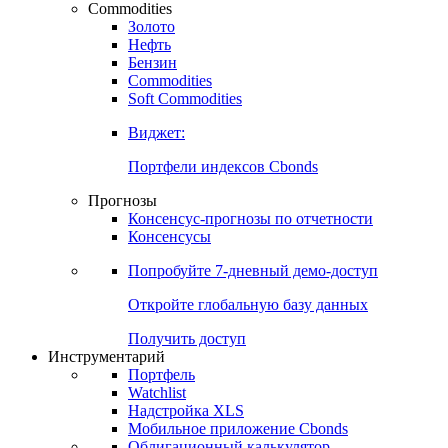
Commodities
Золото
Нефть
Бензин
Commodities
Soft Commodities
Виджет:
Портфели индексов Cbonds
Прогнозы
Консенсус-прогнозы по отчетности
Консенсусы
Попробуйте
7-дневный
демо-доступ
Откройте глобальную базу данных
Получить доступ
Инструментарий
Портфель
Watchlist
Надстройка XLS
Мобильное приложение Cbonds
Облигационный калькулятор