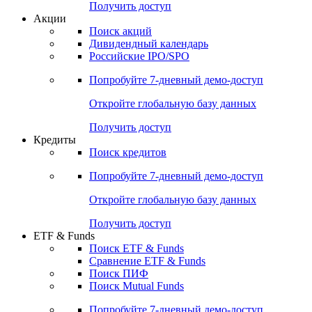
Получить доступ
Акции
Поиск акций
Дивидендный календарь
Российские IPO/SPO
Попробуйте
7-дневный
демо-доступ
Откройте глобальную базу данных
Получить доступ
Кредиты
Поиск кредитов
Попробуйте
7-дневный
демо-доступ
Откройте глобальную базу данных
Получить доступ
ETF & Funds
Поиск ETF & Funds
Сравнение ETF & Funds
Поиск ПИФ
Поиск Mutual Funds
Попробуйте
7-дневный
демо-доступ