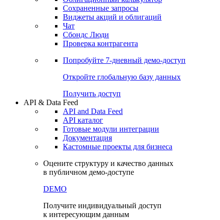
Сохраненные запросы
Виджеты акций и облигаций
Чат
Сбондс Люди
Проверка контрагента
Попробуйте
7-дневный
демо-доступ
Откройте глобальную базу данных
Получить доступ
API & Data Feed
API and Data Feed
API каталог
Готовые модули интеграции
Документация
Кастомные проекты для бизнеса
Оцените структуру и качество данных
в публичном демо-доступе
DEMO
Получите индивидуальный доступ
к интересующим данным