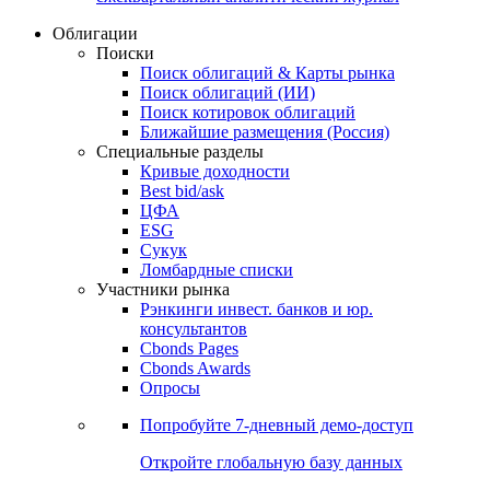
Облигации
Поиски
Поиск облигаций & Карты рынка
Поиск облигаций (ИИ)
Поиск котировок облигаций
Ближайшие размещения (Россия)
Специальные разделы
Кривые доходности
Best bid/ask
ЦФА
ESG
Сукук
Ломбардные списки
Участники рынка
Рэнкинги инвест. банков и юр.
консультантов
Cbonds Pages
Cbonds Awards
Опросы
Попробуйте
7-дневный
демо-доступ
Откройте глобальную базу данных