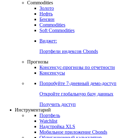
Commodities
Золото
Нефть
Бензин
Commodities
Soft Commodities
Виджет:
Портфели индексов Cbonds
Прогнозы
Консенсус-прогнозы по отчетности
Консенсусы
Попробуйте
7-дневный
демо-доступ
Откройте глобальную базу данных
Получить доступ
Инструментарий
Портфель
Watchlist
Надстройка XLS
Мобильное приложение Cbonds
Облигационный калькулятор