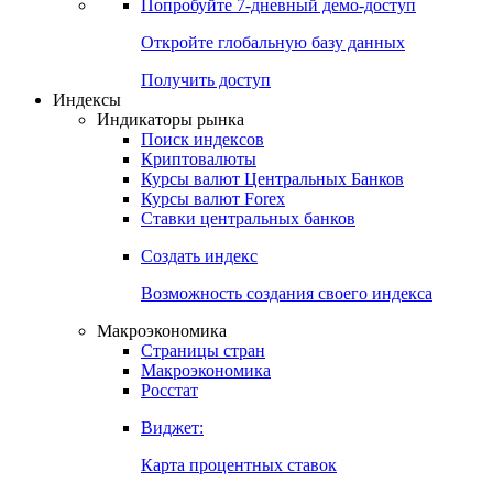
Попробуйте
7-дневный
демо-доступ
Откройте глобальную базу данных
Получить доступ
Индексы
Индикаторы рынка
Поиск индексов
Криптовалюты
Курсы валют Центральных Банков
Курсы валют Forex
Ставки центральных банков
Создать индекс
Возможность создания своего индекса
Макроэкономика
Страницы стран
Макроэкономика
Росстат
Виджет:
Карта процентных ставок