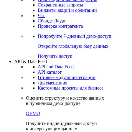
Сохраненные запросы
Виджеты акций и облигаций
Чат
Сбондс Люди
Проверка контрагента
Попробуйте
7-дневный
демо-доступ
Откройте глобальную базу данных
Получить доступ
API & Data Feed
API and Data Feed
API каталог
Готовые модули интеграции
Документация
Кастомные проекты для бизнеса
Оцените структуру и качество данных
в публичном демо-доступе
DEMO
Получите индивидуальный доступ
к интересующим данным