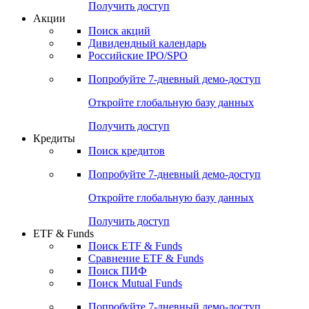
Получить доступ
Акции
Поиск акций
Дивидендный календарь
Российские IPO/SPO
Попробуйте
7-дневный
демо-доступ
Откройте глобальную базу данных
Получить доступ
Кредиты
Поиск кредитов
Попробуйте
7-дневный
демо-доступ
Откройте глобальную базу данных
Получить доступ
ETF & Funds
Поиск ETF & Funds
Сравнение ETF & Funds
Поиск ПИФ
Поиск Mutual Funds
Попробуйте
7-дневный
демо-доступ