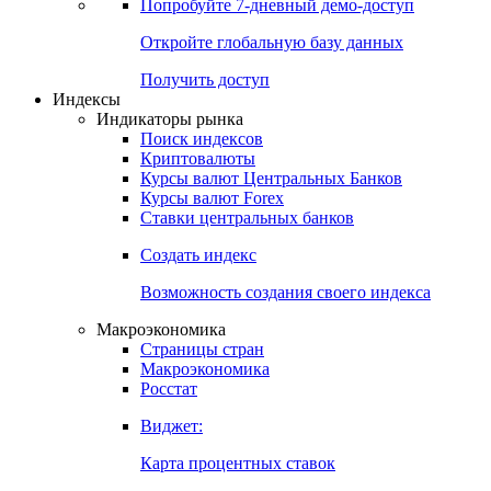
Попробуйте
7-дневный
демо-доступ
Откройте глобальную базу данных
Получить доступ
Индексы
Индикаторы рынка
Поиск индексов
Криптовалюты
Курсы валют Центральных Банков
Курсы валют Forex
Ставки центральных банков
Создать индекс
Возможность создания своего индекса
Макроэкономика
Страницы стран
Макроэкономика
Росстат
Виджет:
Карта процентных ставок