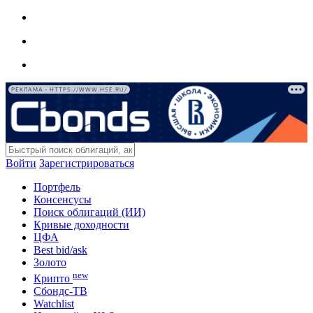
РЕКЛАМА • HTTPS://WWW.HSE.RU/
Войти
Зарегистрироваться
Портфель
Консенсусы
Поиск облигаций (ИИ)
Кривые доходности
ЦФА
Best bid/ask
Золото
new
Крипто
Сбондс-ТВ
Watchlist