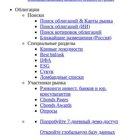
Облигации
Поиски
Поиск облигаций & Карты рынка
Поиск облигаций (ИИ)
Поиск котировок облигаций
Ближайшие размещения (Россия)
Специальные разделы
Кривые доходности
Best bid/ask
ЦФА
ESG
Сукук
Ломбардные списки
Участники рынка
Рэнкинги инвест. банков и юр.
консультантов
Cbonds Pages
Cbonds Awards
Опросы
Попробуйте
7-дневный
демо-доступ
Откройте глобальную базу данных