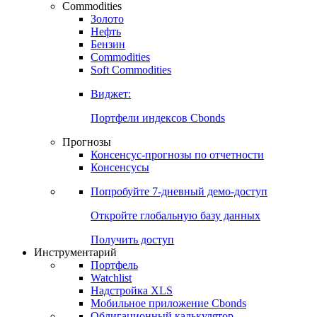
Commodities
Золото
Нефть
Бензин
Commodities
Soft Commodities
Виджет:
Портфели индексов Cbonds
Прогнозы
Консенсус-прогнозы по отчетности
Консенсусы
Попробуйте
7-дневный
демо-доступ
Откройте глобальную базу данных
Получить доступ
Инструментарий
Портфель
Watchlist
Надстройка XLS
Мобильное приложение Cbonds
Облигационный калькулятор