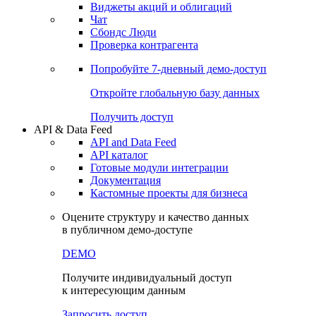
Виджеты акций и облигаций
Чат
Сбондс Люди
Проверка контрагента
Попробуйте
7-дневный
демо-доступ
Откройте глобальную базу данных
Получить доступ
API & Data Feed
API and Data Feed
API каталог
Готовые модули интеграции
Документация
Кастомные проекты для бизнеса
Оцените структуру и качество данных
в публичном демо-доступе
DEMO
Получите индивидуальный доступ
к интересующим данным
Запросить доступ