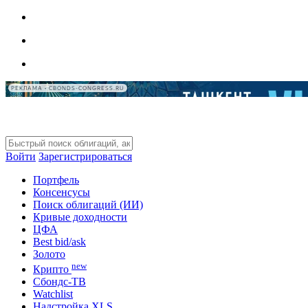
РЕКЛАМА • CBONDS-CONGRESS.RU
Войти
Зарегистрироваться
Портфель
Консенсусы
Поиск облигаций (ИИ)
Кривые доходности
ЦФА
Best bid/ask
Золото
new
Крипто
Сбондс-ТВ
Watchlist
Надстройка XLS