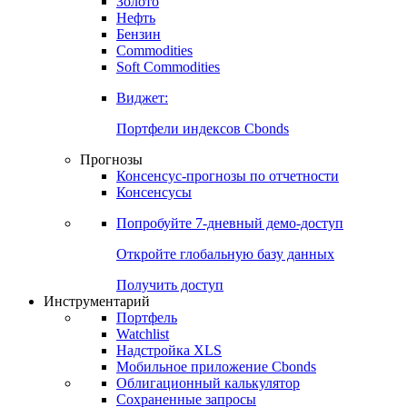
Золото
Нефть
Бензин
Commodities
Soft Commodities
Виджет:
Портфели индексов Cbonds
Прогнозы
Консенсус-прогнозы по отчетности
Консенсусы
Попробуйте
7-дневный
демо-доступ
Откройте глобальную базу данных
Получить доступ
Инструментарий
Портфель
Watchlist
Надстройка XLS
Мобильное приложение Cbonds
Облигационный калькулятор
Сохраненные запросы