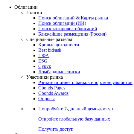
Облигации
Поиски
Поиск облигаций & Карты рынка
Поиск облигаций (ИИ)
Поиск котировок облигаций
Ближайшие размещения (Россия)
Специальные разделы
Кривые доходности
Best bid/ask
ЦФА
ESG
Сукук
Ломбардные списки
Участники рынка
Рэнкинги инвест. банков и юр. консультантов
Cbonds Pages
Cbonds Awards
Опросы
Попробуйте
7-дневный
демо-доступ
Откройте глобальную базу данных
Получить доступ