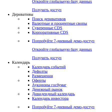
Откройте глобальную базу данных
Получить доступ
Деривативы
Поиск деривативов
Валютные и процентные свопы
Суверенные CDS
Корпоративные CDS
Попробуйте
7-дневный
демо-доступ
Откройте глобальную базу данных
Получить доступ
Календарь
Календарь событий
Дефолты
Размещения
Оферты
Аукционы госбумаг
Денежный рынок
Дивидендный календарь
Календарь инвестора
Попробуйте
7-дневный
демо-доступ