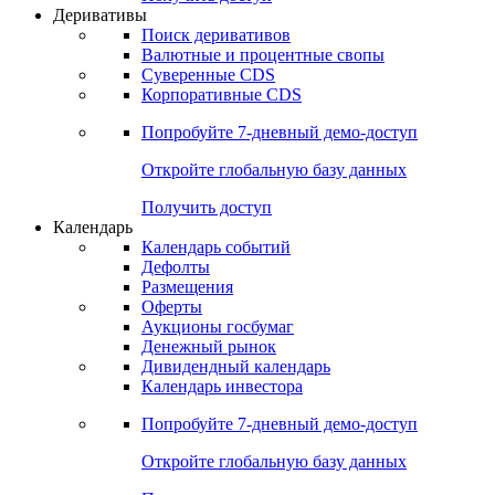
Откройте глобальную базу данных
Получить доступ
Деривативы
Поиск деривативов
Валютные и процентные свопы
Суверенные CDS
Корпоративные CDS
Попробуйте
7-дневный
демо-доступ
Откройте глобальную базу данных
Получить доступ
Календарь
Календарь событий
Дефолты
Размещения
Оферты
Аукционы госбумаг
Денежный рынок
Дивидендный календарь
Календарь инвестора