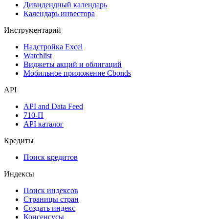
Размещения
Оферты
Аукционы госбумаг
Денежный рынок
Дивидендный календарь
Календарь инвестора
Инструментарий
Надстройка Excel
Watchlist
Виджеты акций и облигаций
Мобильное приложение Cbonds
API
API and Data Feed
710-П
API каталог
Кредиты
Поиск кредитов
Индексы