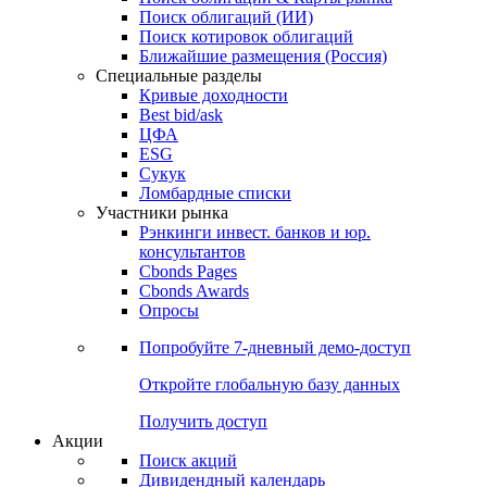
Облигации
Поиски
Поиск облигаций & Карты рынка
Поиск облигаций (ИИ)
Поиск котировок облигаций
Ближайшие размещения (Россия)
Специальные разделы
Кривые доходности
Best bid/ask
ЦФА
ESG
Сукук
Ломбардные списки
Участники рынка
Рэнкинги инвест. банков и юр.
консультантов
Cbonds Pages
Cbonds Awards
Опросы
Попробуйте
7-дневный
демо-доступ
Откройте глобальную базу данных