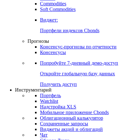
Commodities
Золото
Нефть
Бензин
Commodities
Soft Commodities
Виджет:
Портфели индексов Cbonds
Прогнозы
Консенсус-прогнозы по отчетности
Консенсусы
Попробуйте
7-дневный
демо-доступ
Откройте глобальную базу данных
Получить доступ
Инструментарий
Портфель
Watchlist
Надстройка XLS
Мобильное приложение Cbonds
Облигационный калькулятор