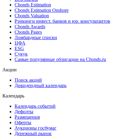
Поиск облигаций (ИИ)
Ближайшие размещения (Россия)
Поиск котировок облигаций
Best bid/ask
Cbonds Estimation
Cbonds Estimation Onshore
Cbonds Valuation
Рэнкинги инвест. банков и юр. консультантов
Cbonds Awards
Cbonds Pages
Ломбардные списки
ЦФА
ESG
Сукук
Самые популярные облигации на Cbonds.ru
Акции
Поиск акций
Дивидендный календарь
Календарь
Календарь событий
Дефолты