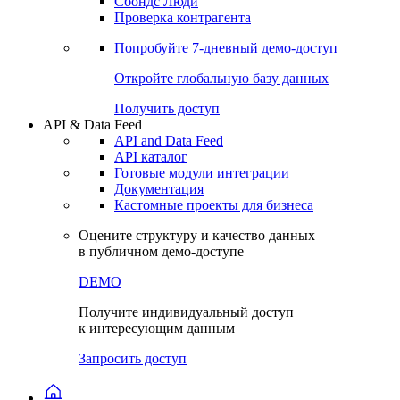
Сохраненные запросы
Виджеты акций и облигаций
Чат
Сбондс Люди
Проверка контрагента
Попробуйте
7-дневный
демо-доступ
Откройте глобальную базу данных
Получить доступ
API & Data Feed
API and Data Feed
API каталог
Готовые модули интеграции
Документация
Кастомные проекты для бизнеса
Оцените структуру и качество данных
в публичном демо-доступе
DEMO
Получите индивидуальный доступ
к интересующим данным