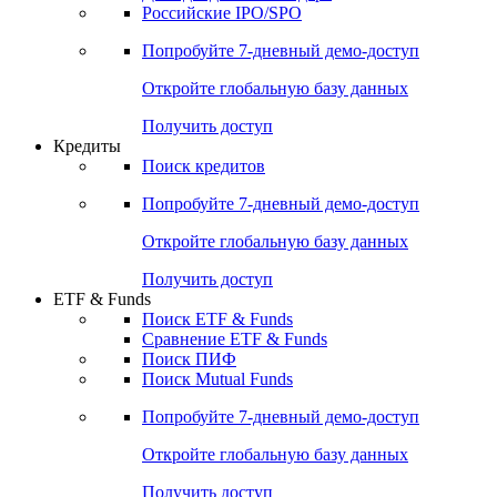
Получить доступ
Акции
Поиск акций
Дивидендный календарь
Российские IPO/SPO
Попробуйте
7-дневный
демо-доступ
Откройте глобальную базу данных
Получить доступ
Кредиты
Поиск кредитов
Попробуйте
7-дневный
демо-доступ
Откройте глобальную базу данных
Получить доступ
ETF & Funds
Поиск ETF & Funds
Сравнение ETF & Funds
Поиск ПИФ
Поиск Mutual Funds
Попробуйте
7-дневный
демо-доступ