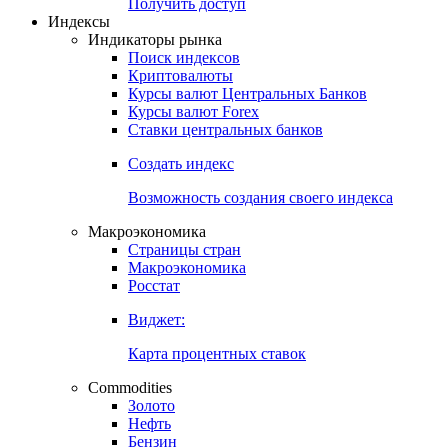
Попробуйте
7-дневный
демо-доступ
Откройте глобальную базу данных
Получить доступ
Индексы
Индикаторы рынка
Поиск индексов
Криптовалюты
Курсы валют Центральных Банков
Курсы валют Forex
Ставки центральных банков
Создать индекс
Возможность создания своего индекса
Макроэкономика
Страницы стран
Макроэкономика
Росстат
Виджет:
Карта процентных ставок