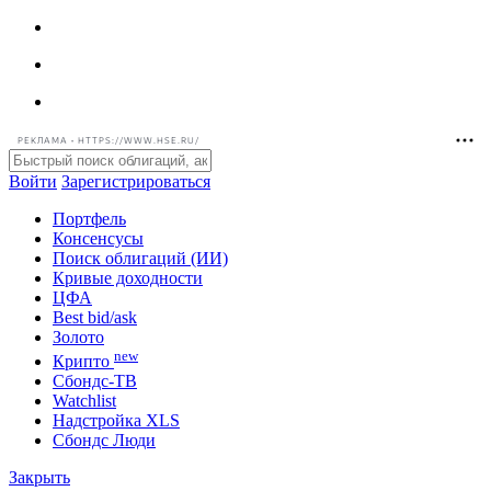
РЕКЛАМА • HTTPS://WWW.HSE.RU/
Войти
Зарегистрироваться
Портфель
Консенсусы
Поиск облигаций (ИИ)
Кривые доходности
ЦФА
Best bid/ask
Золото
new
Крипто
Сбондс-ТВ
Watchlist