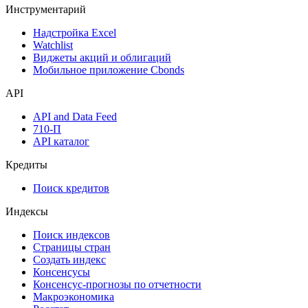
Инструментарий
Надстройка Excel
Watchlist
Виджеты акций и облигаций
Мобильное приложение Cbonds
API
API and Data Feed
710-П
API каталог
Кредиты
Поиск кредитов
Индексы
Поиск индексов
Страницы стран
Создать индекс
Консенсусы
Консенсус-прогнозы по отчетности
Макроэкономика