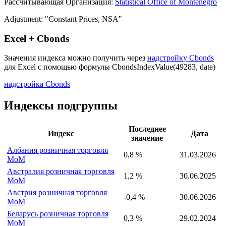
Рассчитывающая Организация:
Statistical Office of Montenegro
Adjustment: "Constant Prices, NSA"
Excel + Cbonds
Значения индекса можно получить через
надстройку Cbonds
для Excel с помощью формулы
CbondsIndexValue(49283, date)
надстройка Cbonds
Индексы подгруппы
Последнее
Индекс
Дата
значение
Албания розничная торговля
0,8 %
31.03.2026
MoM
Австралия розничная торговля
1,2 %
30.06.2025
MoM
Австрия розничная торговля
-0,4 %
30.06.2026
MoM
Беларусь розничная торговля
0,3 %
29.02.2024
MoM