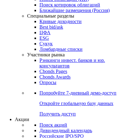
Поиск котировок облигаций
Ближайшие размещения (Россия)
Специальные разделы
Кривые доходности
Best bid/ask
ЦФА
ESG
Сукук
Ломбардные списки
Участники рынка
Рэнкинги инвест. банков и юр.
консультантов
Cbonds Pages
Cbonds Awards
Опросы
Попробуйте
7-дневный
демо-доступ
Откройте глобальную базу данных
Получить доступ
Акции
Поиск акций
Дивидендный календарь
Российские IPO/SPO