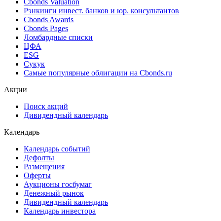
Cbonds Valuation
Рэнкинги инвест. банков и юр. консультантов
Cbonds Awards
Cbonds Pages
Ломбардные списки
ЦФА
ESG
Сукук
Самые популярные облигации на Cbonds.ru
Акции
Поиск акций
Дивидендный календарь
Календарь
Календарь событий
Дефолты
Размещения
Оферты
Аукционы госбумаг
Денежный рынок
Дивидендный календарь
Календарь инвестора