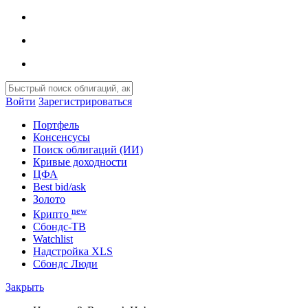
Войти
Зарегистрироваться
Портфель
Консенсусы
Поиск облигаций (ИИ)
Кривые доходности
ЦФА
Best bid/ask
Золото
new
Крипто
Сбондс-ТВ
Watchlist
Надстройка XLS
Сбондс Люди
Закрыть