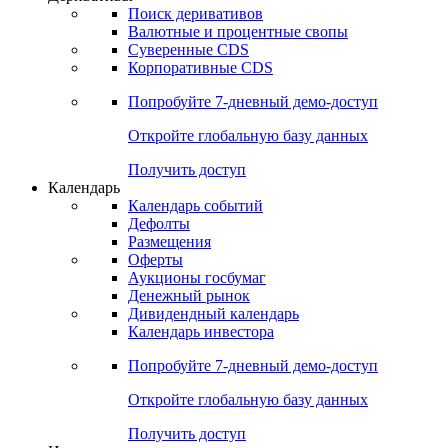
Поиск деривативов
Валютные и процентные свопы
Суверенные CDS
Корпоративные CDS
Попробуйте
7-дневный
демо-доступ
Откройте глобальную базу данных
Получить доступ
Календарь
Календарь событий
Дефолты
Размещения
Оферты
Аукционы госбумаг
Денежный рынок
Дивидендный календарь
Календарь инвестора
Попробуйте
7-дневный
демо-доступ
Откройте глобальную базу данных
Получить доступ