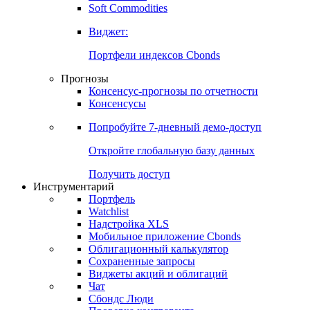
Soft Commodities
Виджет:
Портфели индексов Cbonds
Прогнозы
Консенсус-прогнозы по отчетности
Консенсусы
Попробуйте
7-дневный
демо-доступ
Откройте глобальную базу данных
Получить доступ
Инструментарий
Портфель
Watchlist
Надстройка XLS
Мобильное приложение Cbonds
Облигационный калькулятор
Сохраненные запросы
Виджеты акций и облигаций
Чат
Сбондс Люди