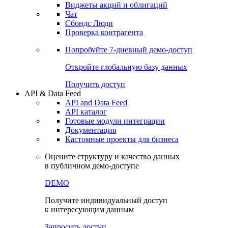
Виджеты акций и облигаций
Чат
Сбондс Люди
Проверка контрагента
Попробуйте
7-дневный
демо-доступ
Откройте глобальную базу данных
Получить доступ
API & Data Feed
API and Data Feed
API каталог
Готовые модули интеграции
Документация
Кастомные проекты для бизнеса
Оцените структуру и качество данных
в публичном демо-доступе
DEMO
Получите индивидуальный доступ
к интересующим данным
Запросить доступ