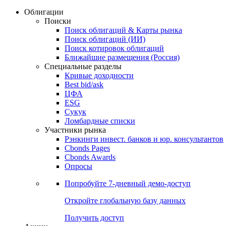
Облигации
Поиски
Поиск облигаций & Карты рынка
Поиск облигаций (ИИ)
Поиск котировок облигаций
Ближайшие размещения (Россия)
Специальные разделы
Кривые доходности
Best bid/ask
ЦФА
ESG
Сукук
Ломбардные списки
Участники рынка
Рэнкинги инвест. банков и юр. консультантов
Cbonds Pages
Cbonds Awards
Опросы
Попробуйте
7-дневный
демо-доступ
Откройте глобальную базу данных
Получить доступ