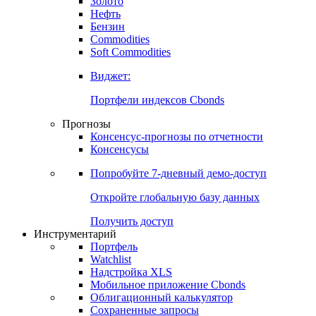
Золото
Нефть
Бензин
Commodities
Soft Commodities
Виджет:
Портфели индексов Cbonds
Прогнозы
Консенсус-прогнозы по отчетности
Консенсусы
Попробуйте
7-дневный
демо-доступ
Откройте глобальную базу данных
Получить доступ
Инструментарий
Портфель
Watchlist
Надстройка XLS
Мобильное приложение Cbonds
Облигационный калькулятор
Сохраненные запросы