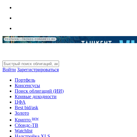
РЕКЛАМА • CBONDS-CONGRESS.RU
Войти
Зарегистрироваться
Портфель
Консенсусы
Поиск облигаций (ИИ)
Кривые доходности
ЦФА
Best bid/ask
Золото
new
Крипто
Сбондс-ТВ
Watchlist
Надстройка XLS