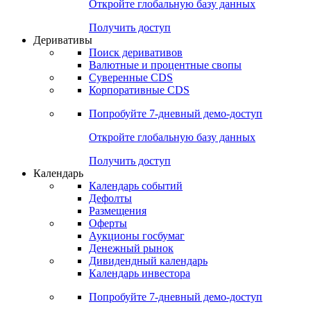
Откройте глобальную базу данных
Получить доступ
Деривативы
Поиск деривативов
Валютные и процентные свопы
Суверенные CDS
Корпоративные CDS
Попробуйте
7-дневный
демо-доступ
Откройте глобальную базу данных
Получить доступ
Календарь
Календарь событий
Дефолты
Размещения
Оферты
Аукционы госбумаг
Денежный рынок
Дивидендный календарь
Календарь инвестора
Попробуйте
7-дневный
демо-доступ