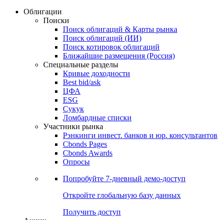
Облигации
Поиски
Поиск облигаций & Карты рынка
Поиск облигаций (ИИ)
Поиск котировок облигаций
Ближайшие размещения (Россия)
Специальные разделы
Кривые доходности
Best bid/ask
ЦФА
ESG
Сукук
Ломбардные списки
Участники рынка
Рэнкинги инвест. банков и юр. консультантов
Cbonds Pages
Cbonds Awards
Опросы
Попробуйте
7-дневный
демо-доступ
Откройте глобальную базу данных
Получить доступ