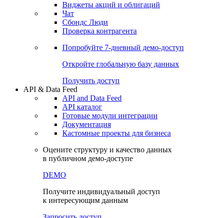
Виджеты акций и облигаций
Чат
Сбондс Люди
Проверка контрагента
Попробуйте
7-дневный
демо-доступ
Откройте глобальную базу данных
Получить доступ
API & Data Feed
API and Data Feed
API каталог
Готовые модули интеграции
Документация
Кастомные проекты для бизнеса
Оцените структуру и качество данных
в публичном демо-доступе
DEMO
Получите индивидуальный доступ
к интересующим данным
Запросить доступ