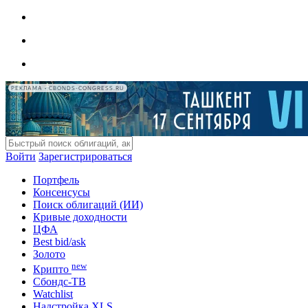
РЕКЛАМА • CBONDS-CONGRESS.RU
Войти
Зарегистрироваться
Портфель
Консенсусы
Поиск облигаций (ИИ)
Кривые доходности
ЦФА
Best bid/ask
Золото
new
Крипто
Сбондс-ТВ
Watchlist
Надстройка XLS