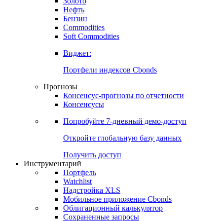
Золото
Нефть
Бензин
Commodities
Soft Commodities
Виджет:
Портфели индексов Cbonds
Прогнозы
Консенсус-прогнозы по отчетности
Консенсусы
Попробуйте
7-дневный
демо-доступ
Откройте глобальную базу данных
Получить доступ
Инструментарий
Портфель
Watchlist
Надстройка XLS
Мобильное приложение Cbonds
Облигационный калькулятор
Сохраненные запросы