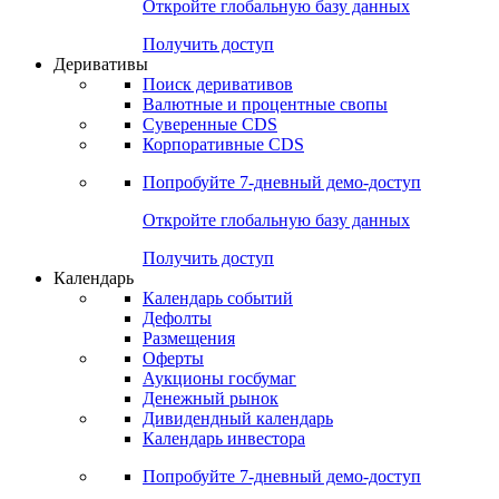
Откройте глобальную базу данных
Получить доступ
Деривативы
Поиск деривативов
Валютные и процентные свопы
Суверенные CDS
Корпоративные CDS
Попробуйте
7-дневный
демо-доступ
Откройте глобальную базу данных
Получить доступ
Календарь
Календарь событий
Дефолты
Размещения
Оферты
Аукционы госбумаг
Денежный рынок
Дивидендный календарь
Календарь инвестора
Попробуйте
7-дневный
демо-доступ