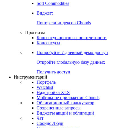
Золото
Нефть
Бензин
Commodities
Soft Commodities
Виджет:
Портфели индексов Cbonds
Прогнозы
Консенсус-прогнозы по отчетности
Консенсусы
Попробуйте
7-дневный
демо-доступ
Откройте глобальную базу данных
Получить доступ
Инструментарий
Портфель
Watchlist
Надстройка XLS
Мобильное приложение Cbonds
Облигационный калькулятор
Сохраненные запросы