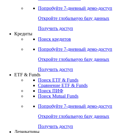
Акции
Поиск акций
Дивидендный календарь
Российские IPO/SPO
Попробуйте
7-дневный
демо-доступ
Откройте глобальную базу данных
Получить доступ
Кредиты
Поиск кредитов
Попробуйте
7-дневный
демо-доступ
Откройте глобальную базу данных
Получить доступ
ETF & Funds
Поиск ETF & Funds
Сравнение ETF & Funds
Поиск ПИФ
Поиск Mutual Funds
Попробуйте
7-дневный
демо-доступ