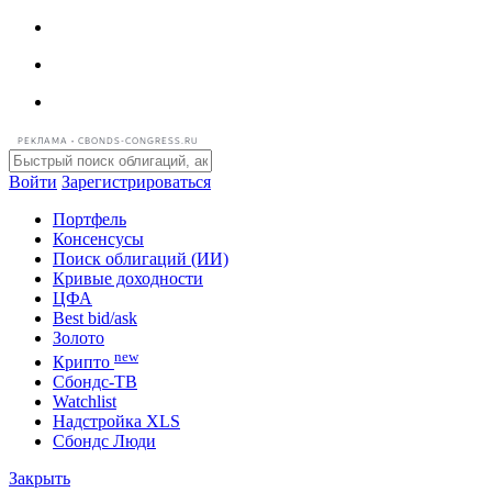
РЕКЛАМА • CBONDS-CONGRESS.RU
Войти
Зарегистрироваться
Портфель
Консенсусы
Поиск облигаций (ИИ)
Кривые доходности
ЦФА
Best bid/ask
Золото
new
Крипто
Сбондс-ТВ
Watchlist
Надстройка XLS