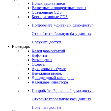
Откройте глобальную базу данных
Получить доступ
Деривативы
Поиск деривативов
Валютные и процентные свопы
Суверенные CDS
Корпоративные CDS
Попробуйте
7-дневный
демо-доступ
Откройте глобальную базу данных
Получить доступ
Календарь
Календарь событий
Дефолты
Размещения
Оферты
Аукционы госбумаг
Денежный рынок
Дивидендный календарь
Календарь инвестора
Попробуйте
7-дневный
демо-доступ