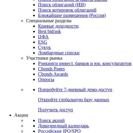
Облигации
Поиски
Поиск облигаций & Карты рынка
Поиск облигаций (ИИ)
Поиск котировок облигаций
Ближайшие размещения (Россия)
Специальные разделы
Кривые доходности
Best bid/ask
ЦФА
ESG
Сукук
Ломбардные списки
Участники рынка
Рэнкинги инвест. банков и юр. консультантов
Cbonds Pages
Cbonds Awards
Опросы
Попробуйте
7-дневный
демо-доступ
Откройте глобальную базу данных
Получить доступ