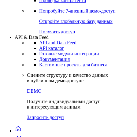
Виджеты акций и облигаций
Чат
Сбондс Люди
Проверка контрагента
Попробуйте
7-дневный
демо-доступ
Откройте глобальную базу данных
Получить доступ
API & Data Feed
API and Data Feed
API каталог
Готовые модули интеграции
Документация
Кастомные проекты для бизнеса
Оцените структуру и качество данных
в публичном демо-доступе
DEMO
Получите индивидуальный доступ
к интересующим данным
Запросить доступ