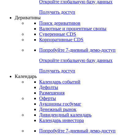
Откройте глобальную базу данных
Получить доступ
Деривативы
Поиск деривативов
Валютные и процентные свопы
Суверенные CDS
Корпоративные CDS
Попробуйте
7-дневный
демо-доступ
Откройте глобальную базу данных
Получить доступ
Календарь
Календарь событий
Дефолты
Размещения
Оферты
Аукционы госбумаг
Денежный рынок
Дивидендный календарь
Календарь инвестора
Попробуйте
7-дневный
демо-доступ