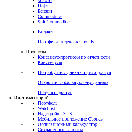
Золото
Нефть
Бензин
Commodities
Soft Commodities
Виджет:
Портфели индексов Cbonds
Прогнозы
Консенсус-прогнозы по отчетности
Консенсусы
Попробуйте
7-дневный
демо-доступ
Откройте глобальную базу данных
Получить доступ
Инструментарий
Портфель
Watchlist
Надстройка XLS
Мобильное приложение Cbonds
Облигационный калькулятор
Сохраненные запросы