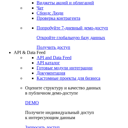
Виджеты акций и облигаций
Чат
Сбондс Люди
Проверка контрагента
Попробуйте
7-дневный
демо-доступ
Откройте глобальную базу данных
Получить доступ
API & Data Feed
API and Data Feed
API каталог
Готовые модули интеграции
Документация
Кастомные проекты для бизнеса
Оцените структуру и качество данных
в публичном демо-доступе
DEMO
Получите индивидуальный доступ
к интересующим данным
Запросить доступ