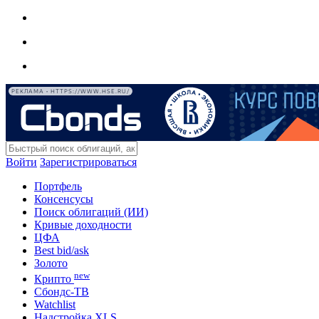
РЕКЛАМА • HTTPS://WWW.HSE.RU/
Войти
Зарегистрироваться
Портфель
Консенсусы
Поиск облигаций (ИИ)
Кривые доходности
ЦФА
Best bid/ask
Золото
new
Крипто
Сбондс-ТВ
Watchlist
Надстройка XLS