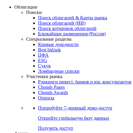
Облигации
Поиски
Поиск облигаций & Карты рынка
Поиск облигаций (ИИ)
Поиск котировок облигаций
Ближайшие размещения (Россия)
Специальные разделы
Кривые доходности
Best bid/ask
ЦФА
ESG
Сукук
Ломбардные списки
Участники рынка
Рэнкинги инвест. банков и юр. консультантов
Cbonds Pages
Cbonds Awards
Опросы
Попробуйте
7-дневный
демо-доступ
Откройте глобальную базу данных
Получить доступ