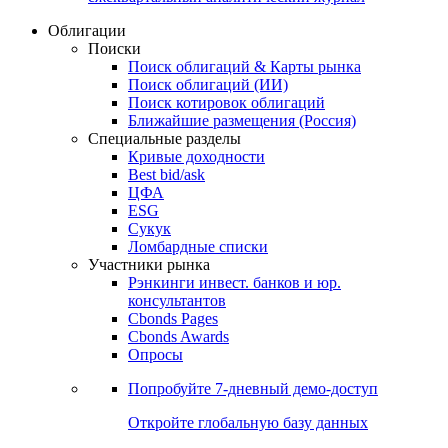
Облигации
Поиски
Поиск облигаций & Карты рынка
Поиск облигаций (ИИ)
Поиск котировок облигаций
Ближайшие размещения (Россия)
Специальные разделы
Кривые доходности
Best bid/ask
ЦФА
ESG
Сукук
Ломбардные списки
Участники рынка
Рэнкинги инвест. банков и юр.
консультантов
Cbonds Pages
Cbonds Awards
Опросы
Попробуйте
7-дневный
демо-доступ
Откройте глобальную базу данных