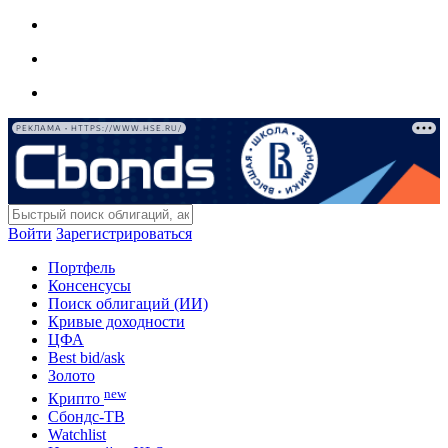
РЕКЛАМА • HTTPS://WWW.HSE.RU/
Войти
Зарегистрироваться
Портфель
Консенсусы
Поиск облигаций (ИИ)
Кривые доходности
ЦФА
Best bid/ask
Золото
new
Крипто
Сбондс-ТВ
Watchlist