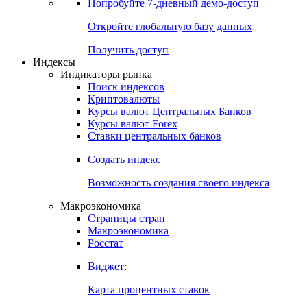
Попробуйте
7-дневный
демо-доступ
Откройте глобальную базу данных
Получить доступ
Индексы
Индикаторы рынка
Поиск индексов
Криптовалюты
Курсы валют Центральных Банков
Курсы валют Forex
Ставки центральных банков
Создать индекс
Возможность создания своего индекса
Макроэкономика
Страницы стран
Макроэкономика
Росстат
Виджет:
Карта процентных ставок