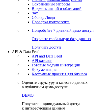
Сохраненные запросы
Виджеты акций и облигаций
Чат
Сбондс Люди
Проверка контрагента
Попробуйте
7-дневный
демо-доступ
Откройте глобальную базу данных
Получить доступ
API & Data Feed
API and Data Feed
API каталог
Готовые модули интеграции
Документация
Кастомные проекты для бизнеса
Оцените структуру и качество данных
в публичном демо-доступе
DEMO
Получите индивидуальный доступ
к интересующим данным