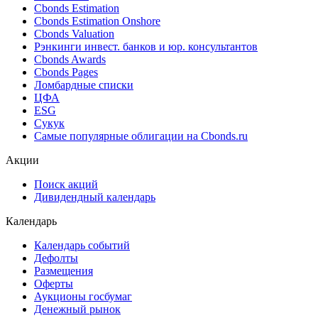
Cbonds Estimation
Cbonds Estimation Onshore
Cbonds Valuation
Рэнкинги инвест. банков и юр. консультантов
Cbonds Awards
Cbonds Pages
Ломбардные списки
ЦФА
ESG
Сукук
Самые популярные облигации на Cbonds.ru
Акции
Поиск акций
Дивидендный календарь
Календарь
Календарь событий
Дефолты
Размещения
Оферты
Аукционы госбумаг
Денежный рынок