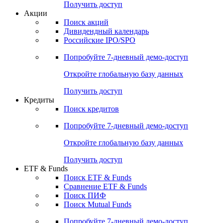
Получить доступ
Акции
Поиск акций
Дивидендный календарь
Российские IPO/SPO
Попробуйте
7-дневный
демо-доступ
Откройте глобальную базу данных
Получить доступ
Кредиты
Поиск кредитов
Попробуйте
7-дневный
демо-доступ
Откройте глобальную базу данных
Получить доступ
ETF & Funds
Поиск ETF & Funds
Сравнение ETF & Funds
Поиск ПИФ
Поиск Mutual Funds
Попробуйте
7-дневный
демо-доступ