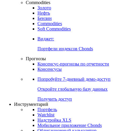
Commodities
Золото
Нефть
Бензин
Commodities
Soft Commodities
Виджет:
Портфели индексов Cbonds
Прогнозы
Консенсус-прогнозы по отчетности
Консенсусы
Попробуйте
7-дневный
демо-доступ
Откройте глобальную базу данных
Получить доступ
Инструментарий
Портфель
Watchlist
Надстройка XLS
Мобильное приложение Cbonds
Облигационный калькулятор