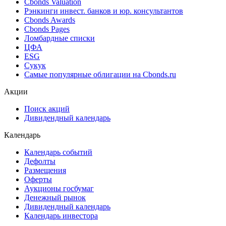
Поиск котировок облигаций
Best bid/ask
Cbonds Estimation
Cbonds Estimation Onshore
Cbonds Valuation
Рэнкинги инвест. банков и юр. консультантов
Cbonds Awards
Cbonds Pages
Ломбардные списки
ЦФА
ESG
Сукук
Самые популярные облигации на Cbonds.ru
Акции
Поиск акций
Дивидендный календарь
Календарь
Календарь событий
Дефолты
Размещения
Оферты
Аукционы госбумаг