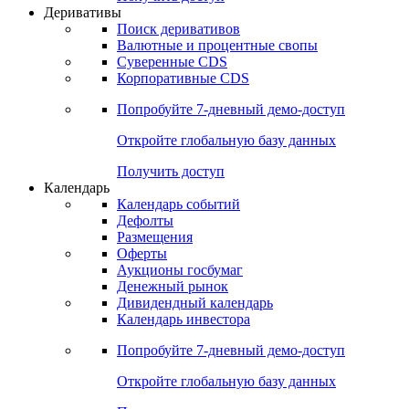
Откройте глобальную базу данных
Получить доступ
Деривативы
Поиск деривативов
Валютные и процентные свопы
Суверенные CDS
Корпоративные CDS
Попробуйте
7-дневный
демо-доступ
Откройте глобальную базу данных
Получить доступ
Календарь
Календарь событий
Дефолты
Размещения
Оферты
Аукционы госбумаг
Денежный рынок
Дивидендный календарь
Календарь инвестора