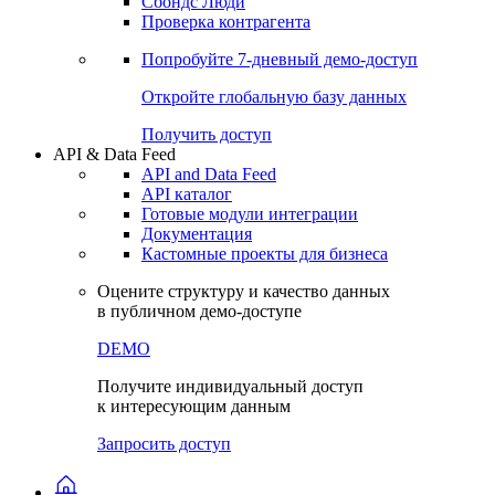
Сохраненные запросы
Виджеты акций и облигаций
Чат
Сбондс Люди
Проверка контрагента
Попробуйте
7-дневный
демо-доступ
Откройте глобальную базу данных
Получить доступ
API & Data Feed
API and Data Feed
API каталог
Готовые модули интеграции
Документация
Кастомные проекты для бизнеса
Оцените структуру и качество данных
в публичном демо-доступе
DEMO
Получите индивидуальный доступ
к интересующим данным