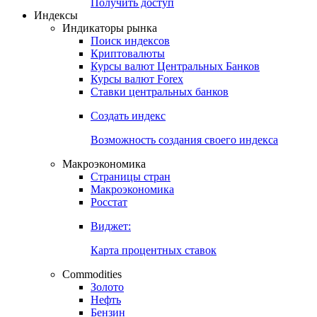
Попробуйте
7-дневный
демо-доступ
Откройте глобальную базу данных
Получить доступ
Индексы
Индикаторы рынка
Поиск индексов
Криптовалюты
Курсы валют Центральных Банков
Курсы валют Forex
Ставки центральных банков
Создать индекс
Возможность создания своего индекса
Макроэкономика
Страницы стран
Макроэкономика
Росстат
Виджет:
Карта процентных ставок