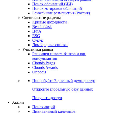
Облигации
Поиски
Поиск облигаций & Карты рынка
Поиск облигаций (ИИ)
Поиск котировок облигаций
Ближайшие размещения (Россия)
Специальные разделы
Кривые доходности
Best bid/ask
ЦФА
ESG
Сукук
Ломбардные списки
Участники рынка
Рэнкинги инвест. банков и юр.
консультантов
Cbonds Pages
Cbonds Awards
Опросы
Попробуйте
7-дневный
демо-доступ
Откройте глобальную базу данных