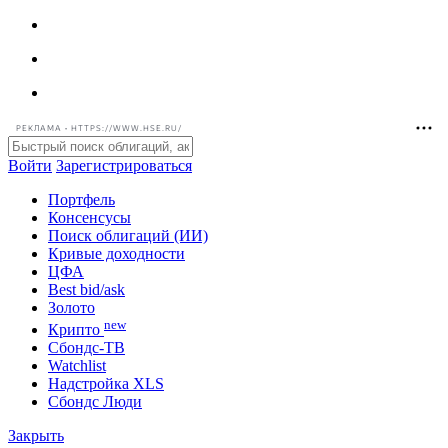
РЕКЛАМА • HTTPS://WWW.HSE.RU/
Войти
Зарегистрироваться
Портфель
Консенсусы
Поиск облигаций (ИИ)
Кривые доходности
ЦФА
Best bid/ask
Золото
new
Крипто
Сбондс-ТВ
Watchlist