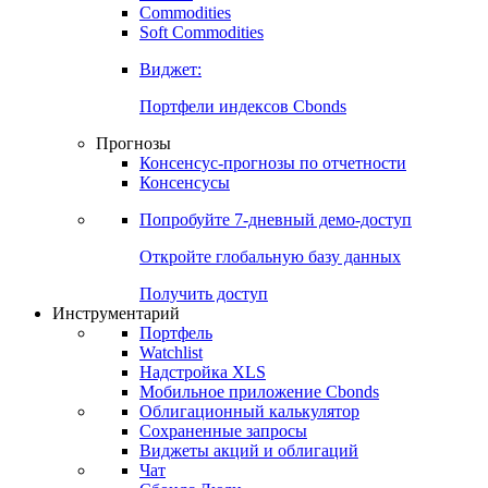
Commodities
Золото
Нефть
Бензин
Commodities
Soft Commodities
Виджет:
Портфели индексов Cbonds
Прогнозы
Консенсус-прогнозы по отчетности
Консенсусы
Попробуйте
7-дневный
демо-доступ
Откройте глобальную базу данных
Получить доступ
Инструментарий
Портфель
Watchlist
Надстройка XLS
Мобильное приложение Cbonds
Облигационный калькулятор