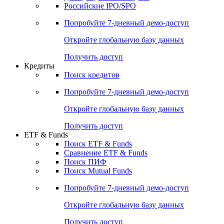
Получить доступ
Акции
Поиск акций
Дивидендный календарь
Российские IPO/SPO
Попробуйте
7-дневный
демо-доступ
Откройте глобальную базу данных
Получить доступ
Кредиты
Поиск кредитов
Попробуйте
7-дневный
демо-доступ
Откройте глобальную базу данных
Получить доступ
ETF & Funds
Поиск ETF & Funds
Сравнение ETF & Funds
Поиск ПИФ
Поиск Mutual Funds
Попробуйте
7-дневный
демо-доступ