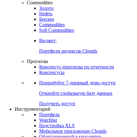
Commodities
Золото
Нефть
Бензин
Commodities
Soft Commodities
Виджет:
Портфели индексов Cbonds
Прогнозы
Консенсус-прогнозы по отчетности
Консенсусы
Попробуйте
7-дневный
демо-доступ
Откройте глобальную базу данных
Получить доступ
Инструментарий
Портфель
Watchlist
Надстройка XLS
Мобильное приложение Cbonds
Облигационный калькулятор