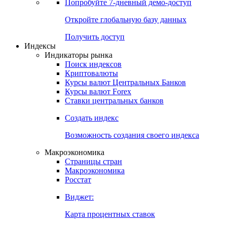
Попробуйте
7-дневный
демо-доступ
Откройте глобальную базу данных
Получить доступ
Индексы
Индикаторы рынка
Поиск индексов
Криптовалюты
Курсы валют Центральных Банков
Курсы валют Forex
Ставки центральных банков
Создать индекс
Возможность создания своего индекса
Макроэкономика
Страницы стран
Макроэкономика
Росстат
Виджет:
Карта процентных ставок