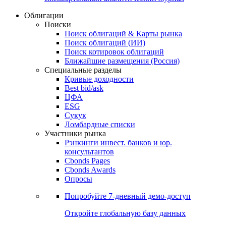
Облигации
Поиски
Поиск облигаций & Карты рынка
Поиск облигаций (ИИ)
Поиск котировок облигаций
Ближайшие размещения (Россия)
Специальные разделы
Кривые доходности
Best bid/ask
ЦФА
ESG
Сукук
Ломбардные списки
Участники рынка
Рэнкинги инвест. банков и юр.
консультантов
Cbonds Pages
Cbonds Awards
Опросы
Попробуйте
7-дневный
демо-доступ
Откройте глобальную базу данных