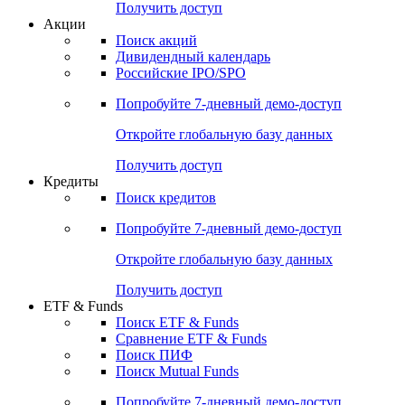
Получить доступ
Акции
Поиск акций
Дивидендный календарь
Российские IPO/SPO
Попробуйте
7-дневный
демо-доступ
Откройте глобальную базу данных
Получить доступ
Кредиты
Поиск кредитов
Попробуйте
7-дневный
демо-доступ
Откройте глобальную базу данных
Получить доступ
ETF & Funds
Поиск ETF & Funds
Сравнение ETF & Funds
Поиск ПИФ
Поиск Mutual Funds
Попробуйте
7-дневный
демо-доступ