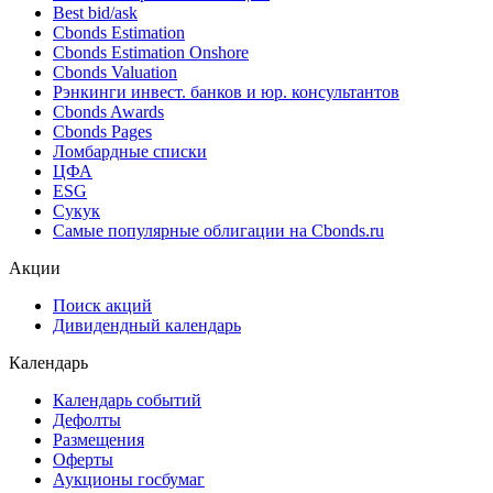
Best bid/ask
Cbonds Estimation
Cbonds Estimation Onshore
Cbonds Valuation
Рэнкинги инвест. банков и юр. консультантов
Cbonds Awards
Cbonds Pages
Ломбардные списки
ЦФА
ESG
Сукук
Самые популярные облигации на Cbonds.ru
Акции
Поиск акций
Дивидендный календарь
Календарь
Календарь событий
Дефолты
Размещения
Оферты
Аукционы госбумаг