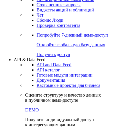
Сохраненные запросы
Виджеты акций и облигаций
Чат
Сбондс Люди
Проверка контрагента
Попробуйте
7-дневный
демо-доступ
Откройте глобальную базу данных
Получить доступ
API & Data Feed
API and Data Feed
API каталог
Готовые модули интеграции
Документация
Кастомные проекты для бизнеса
Оцените структуру и качество данных
в публичном демо-доступе
DEMO
Получите индивидуальный доступ
к интересующим данным