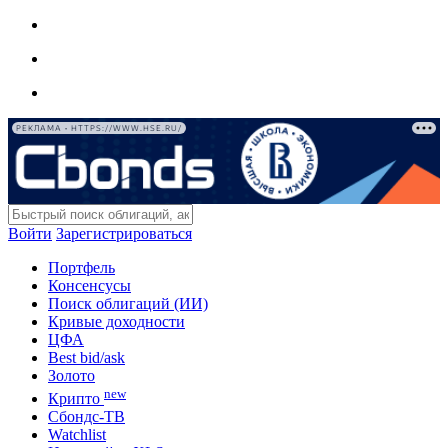
РЕКЛАМА • HTTPS://WWW.HSE.RU/
Войти
Зарегистрироваться
Портфель
Консенсусы
Поиск облигаций (ИИ)
Кривые доходности
ЦФА
Best bid/ask
Золото
new
Крипто
Сбондс-ТВ
Watchlist