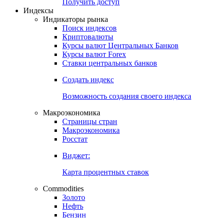
Попробуйте
7-дневный
демо-доступ
Откройте глобальную базу данных
Получить доступ
Индексы
Индикаторы рынка
Поиск индексов
Криптовалюты
Курсы валют Центральных Банков
Курсы валют Forex
Ставки центральных банков
Создать индекс
Возможность создания своего индекса
Макроэкономика
Страницы стран
Макроэкономика
Росстат
Виджет:
Карта процентных ставок