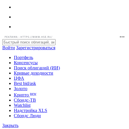
РЕКЛАМА • HTTPS://WWW.HSE.RU/
Войти
Зарегистрироваться
Портфель
Консенсусы
Поиск облигаций (ИИ)
Кривые доходности
ЦФА
Best bid/ask
Золото
new
Крипто
Сбондс-ТВ
Watchlist