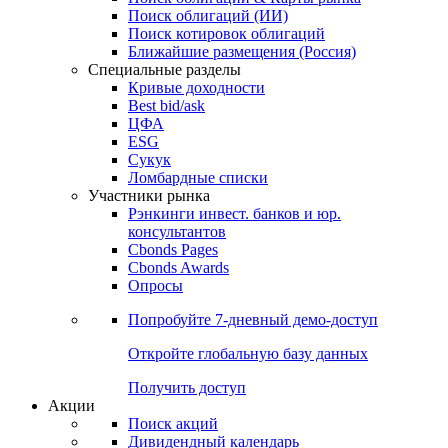
Облигации
Поиски
Поиск облигаций & Карты рынка
Поиск облигаций (ИИ)
Поиск котировок облигаций
Ближайшие размещения (Россия)
Специальные разделы
Кривые доходности
Best bid/ask
ЦФА
ESG
Сукук
Ломбардные списки
Участники рынка
Рэнкинги инвест. банков и юр.
консультантов
Cbonds Pages
Cbonds Awards
Опросы
Попробуйте
7-дневный
демо-доступ
Откройте глобальную базу данных