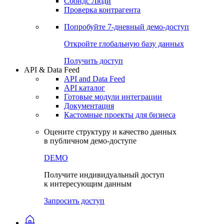
Сохраненные запросы
Виджеты акций и облигаций
Чат
Сбондс Люди
Проверка контрагента
Попробуйте
7-дневный
демо-доступ
Откройте глобальную базу данных
Получить доступ
API & Data Feed
API and Data Feed
API каталог
Готовые модули интеграции
Документация
Кастомные проекты для бизнеса
Оцените структуру и качество данных
в публичном демо-доступе
DEMO
Получите индивидуальный доступ
к интересующим данным