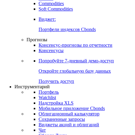
Commodities
Золото
Нефть
Бензин
Commodities
Soft Commodities
Виджет:
Портфели индексов Cbonds
Прогнозы
Консенсус-прогнозы по отчетности
Консенсусы
Попробуйте
7-дневный
демо-доступ
Откройте глобальную базу данных
Получить доступ
Инструментарий
Портфель
Watchlist
Надстройка XLS
Мобильное приложение Cbonds
Облигационный калькулятор