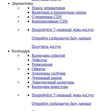
Откройте глобальную базу данных
Получить доступ
Деривативы
Поиск деривативов
Валютные и процентные свопы
Суверенные CDS
Корпоративные CDS
Попробуйте
7-дневный
демо-доступ
Откройте глобальную базу данных
Получить доступ
Календарь
Календарь событий
Дефолты
Размещения
Оферты
Аукционы госбумаг
Денежный рынок
Дивидендный календарь
Календарь инвестора