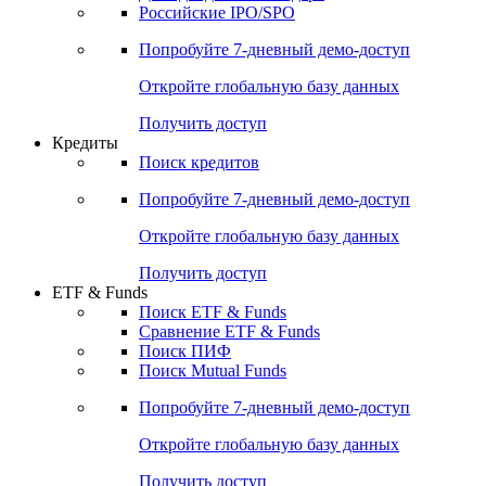
Получить доступ
Акции
Поиск акций
Дивидендный календарь
Российские IPO/SPO
Попробуйте
7-дневный
демо-доступ
Откройте глобальную базу данных
Получить доступ
Кредиты
Поиск кредитов
Попробуйте
7-дневный
демо-доступ
Откройте глобальную базу данных
Получить доступ
ETF & Funds
Поиск ETF & Funds
Сравнение ETF & Funds
Поиск ПИФ
Поиск Mutual Funds
Попробуйте
7-дневный
демо-доступ