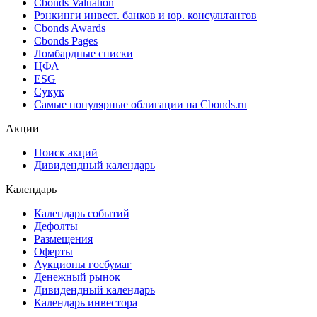
Поиск котировок облигаций
Best bid/ask
Cbonds Estimation
Cbonds Estimation Onshore
Cbonds Valuation
Рэнкинги инвест. банков и юр. консультантов
Cbonds Awards
Cbonds Pages
Ломбардные списки
ЦФА
ESG
Сукук
Самые популярные облигации на Cbonds.ru
Акции
Поиск акций
Дивидендный календарь
Календарь
Календарь событий
Дефолты
Размещения
Оферты
Аукционы госбумаг