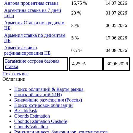
рефинансирования НБ
Албания ставка репо
2,5 %
06.08.2026
Алжир учётная ставка
2,5 %
28.02.2026
Ангола процентная ставка
15,75 %
14.07.2026
Аргентина ставка на 7 дней
29 %
31.07.2026
Leliq
Армения Ставка по кредитам
8 %
06.05.2026
ЦБ
Армения ставка по депозитам
5 %
17.06.2026
ЦБ
Армения ставка
6,5 %
04.08.2026
рефинансирования НБ
Багамские острова базовая
4,25 %
30.06.2026
ставка
Показать все
Облигации
Поиск облигаций & Карты рынка
Поиск облигаций (ИИ)
Ближайшие размещения (Россия)
Поиск котировок облигаций
Best bid/ask