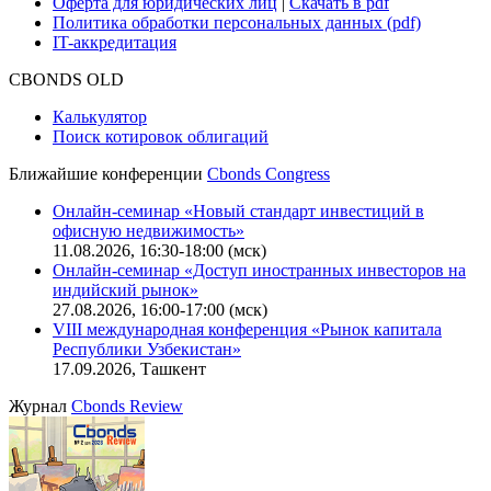
Функциональные характеристики сайта
|
Скачать в pdf
Описание процессов жизненного цикла сайта
Оферта для физических лиц
|
Скачать в pdf
Оферта для юридических лиц
|
Скачать в pdf
Политика обработки персональных данных (pdf)
IT-аккредитация
CBONDS OLD
Калькулятор
Поиск котировок облигаций
Ближайшие конференции
Cbonds Congress
Онлайн-семинар «Новый стандарт инвестиций в
офисную недвижимость»
11.08.2026, 16:30-18:00 (мск)
Онлайн-семинар «Доступ иностранных инвесторов на
индийский рынок»
27.08.2026, 16:00-17:00 (мск)
VIII международная конференция «Рынок капитала
Республики Узбекистан»
17.09.2026, Ташкент
Журнал
Cbonds Review