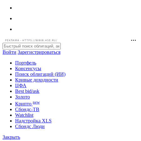
РЕКЛАМА • HTTPS://WWW.HSE.RU/
Войти
Зарегистрироваться
Портфель
Консенсусы
Поиск облигаций (ИИ)
Кривые доходности
ЦФА
Best bid/ask
Золото
new
Крипто
Сбондс-ТВ
Watchlist