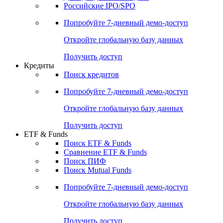
Получить доступ
Акции
Поиск акций
Дивидендный календарь
Российские IPO/SPO
Попробуйте
7-дневный
демо-доступ
Откройте глобальную базу данных
Получить доступ
Кредиты
Поиск кредитов
Попробуйте
7-дневный
демо-доступ
Откройте глобальную базу данных
Получить доступ
ETF & Funds
Поиск ETF & Funds
Сравнение ETF & Funds
Поиск ПИФ
Поиск Mutual Funds
Попробуйте
7-дневный
демо-доступ