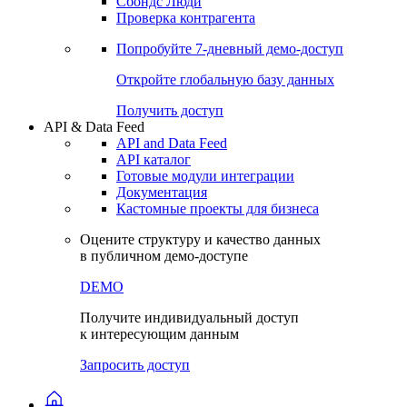
Сохраненные запросы
Виджеты акций и облигаций
Чат
Сбондс Люди
Проверка контрагента
Попробуйте
7-дневный
демо-доступ
Откройте глобальную базу данных
Получить доступ
API & Data Feed
API and Data Feed
API каталог
Готовые модули интеграции
Документация
Кастомные проекты для бизнеса
Оцените структуру и качество данных
в публичном демо-доступе
DEMO
Получите индивидуальный доступ
к интересующим данным