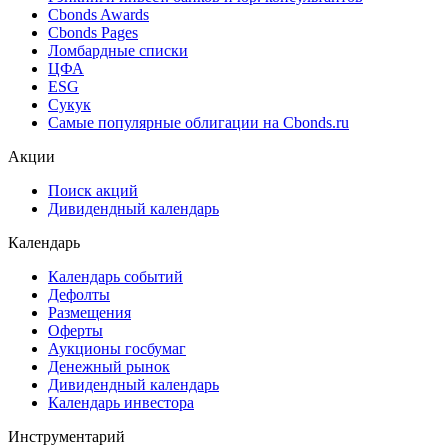
Cbonds Estimation
Cbonds Estimation Onshore
Cbonds Valuation
Рэнкинги инвест. банков и юр. консультантов
Cbonds Awards
Cbonds Pages
Ломбардные списки
ЦФА
ESG
Сукук
Самые популярные облигации на Cbonds.ru
Акции
Поиск акций
Дивидендный календарь
Календарь
Календарь событий
Дефолты
Размещения
Оферты
Аукционы госбумаг
Денежный рынок