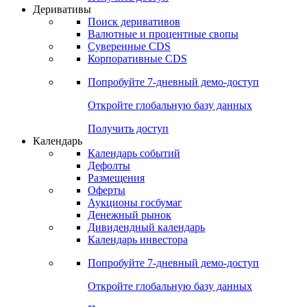
Откройте глобальную базу данных
Получить доступ
Деривативы
Поиск деривативов
Валютные и процентные свопы
Суверенные CDS
Корпоративные CDS
Попробуйте
7-дневный
демо-доступ
Откройте глобальную базу данных
Получить доступ
Календарь
Календарь событий
Дефолты
Размещения
Оферты
Аукционы госбумаг
Денежный рынок
Дивидендный календарь
Календарь инвестора