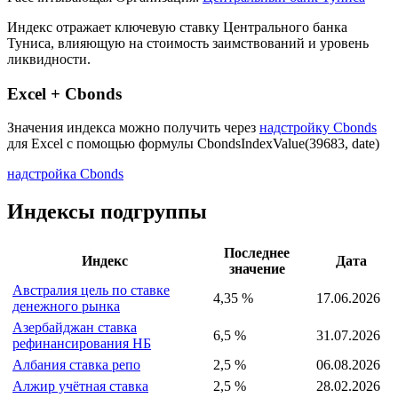
Описание индекса
Страна: Тунис
Рассчитывающая Организация:
Центральный банк Туниса
Индекс отражает ключевую ставку Центрального банка
Туниса, влияющую на стоимость заимствований и уровень
ликвидности.
Excel + Cbonds
Значения индекса можно получить через
надстройку Cbonds
для Excel с помощью формулы
CbondsIndexValue(39683, date)
надстройка Cbonds
Индексы подгруппы
Последнее
Индекс
Дата
значение
Австралия цель по ставке
4,35 %
17.06.2026
денежного рынка
Азербайджан ставка
6,5 %
31.07.2026