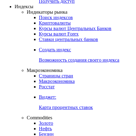
Попробуйте
7-дневный
демо-доступ
Откройте глобальную базу данных
Получить доступ
Индексы
Индикаторы рынка
Поиск индексов
Криптовалюты
Курсы валют Центральных Банков
Курсы валют Forex
Ставки центральных банков
Создать индекс
Возможность создания своего индекса
Макроэкономика
Страницы стран
Макроэкономика
Росстат
Виджет:
Карта процентных ставок