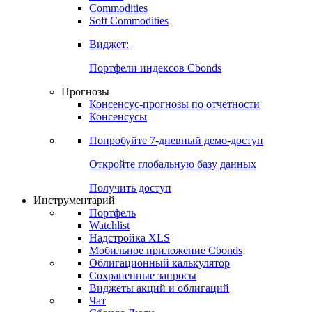
Commodities
Золото
Нефть
Бензин
Commodities
Soft Commodities
Виджет:
Портфели индексов Cbonds
Прогнозы
Консенсус-прогнозы по отчетности
Консенсусы
Попробуйте
7-дневный
демо-доступ
Откройте глобальную базу данных
Получить доступ
Инструментарий
Портфель
Watchlist
Надстройка XLS
Мобильное приложение Cbonds
Облигационный калькулятор