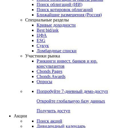
Облигации
Поиски
Поиск облигаций & Карты рынка
Поиск облигаций (ИИ)
Поиск котировок облигаций
Ближайшие размещения (Россия)
Специальные разделы
Кривые доходности
Best bid/ask
ЦФА
ESG
Сукук
Ломбардные списки
Участники рынка
Рэнкинги инвест. банков и юр.
консультантов
Cbonds Pages
Cbonds Awards
Опросы
Попробуйте
7-дневный
демо-доступ
Откройте глобальную базу данных